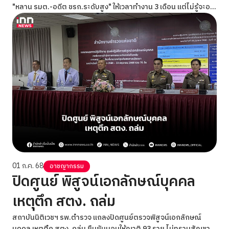
"หลาน รมต.-อดีต ขรก.ระดับสูง" ให้เวลาทำงาน 3 เดือน แต่ไม่รู้จะอยู่
ถึงหรือไม่
01 ก.ค. 68
อาชญากรรม
ปิดศูนย์ พิสูจน์เอกลักษณ์บุคคล
เหตุตึก สตง. ถล่ม
สถาบันนิติเวชฯ รพ.ตํารวจ แถลงปิดศูนย์ตรวจพิสูจน์เอกลักษณ์
บุคคล เหตุตึก สตง. ถล่ม ยืนยันมอบให้ญาติ 93 ราย ไม่ทราบสัญชาติ