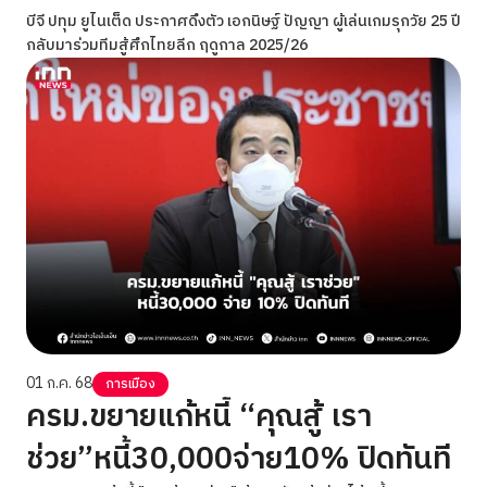
บีจี ปทุม ยูไนเต็ด ประกาศดึงตัว เอกนิษฐ์ ปัญญา ผู้เล่นเกมรุกวัย 25 ปี
กลับมาร่วมทีมสู้ศึกไทยลีก ฤดูกาล 2025/26
01 ก.ค. 68
การเมือง
ครม.ขยายแก้หนี้ “คุณสู้ เรา
ช่วย”หนี้30,000จ่าย10% ปิดทันที