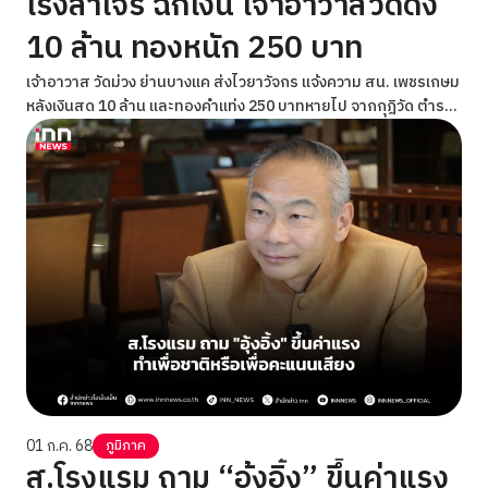
เร่งล่าโจร ฉกเงิน เจ้าอาวาสวัดดัง
10 ล้าน ทองหนัก 250 บาท
เจ้าอาวาส วัดม่วง ย่านบางแค ส่งไวยาวัจกร แจ้งความ สน. เพชรเกษม
หลังเงินสด 10 ล้าน และทองคำแท่ง 250 บาทหายไป จากกุฎิวัด ตำรวจ
เร่งสืบสวน
01 ก.ค. 68
ภูมิภาค
ส.โรงแรม ถาม “อุ้งอิ้ง” ขึ้นค่าแรง