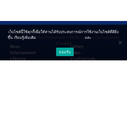
เว็บไซต์นี้ใช้คุกกี้เพื่อให้ท่านได้รับประสบการณ์การใช้งานเว็บไซต์ที่ดียิ่ง
ขึ้น เรียนรู้เพิ่มเติม
เงื่อนไขข้อตกลงการใช้บริการ
และ
นโยบายคุ้มครอง
ส่วนบุคคล
News
Lottery
ยอมรับ
Entertainment
Video
Lifestyle
ร่วมด้วยช่วยกัน
Horoscope
About
Contact
PR by Dataxet