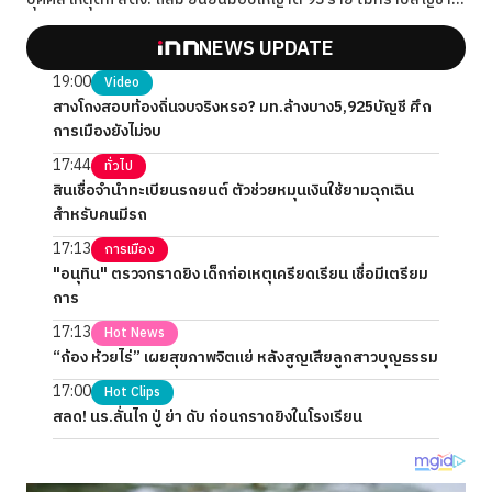
2 ราย
NEWS UPDATE
19:00
Video
สางโกงสอบท้องถิ่นจบจริงหรอ? มท.ล้างบาง5,925บัญชี ศึก
การเมืองยังไม่จบ
17:44
ทั่วไป
สินเชื่อจำนำทะเบียนรถยนต์ ตัวช่วยหมุนเงินใช้ยามฉุกเฉิน
สำหรับคนมีรถ
17:13
การเมือง
"อนุทิน" ตรวจกราดยิง เด็กก่อเหตุเครียดเรียน เชื่อมีเตรียม
การ
17:13
Hot News
“ก้อง ห้วยไร่” เผยสุขภาพจิตแย่ หลังสูญเสียลูกสาวบุญธรรม
17:00
Hot Clips
สลด! นร.ลั่นไก ปู่ ย่า ดับ ก่อนกราดยิงในโรงเรียน