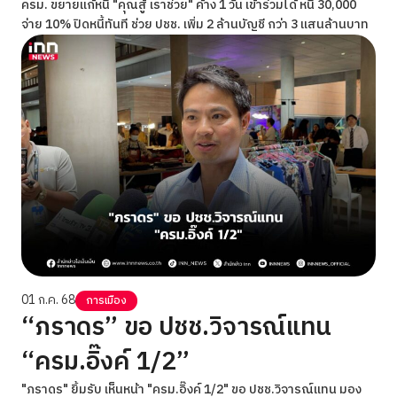
ครม. ขยายแก้หนี้ "คุณสู้ เราช่วย" ค้าง 1 วัน เข้าร่วมได้ หนี้ 30,000
จ่าย 10% ปิดหนี้ทันที ช่วย ปชช. เพิ่ม 2 ล้านบัญชี กว่า 3 แสนล้านบาท
01 ก.ค. 68
การเมือง
“ภราดร” ขอ ปชช.วิจารณ์แทน
“ครม.อิ๊งค์ 1/2”
"ภราดร" ยิ้มรับ เห็นหน้า "ครม.อิ๊งค์ 1/2" ขอ ปชช.วิจารณ์แทน มอง