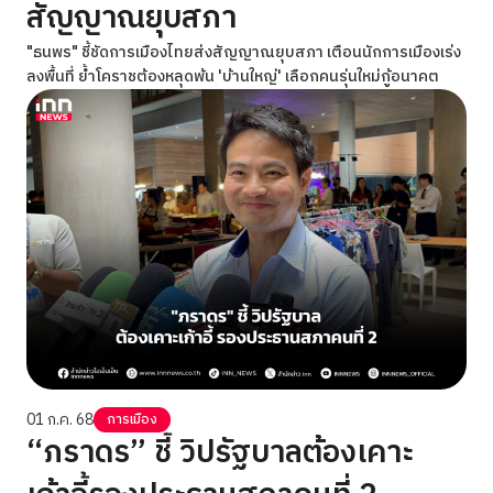
สัญญาณยุบสภา
"ธนพร" ชี้ชัดการเมืองไทยส่งสัญญาณยุบสภา เตือนนักการเมืองเร่ง
ลงพื้นที่ ย้ำโคราชต้องหลุดพ้น 'บ้านใหญ่' เลือกคนรุ่นใหม่กู้อนาคต
01 ก.ค. 68
การเมือง
“ภราดร” ชี้ วิปรัฐบาลต้องเคาะ