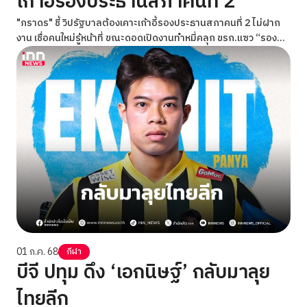
เก้าอี้รองประธานสภาคนที่ 2
"ภราดร" ชี้ วิปรัฐบาลต้องเคาะเก้าอี้รองประธานสภาคนที่ 2 ไม่ฝาก
งาน เชื่อคนใหม่รู้หน้าที่ ขณะดอดเปิดงานทำหมี่คลุก ขรก.แซว “รอง
แบด” ยังอบอุ่นเหมือนเดิม
01 ก.ค. 68
กีฬา
บีจี ปทุม ดึง ‘เอกนิษฐ์’ กลับมาลุย
ไทยลีก