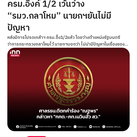
ครม.อิ๊งค์ 1/2 เว้นว่าง
“รมว.กลาโหม” นายกฯยันไม่มี
ปัญหา
หลังมีการโปรดเกล้าฯ ครม.อิ๊ง1/2แล้ว โดยว่างตำแหน่งรัฐมนตรี
ว่าการกระทรวงกลาโหมไว้ นายกฯบอกว่า ไม่น่ามีปัญหาในเรื่องของ
ชายแดน เพราะพลเอกณัฐพล ก็สามารถทำงานได้ โดย ครม.อิ๊งค์ 1/2
จะเข้าเป้าถวายสัตย์ฯในวันที่ 3 กรกฎาคมนี้