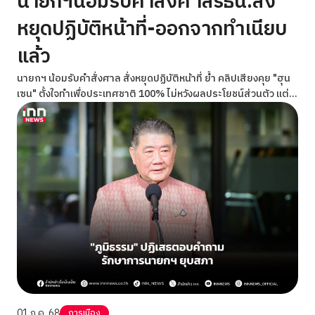
นายกฯน้อมรับคำสั่งศาลรธน.สั่ง
หยุดปฏิบัติหน้าที่-ออกจากทำเนียบ
แล้ว
นายกฯ น้อมรับคำสั่งศาล สั่งหยุดปฏิบัติหน้าที่ ย้ำ คลิปเสียงคุย "ฮุน
เซน" ตั้งใจทำเพื่อประเทศชาติ 100% ไม่หวังผลประโยชน์ส่วนตัว แต่
วิธีการอาจไม่ถูกต้อง-ไม่ถูกใจใครหลายคน พร้อมขอโทษพี่น้องคน
ประชาชนที่ทำให้โกรธเคือง
01 ก.ค. 68
การเมือง