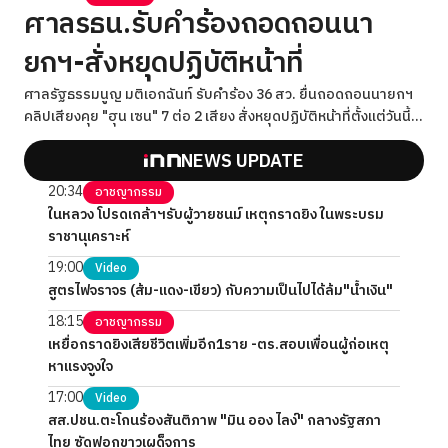
ศาลรธน.รับคำร้องถอดถอนนา
ยกฯ-สั่งหยุดปฏิบัติหน้าที่
ศาลรัฐธรรมนูญ มติเอกฉันท์ รับคำร้อง 36 สว. ยื่นถอดถอนนายกฯ
คลิปเสียงคุย "ฮุน เซน" 7 ต่อ 2 เสียง สั่งหยุดปฏิบัติหน้าที่ตั้งแต่วันนี้
พร้อมชี้แจงแก้ข้อกล่าวหาภายใน 15 วัน
NEWS UPDATE
20:34
อาชญากรรม
ในหลวง โปรดเกล้าฯรับผู้วายชนม์ เหตุกราดยิง ในพระบรม
ราชานุเคราะห์
19:00
Video
สูตรไฟจราจร (ส้ม-แดง-เขียว) กับความเป็นไปได้ล้ม"น้ำเงิน"
18:15
อาชญากรรม
เหยื่อกราดยิงเสียชีวิตเพิ่มอีก1ราย -ตร.สอบเพื่อนผู้ก่อเหตุ
หาแรงจูงใจ
17:00
Video
สส.ปชน.ตะโกนร้องสันติภาพ "มิน ออง ไลง์" กลางรัฐสภา
ไทย ซัดฟอกขาวเผด็จการ