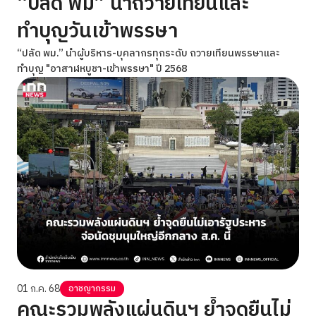
“ปลัด พม” นำถวายเทียนและ
ทำบุญวันเข้าพรรษา
“ปลัด พม.” นำผู้บริหาร-บุคลากรทุกระดับ ถวายเทียนพรรษาและ
ทำบุญ "อาสาฬหบูชา-เข้าพรรษา" ปี 2568
01 ก.ค. 68
อาชญากรรม
คณะรวมพลังแผ่นดินฯ ยํ้าจุดยืนไม่