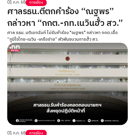
01 ก.ค. 68
การเมือง
ศาลรธน.ตีตกคำร้อง “ณฐพร”
กล่าวหา “กกต.-ภท.เนวินฮั้ว สว.”
ศาล รธน. มติเอกฉันท์ ไม่รับคำร้อง "ณฐพร" กล่าวหา กกต.เอื้อ
“ภูมิใจไทย-เนวิน -เครือข่าย” พัวพันขบวนการฮั้ว สว.
01 ก.ค. 68
การเมือง