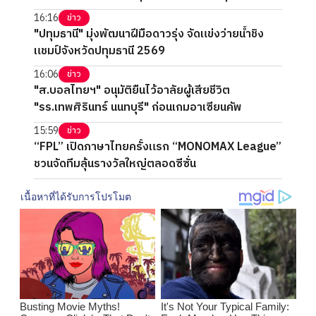
16:16
ข่าว
"ปทุมธานี" มุ่งพัฒนาฝีมือดาวรุ่ง จัดแข่งว่ายน้ำชิง
แชมป์จังหวัดปทุมธานี 2569
16:06
ข่าว
"ส.บอลไทยฯ" อนุมัติยืนไว้อาลัยผู้เสียชีวิต
"รร.เทพศิรินทร์ นนทบุรี" ก่อนเกมอาเซียนคัพ
15:59
ข่าว
“FPL” เปิดภาษาไทยครั้งแรก “MONOMAX League”
ชวนจัดทีมลุ้นรางวัลใหญ่ตลอดซีซั่น