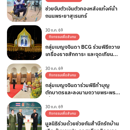
ช่วยจับตัวเงินตัวทองหลังแท้งค์น้ำ
ถนนพระยาสุเรนทร์
30 ก.ค. 69
กิจกรรมเพื่อสังคม
กลุ่มเบญจจินดา BCG ร่วมพิธีถวาย
เครื่องราชสักการะ และจุดเทียน
ถวายพระพรชัยมงคล วันเฉลิม
พระชนมพรรษา 28 ก.ค.2569
30 ก.ค. 69
กิจกรรมเพื่อสังคม
กลุ่มเบญจจินดาร่วมพิธีทำบุญ
ตักบาตรและลงนามถวายพระพร
เนื่องในวันเฉลิมพระชนมพรรษา
พระบาทสมเด็จพระเจ้าอยู่หัว
30 ก.ค. 69
กิจกรรมเพื่อสังคม
มูลนิธิร่วมด้วยช่วยกันสำนึกรักบ้าน