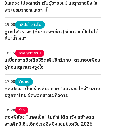
ในหลวง โปรดเกล้าฯรับผู้วายชนม์ เหตุกราดยิง ใน
พระบรมราชานุเคราะห์
19:00
คลิปข่าวทั่วไป
สูตรไฟจราจร (ส้ม-แดง-เขียว) กับความเป็นไปได้
ล้ม"น้ำเงิน"
18:15
อาชญากรรม
เหยื่อกราดยิงเสียชีวิตเพิ่มอีก1ราย -ตร.สอบเพื่อน
ผู้ก่อเหตุหาแรงจูงใจ
17:00
Video
สส.ปชน.ตะโกนร้องสันติภาพ "มิน ออง ไลง์" กลาง
รัฐสภาไทย ซัดฟอกขาวเผด็จการ
16:28
ข่าว
สองพี่น้อง “นาคแป้น” ไม่ทำให้ผิดหวัง สร้างผล
งานศึกบีเอ็มเอ็กซ์เรซซิ่ง ชิงแชมป์เอเชีย 2026