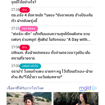
จุดนี้ได้อย่างไร?
17:34
ข่าว
ตร.แจ้ง 4 ข้อหาหนัก "ฉลอง "ยังภาคเสธ อ้างป้องกัน
ตัว ฝากขังพรุ่งนี้
17:21
Hot News
“ฟอร์ด–พีท” แท็กทีมมอบความสุขให้คนพิเศษ ชวน
แฟนๆ ร่วมสนุก! ลุ้นฟิน! ในกิจกรรม “A Day with
FORTPEAT Exclusive Fan Meet”
17:04
ข่าว
ปลัดมท. สั่งฝ่ายปกครอง ตั้งด่านตรวจอาวุธปืน เข้ม
สถานที่ราชการ
17:00
คลิปข่าวทั่วไป
ดราม่า! วิ่งชนกำแพง นายกฯ หนู ไว้เตือนตัวเอง-ฝ่าย
ค้าน สับ"ไร้น้ำยา รอวันล่มสลาย"