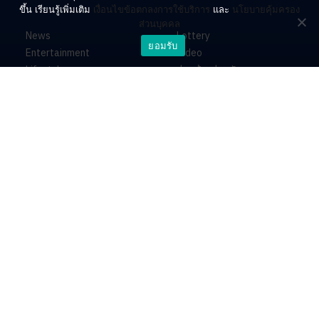
ขึ้น เรียนรู้เพิ่มเติม
เงื่อนไขข้อตกลงการใช้บริการ
และ
นโยบายคุ้มครอง
ส่วนบุคคล
News
Lottery
ยอมรับ
Entertainment
Video
Lifestyle
ร่วมด้วยช่วยกัน
Horoscope
About
Contact
PR by Dataxet