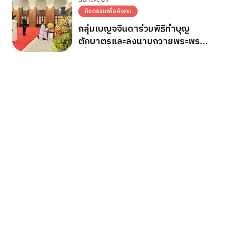
พระชนมพรรษา 28 ก.ค.2569
กิจกรรมเพื่อสังคม
กลุ่มเบญจจินดาร่วมพิธีทำบุญ
ตักบาตรและลงนามถวายพระพร
เนื่องในวันเฉลิมพระชนมพรรษา
พระบาทสมเด็จพระเจ้าอยู่หัว