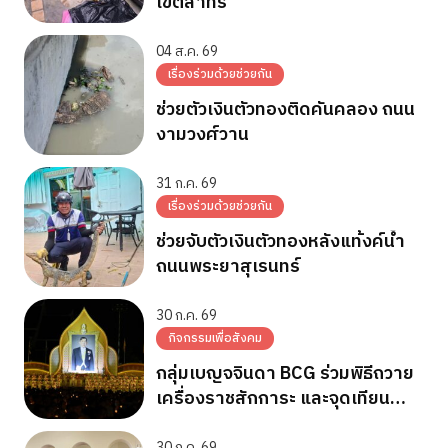
เขตสาทร
04 ส.ค. 69
เรื่องร่วมด้วยช่วยกัน
ช่วยตัวเงินตัวทองติดคันคลอง ถนน
งามวงศ์วาน
31 ก.ค. 69
เรื่องร่วมด้วยช่วยกัน
ช่วยจับตัวเงินตัวทองหลังแท้งค์น้ำ
ถนนพระยาสุเรนทร์
30 ก.ค. 69
กิจกรรมเพื่อสังคม
กลุ่มเบญจจินดา BCG ร่วมพิธีถวาย
เครื่องราชสักการะ และจุดเทียน
ถวายพระพรชัยมงคล วันเฉลิม
30 ก.ค. 69