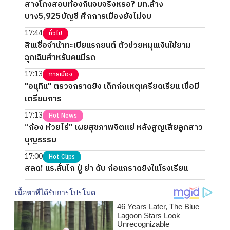
สางโกงสอบท้องถิ่นจบจริงหรอ? มท.ล้าง
บาง5,925บัญชี ศึกการเมืองยังไม่จบ
17:44
ทั่วไป
สินเชื่อจำนำทะเบียนรถยนต์ ตัวช่วยหมุนเงินใช้ยาม
ฉุกเฉินสำหรับคนมีรถ
17:13
การเมือง
"อนุทิน" ตรวจกราดยิง เด็กก่อเหตุเครียดเรียน เชื่อมี
เตรียมการ
17:13
Hot News
“ก้อง ห้วยไร่” เผยสุขภาพจิตแย่ หลังสูญเสียลูกสาว
บุญธรรม
17:00
Hot Clips
สลด! นร.ลั่นไก ปู่ ย่า ดับ ก่อนกราดยิงในโรงเรียน