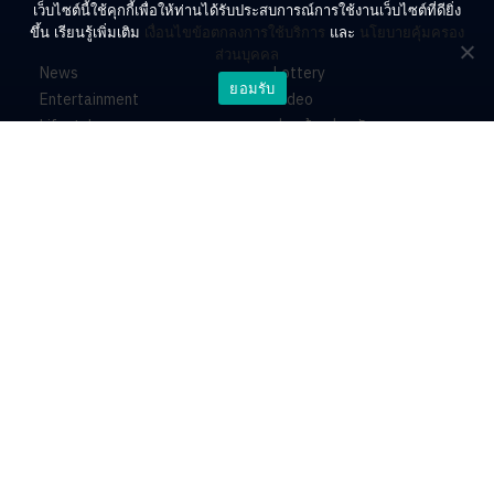
เว็บไซต์นี้ใช้คุกกี้เพื่อให้ท่านได้รับประสบการณ์การใช้งานเว็บไซต์ที่ดียิ่ง
ขึ้น เรียนรู้เพิ่มเติม
เงื่อนไขข้อตกลงการใช้บริการ
และ
นโยบายคุ้มครอง
ส่วนบุคคล
News
Lottery
ยอมรับ
Entertainment
Video
Lifestyle
ร่วมด้วยช่วยกัน
Horoscope
About
Contact
PR by Dataxet