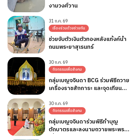
งามวงศ์วาน
31 ก.ค. 69
เรื่องร่วมด้วยช่วยกัน
ช่วยจับตัวเงินตัวทองหลังแท้งค์น้ำ
ถนนพระยาสุเรนทร์
30 ก.ค. 69
กิจกรรมเพื่อสังคม
กลุ่มเบญจจินดา BCG ร่วมพิธีถวาย
เครื่องราชสักการะ และจุดเทียน
ถวายพระพรชัยมงคล วันเฉลิม
พระชนมพรรษา 28 ก.ค.2569
30 ก.ค. 69
กิจกรรมเพื่อสังคม
กลุ่มเบญจจินดาร่วมพิธีทำบุญ
ตักบาตรและลงนามถวายพระพร
เนื่องในวันเฉลิมพระชนมพรรษา