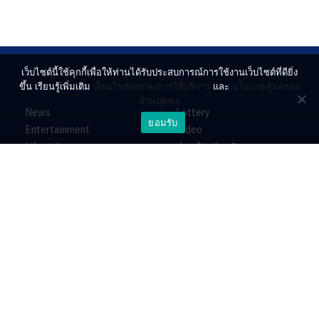
เว็บไซต์นี้ใช้คุกกี้เพื่อให้ท่านได้รับประสบการณ์การใช้งานเว็บไซต์ที่ดียิ่ง
ขึ้น เรียนรู้เพิ่มเติม
เงื่อนไขข้อตกลงการใช้บริการ
และ
นโยบายคุ้มครอง
ส่วนบุคคล
News
Lottery
ยอมรับ
Entertainment
Video
Lifestyle
ร่วมด้วยช่วยกัน
Horoscope
About
Contact
PR by Dataxet