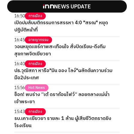
NEWS UPDATE
16:50
การเมือง
เปิดปมลับมติกรรมการสรรหา 4:0 "สรณ" หยุด
ปฏิบัติหน้าที่
16:45
อาชญากรรม
วอนหยุดแชร์ภาพสะเทือนใจ สั่งปิดเรียน-ดึงทีม
สุขภาพจิตเยียวยา
16:40
การเมือง
ปธ.วุฒิสภา หารือ"มิน ออง ไลง์"ผลักดันความร่วม
มือ2ประเทศ
15:56
Hot News
ช็อก! พบร่าง “เต้ ดราก้อนไฟว์“ ลอยกลางแม่น้ำ
เจ้าพระยา
15:43
การเมือง
รบ.เคาะเยียวยา รายละ 1 ล้าน ผู้เสียชีวิตกราดยิง
โรงเรียน