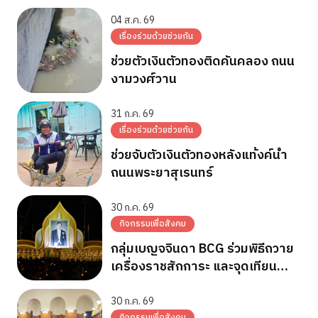
04 ส.ค. 69
เรื่องร่วมด้วยช่วยกัน
ช่วยตัวเงินตัวทองติดคันคลอง ถนน
งามวงศ์วาน
31 ก.ค. 69
เรื่องร่วมด้วยช่วยกัน
ช่วยจับตัวเงินตัวทองหลังแท้งค์น้ำ
ถนนพระยาสุเรนทร์
30 ก.ค. 69
กิจกรรมเพื่อสังคม
กลุ่มเบญจจินดา BCG ร่วมพิธีถวาย
เครื่องราชสักการะ และจุดเทียน
ถวายพระพรชัยมงคล วันเฉลิม
พระชนมพรรษา 28 ก.ค.2569
30 ก.ค. 69
กิจกรรมเพื่อสังคม