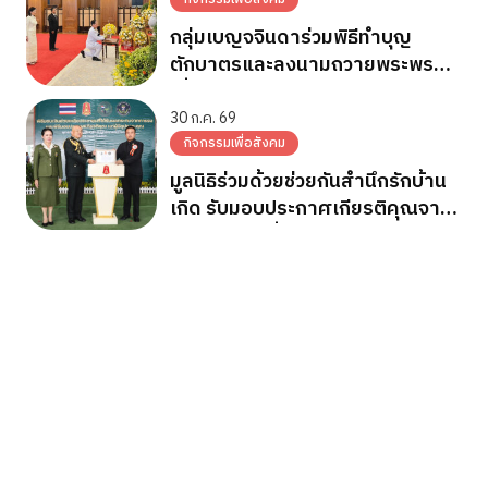
กลุ่มเบญจจินดาร่วมพิธีทำบุญ
ตักบาตรและลงนามถวายพระพร
เนื่องในวันเฉลิมพระชนมพรรษา
พระบาทสมเด็จพระเจ้าอยู่หัว
30 ก.ค. 69
กิจกรรมเพื่อสังคม
มูลนิธิร่วมด้วยช่วยกันสำนึกรักบ้าน
เกิด รับมอบประกาศเกียรติคุณจาก
กองทัพภาคที่ 2