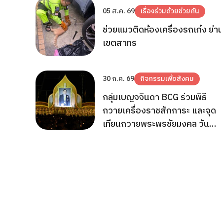
05 ส.ค. 69
เรื่องร่วมด้วยช่วยกัน
ช่วยแมวติดห้องเครื่องรถเก๋ง ย่า
เขตสาทร
30 ก.ค. 69
กิจกรรมเพื่อสังคม
กลุ่มเบญจจินดา BCG ร่วมพิธี
ถวายเครื่องราชสักการะ และจุด
เทียนถวายพระพรชัยมงคล วัน
เฉลิมพระชนมพรรษา 28
ก.ค.2569