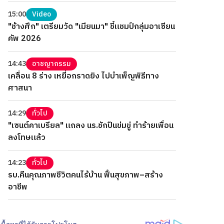
15:00
Video
"ช้างศึก" เตรียมวัด "เมียนมา" ชี้แชมป์กลุ่มอาเซียน
คัพ 2026
14:43
อาชญากรรม
เคลื่อน 8 ร่าง เหยื่อกราดยิง ไปบำเพ็ญพิธีทาง
ศาสนา
14:29
ทั่วไป
"เซนต์คาเบรียล" แถลง นร.ชักปืนข่มขู่ ทำร้ายเพื่อน
ลงโทษแล้ว
14:23
ทั่วไป
รบ.คืนคุณภาพชีวิตคนไร้บ้าน ฟื้นสุขภาพ–สร้าง
อาชีพ