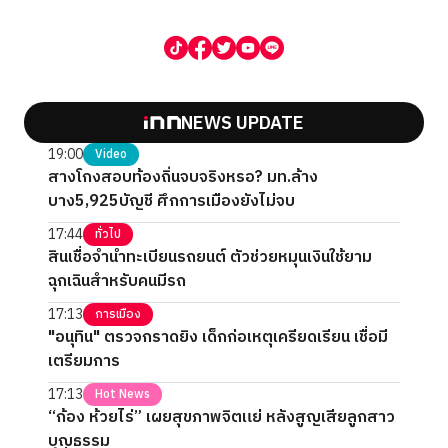
NEWS UPDATE
19:00
Video
สางโกงสอบท้องถิ่นจบจริงหรอ? มท.ล้าง
บาง5,925บัญชี ศึกการเมืองยังไม่จบ
17:44
ทั่วไป
สินเชื่อจำนำทะเบียนรถยนต์ ตัวช่วยหมุนเงินใช้ยาม
ฉุกเฉินสำหรับคนมีรถ
17:13
การเมือง
"อนุทิน" ตรวจกราดยิง เด็กก่อเหตุเครียดเรียน เชื่อมี
เตรียมการ
17:13
Hot News
“ก้อง ห้วยไร่” เผยสุขภาพจิตแย่ หลังสูญเสียลูกสาว
บุญธรรม