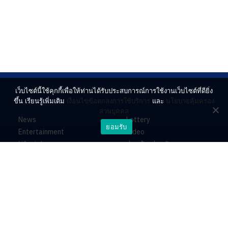
เว็บไซต์นี้ใช้คุกกี้เพื่อให้ท่านได้รับประสบการณ์การใช้งานเว็บไซต์ที่ดียิ่ง
ขึ้น เรียนรู้เพิ่มเติม
เงื่อนไขข้อตกลงการใช้บริการ
และ
นโยบายคุ้มครอง
ส่วนบุคคล
News
Lottery
ยอมรับ
Entertainment
Video
Lifestyle
ร่วมด้วยช่วยกัน
Horoscope
About
Contact
PR by Dataxet