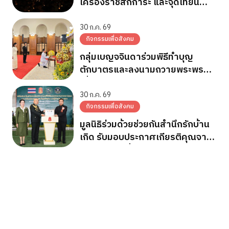
เครื่องราชสักการะ และจุดเทียน
ถวายพระพรชัยมงคล วันเฉลิม
พระชนมพรรษา 28 ก.ค.2569
30 ก.ค. 69
กิจกรรมเพื่อสังคม
กลุ่มเบญจจินดาร่วมพิธีทำบุญ
ตักบาตรและลงนามถวายพระพร
เนื่องในวันเฉลิมพระชนมพรรษา
พระบาทสมเด็จพระเจ้าอยู่หัว
30 ก.ค. 69
กิจกรรมเพื่อสังคม
มูลนิธิร่วมด้วยช่วยกันสำนึกรักบ้าน
เกิด รับมอบประกาศเกียรติคุณจาก
กองทัพภาคที่ 2