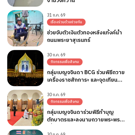
งามวงศ์วาน
31 ก.ค. 69
เรื่องร่วมด้วยช่วยกัน
ช่วยจับตัวเงินตัวทองหลังแท้งค์น้ำ
ถนนพระยาสุเรนทร์
30 ก.ค. 69
กิจกรรมเพื่อสังคม
กลุ่มเบญจจินดา BCG ร่วมพิธีถวาย
เครื่องราชสักการะ และจุดเทียน
ถวายพระพรชัยมงคล วันเฉลิม
พระชนมพรรษา 28 ก.ค.2569
30 ก.ค. 69
กิจกรรมเพื่อสังคม
กลุ่มเบญจจินดาร่วมพิธีทำบุญ
ตักบาตรและลงนามถวายพระพร
เนื่องในวันเฉลิมพระชนมพรรษา
30 ก.ค. 69