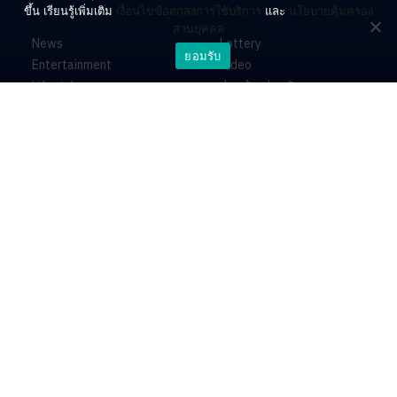
ขึ้น เรียนรู้เพิ่มเติม
เงื่อนไขข้อตกลงการใช้บริการ
และ
นโยบายคุ้มครอง
ส่วนบุคคล
News
Lottery
ยอมรับ
Entertainment
Video
Lifestyle
ร่วมด้วยช่วยกัน
Horoscope
About
Contact
PR by Dataxet