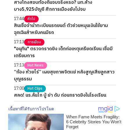
สางโกงสอบท้องถิ่นจบจริงหรอ? มท.ล้าง
บาง5,925บัญชี ศึกการเมืองยังไม่จบ
17:44
ทั่วไป
สินเชื่อจำนำทะเบียนรถยนต์ ตัวช่วยหมุนเงินใช้ยาม
ฉุกเฉินสำหรับคนมีรถ
17:13
การเมือง
"อนุทิน" ตรวจกราดยิง เด็กก่อเหตุเครียดเรียน เชื่อมี
เตรียมการ
17:13
Hot News
“ก้อง ห้วยไร่” เผยสุขภาพจิตแย่ หลังสูญเสียลูกสาว
บุญธรรม
17:00
Hot Clips
สลด! นร.ลั่นไก ปู่ ย่า ดับ ก่อนกราดยิงในโรงเรียน