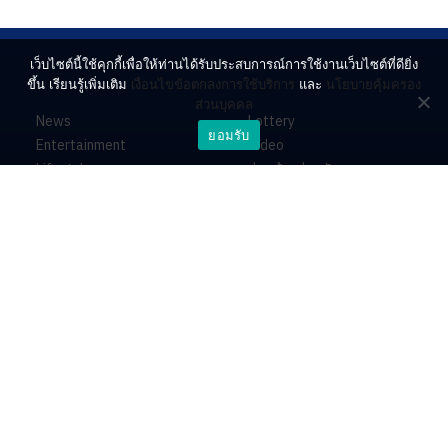
เว็บไซต์นี้ใช้คุกกี้เพื่อให้ท่านได้รับประสบการณ์การใช้งานเว็บไซต์ที่ดียิ่ง
ขึ้น เรียนรู้เพิ่มเติม
เงื่อนไขข้อตกลงการใช้บริการ
และ
นโยบายคุ้มครอง
ส่วนบุคคล
News
Lottery
ยอมรับ
Entertainment
Video
Lifestyle
ร่วมด้วยช่วยกัน
Horoscope
About
Contact
PR by Dataxet