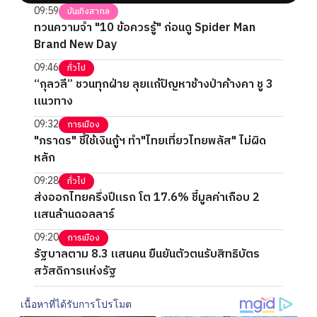
09:59
บันเทิงสากล
ทวนความจำ "10 ข้อควรรู้" ก่อนดู Spider Man
Brand New Day
09:46
ทั่วไป
“กุลวลี” ชวนทุกฝ่าย ลุยแก้ปัญหาช้างป่าค้างคา ชู 3
แนวทาง
09:32
การเมือง
"ภราดร" ชี้ใช้เงินกู้ฯ ทำ"ไทยเที่ยวไทยพลัส" ไม่ผิด
หลัก
09:28
ทั่วไป
ส่งออกไทยครึ่งปีแรก โต 17.6% ชี้มูลค่าเกือบ 2
แสนล้านดอลลาร์
09:20
การเมือง
รัฐบาลตาม 8.3 แสนคน ยืนยันตัวตนรับสิทธิบัตร
สวัสดิการแห่งรัฐ