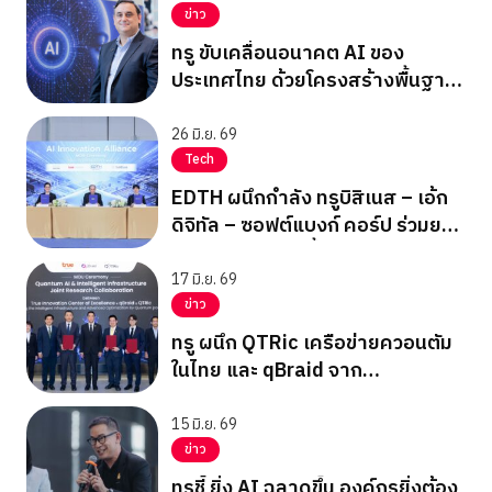
ข่าว
ทรู ขับเคลื่อนอนาคต AI ของ
ประเทศไทย ด้วยโครงสร้างพื้นฐาน
ด้าน Data, Connectivity และ
Compute
26 มิ.ย. 69
Tech
EDTH ผนึกกำลัง ทรูบิสิเนส – เอ้ก
ดิจิทัล – ซอฟต์แบงก์ คอร์ป ร่วมยก
ระดับโครงสร้างพื้นฐานด้านดิจิทัล-
เทคโนโลยี
17 มิ.ย. 69
ข่าว
ทรู ผนึก QTRic เครือข่ายควอนตัม
ในไทย และ qBraid จาก
สหรัฐอเมริกา ลงนาม MoU สร้าง
ระบบนิเวศด้าน Quantum AI
15 มิ.ย. 69
ข่าว
ทรูชี้ ยิ่ง AI ฉลาดขึ้น องค์กรยิ่งต้อง