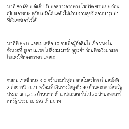
นาที 80 เลียม ดีแล็ป รับบอลยาวจากทาง โรเบิร์ต ซานเชซ ก่อน
เบียดเอาชนะ ลูกัส เบรัลโด้ แต่ยิงไม่ผ่าน จานลุยจิ ดอนนารุมม่า
ที่ยังเซฟเอาไว้ได้
นาทีที่ 85 เปแอสเช เหลือ 10 คนเมื่อผู้ตัดสินไปเช็ก VAR ใน
จังหวะที่ ชูเอา เนเวส ไปดึงผม มาร์ก กูกูเรย่า ก่อนที่จะวิ่งมาแจก
ใบแดงให้กองกลางเปแอสเช
จบเกม เชลซี ชนะ 3-0 คว้าแชมป์ฟุตบอลสโมสรโลก เป็นสมัยที่
2 ต่อจากปี 2021 พร้อมรับเงินรางวัลสูงถึง 40 ล้านดอลลาร์สหรัฐ
ประมาณ 1,315 ล้านบาท ด้าน เปแอสเช รับไป 30 ล้านดอลลาร์
สหรัฐ ประมาณ 693 ล้านบาท