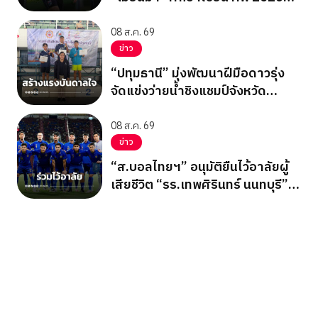
นัดสุดท้าย รอบแบ่งกลุ่ม
08 ส.ค. 69
ข่าว
“ปทุมธานี” มุ่งพัฒนาฝีมือดาวรุ่ง
จัดแข่งว่ายน้ำชิงแชมป์จังหวัด
ปทุมธานี 2569
08 ส.ค. 69
ข่าว
“ส.บอลไทยฯ” อนุมัติยืนไว้อาลัยผู้
เสียชีวิต “รร.เทพศิรินทร์ นนทบุรี”
ก่อนเกมอาเซียนคัพ