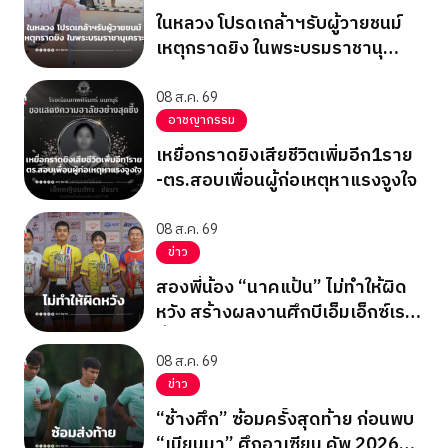
ในหลวง โปรดเกล้าฯรับผู้วายชนม์
เหตุกราดยิง ในพระบรมราชานุ
เคราะห์
08 ส.ค. 69
อาชญากรรม
เหยื่อกราดยิงเสียชีวิตเพิ่มอีก1ราย
-ตร.สอบเพื่อนผู้ก่อเหตุหาแรงจูงใจ
08 ส.ค. 69
ข่าว
สองพี่น้อง “นาคแป้น” ไม่ทำให้ผิด
หวัง สร้างผลงานศึกบีเอ็มเอ็กซ์เรซ
ซิ่ง ชิงแชมป์เอเชีย 2026
08 ส.ค. 69
ข่าว
“ช้างศึก” ซ้อมครั้งสุดท้าย ก่อนพบ
“เมียนมา” ศึกอาเซียน คัพ 2026