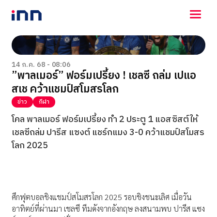
NEWS
ENTERTAINMENT
14 ก.ค. 68 - 08:06
”พาลเมอร์” ฟอร์มเปรี้ยง ! เชลซี ถล่ม เปแอ
LIFESTYLE
สเช คว้าแชมป์สโมสรโลก
HOROSCOPE
LOTTERY
ข่าว
กีฬา
VIDEO
โคล พาลเมอร์ ฟอร์มเปรี้ยง ทำ 2 ประตู 1 แอสซิสต์ให้
ร่วมด้วยช่วยกัน
เชลซีถล่ม ปารีส แซงต์ แชร์กแมง 3-0 คว้าแชมป์สโมสร
โลก 2025
ศึกฟุตบอลชิงแชมป์สโมสรโลก 2025 รอบชิงชนะเลิศ เมื่อวัน
อาทิตย์ที่ผ่านมา เชลซี ทีมดังจากอังกฤษ ลงสนามพบ ปารีส แซง