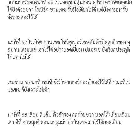
กลับมาครึ่งหลังนาที 48 เปแอสเช มีลุ้นก่อน ควีช่า ควารัตส์เคเลีย
ได้ยิงด้วยขวา โรเบิร์ต ซานเชซ รับมือเดียวไม่ดี แต่ยังตามมารับ
จังหวะสองไว้ได้
นาทีที่ 52 โรเบิร์ต ซานเชซ โชว์ซูเปอร์เซฟล้มตัวปัดลูกยิงของ อุ
สมาน เดมเบเล่ เอาไว้ได้อย่างยอดเยี่ยม เปแอสเช ยังเรียกประตูตี
ไข่แตกไม่ได้
เกมผ่าน 65 นาที เชลซี ยังรักษาสกอร์ของตัวเองไว้ได้ดี ขณะที่เป
แอสเช ก็ยังเจาะไม่เข้า
นาทีที่ 68 เลียม ดีแล็ป ตัวสำรอง กดด้วยขวา บอลโค้งเกือบเสียบ
เสา ดีที่ จานลุยจิ ดอนนารุมม่า ยังบินเซฟเอาไว้ได้ยอดเยี่ยม