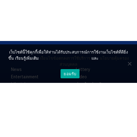
เว็บไซต์นี้ใช้คุกกี้เพื่อให้ท่านได้รับประสบการณ์การใช้งานเว็บไซต์ที่ดียิ่ง
ขึ้น เรียนรู้เพิ่มเติม
เงื่อนไขข้อตกลงการใช้บริการ
และ
นโยบายคุ้มครอง
ส่วนบุคคล
News
Lottery
ยอมรับ
Entertainment
Video
Lifestyle
ร่วมด้วยช่วยกัน
Horoscope
About
Contact
PR by Dataxet