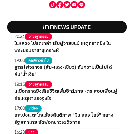
NEWS UPDATE
20:34
อาชญากรรม
ในหลวง โปรดเกล้าฯรับผู้วายชนม์ เหตุกราดยิง ใน
พระบรมราชานุเคราะห์
19:00
คลิปข่าวทั่วไป
สูตรไฟจราจร (ส้ม-แดง-เขียว) กับความเป็นไปได้
ล้ม"น้ำเงิน"
18:15
อาชญากรรม
เหยื่อกราดยิงเสียชีวิตเพิ่มอีก1ราย -ตร.สอบเพื่อนผู้
ก่อเหตุหาแรงจูงใจ
17:00
Video
สส.ปชน.ตะโกนร้องสันติภาพ "มิน ออง ไลง์" กลาง
รัฐสภาไทย ซัดฟอกขาวเผด็จการ
16:28
ข่าว