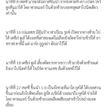
นาทีที่ 8 เชลซี น่าจะได้โอกาสขึ้นนำ จากจังหวะที่ เจา เปโดร ไขว้
ลูกส้นมาให้ โคล พาลเมอร์ ปั่นด้วยซ้ายบอลหลุดเสาไปนิดเดียว
เท่านั้น
นาทีที่ 16 เปแอสเช มีลุ้นบ้าง ฟาเบียน รุยซ์ เปิดจากทางซ้าย ไป
ให้ เดซีเร่ ดูเอ้ ได้บอลที่เสาสองแต่ไม่เลือกยิงยัดหวังจ่ายชัวร์ให้ อา
ชราฟ ฮาคีมี่ แต่ มาร์ก กูกูเรย่า ดักเอาไว้ได้
นาทีที่ 18 เดซีเร่ ดูเอ้ เลี้ยงตัดจากทางขวา เข้ามายิงด้วยซ้ายแต่
ยิงเบาไปนิดทำให้ โรเบิร์ต ซานเชซ ล้มตัวเซฟไว้ได้
นาทีที่ 22 เชลซี ขึ้นนำ 1-0 เป็นจังหวะที่มาโล กุสโต้ ได้บอลสวน
ขึ้นมาก่อนยิงไปติดบล็อก ลูกัส เบรัลโด้ บอลมาถึง กุสโต้ จ่ายให้
โคล พาลเมอร์ ปั่นด้วยซ้ายบอลเลียดเสียบเสาเข้าไปอย่างยอด
เยี่ยม