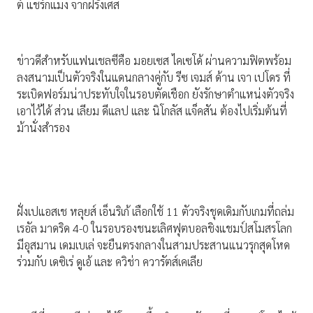
ต์ แชร์กแมง จากฝรั่งเศส
ข่าวดีสำหรับแฟนเชลซีคือ มอยเซส ไคเซโด้ ผ่านความฟิตพร้อม
ลงสนามเป็นตัวจริงในแดนกลางคู่กับ รีซ เจมส์ ด้าน เจา เปโดร ที่
ระเบิดฟอร์มน่าประทับใจในรอบตัดเชือก ยังรักษาตำแหน่งตัวจริง
เอาไว้ได้ ส่วน เลียม ดีแลป และ นิโกลัส แจ็คสัน ต้องไปเริ่มต้นที่
ม้านั่งสำรอง
ฝั่งเปแอสเช หลุยส์ เอ็นริเก้ เลือกใช้ 11 ตัวจริงชุดเดิมกับเกมที่ถล่ม
เรอัล มาดริด 4-0 ในรอบรองชนะเลิศฟุตบอลชิงแชมป์สโมสรโลก
มีอุสมาน เดมเบเล่ จะยืนตรงกลางในสามประสานแนวรุกสุดโหด
ร่วมกับ เดซิเร่ ดูเอ้ และ ควิช่า ควารัตส์เคเลีย