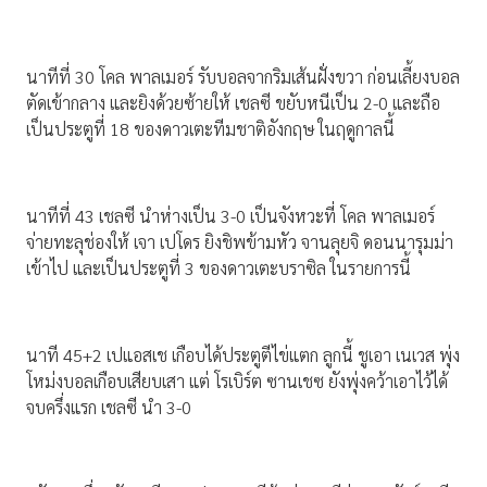
นาทีที่ 30 โคล พาลเมอร์ รับบอลจากริมเส้นฝั่งขวา ก่อนเลี้ยงบอล
ตัดเข้ากลาง และยิงด้วยซ้ายให้ เชลซี ขยับหนีเป็น 2-0 และถือ
เป็นประตูที่ 18 ของดาวเตะทีมชาติอังกฤษ ในฤดูกาลนี้
นาทีที่ 43 เชลซี นำห่างเป็น 3-0 เป็นจังหวะที่ โคล พาลเมอร์
จ่ายทะลุช่องให้ เจา เปโดร ยิงชิพข้ามหัว จานลุยจิ ดอนนารุมม่า
เข้าไป และเป็นประตูที่ 3 ของดาวเตะบราซิล ในรายการนี้
นาที 45+2 เปแอสเช เกือบได้ประตูตีไข่แตก ลูกนี้ ชูเอา เนเวส พุ่ง
โหม่งบอลเกือบเสียบเสา แต่ โรเบิร์ต ซานเชซ ยังพุ่งคว้าเอาไว้ได้
จบครึ่งแรก เชลซี นำ 3-0