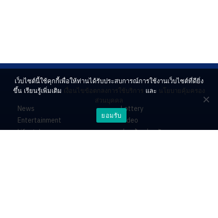
เว็บไซต์นี้ใช้คุกกี้เพื่อให้ท่านได้รับประสบการณ์การใช้งานเว็บไซต์ที่ดียิ่ง
ขึ้น เรียนรู้เพิ่มเติม
เงื่อนไขข้อตกลงการใช้บริการ
และ
นโยบายคุ้มครอง
ส่วนบุคคล
News
Lottery
ยอมรับ
Entertainment
Video
Lifestyle
ร่วมด้วยช่วยกัน
Horoscope
About
Contact
PR by Dataxet