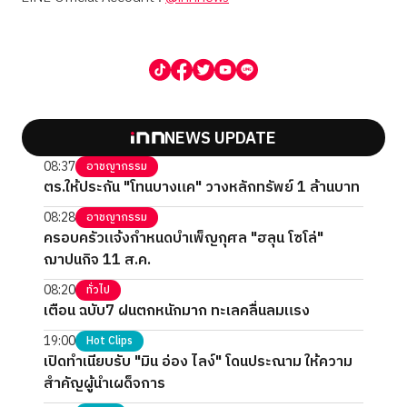
NEWS UPDATE
08:37
อาชญากรรม
ตร.ให้ประกัน "โทนบางแค" วางหลักทรัพย์ 1 ล้านบาท
08:28
อาชญากรรม
ครอบครัวแจ้งกำหนดบำเพ็ญกุศล "ฮลุน โซโล่"
ฌาปนกิจ 11 ส.ค.
08:20
ทั่วไป
เตือน ฉบับ7 ฝนตกหนักมาก ทะเลคลื่นลมแรง
19:00
Hot Clips
เปิดทำเนียบรับ "มิน อ่อง ไลง์" โดนประณาม ให้ความ
สำคัญผู้นำเผด็จการ