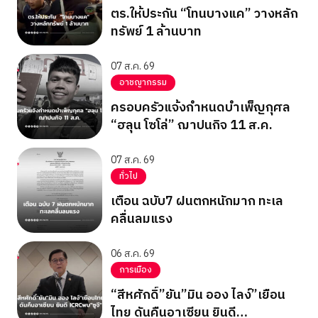
ตร.ให้ประกัน “โทนบางแค” วางหลัก
ทรัพย์ 1 ล้านบาท
07 ส.ค. 69
อาชญากรรม
ครอบครัวแจ้งกำหนดบำเพ็ญกุศล
“ฮลุน โซโล่” ฌาปนกิจ 11 ส.ค.
07 ส.ค. 69
ทั่วไป
เตือน ฉบับ7 ฝนตกหนักมาก ทะเล
คลื่นลมแรง
06 ส.ค. 69
การเมือง
“สีหศักดิ์”ยัน”มิน ออง ไลง์”เยือน
ไทย ดันคืนอาเซียน ยินดี