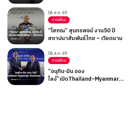
ICRCพบ”ซูจี”
06 ส.ค. 69
การเมือง
“โสภณ” สุนทรพจน์ งาน50 ปี
สถาปนาสัมพันธ์ไทย – เวียดนาม
06 ส.ค. 69
การเมือง
“อนุทิน-มิน ออง
ไลง์”เปิดThailand–Myanmar
Business Forum