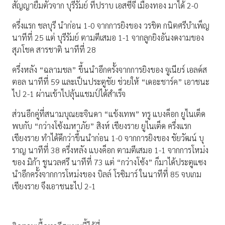
สัญญายืมตัวจาก บุรีรัมย์ ที่ปราบ เอสซีจี เมืองทอง มาได้ 2-0
ครึ่งแรก ชลบุรี นำก่อน 1-0 จากการยิงของ วรชิต กนิตศรีบำเพ็ญ
นาทีที่ 25 แต่ บุรีรัมย์ ตามตีเสมอ 1-1 จากลูกยิงอันงดงามของ
สุภโชค สารชาติ นาทีที่ 28
ครึ่งหลัง “ฉลามชล” ขึ้นนำอีกครั้งจากการยิงของ จูเนียร์ เอลด์ส
ตอล นาทีที่ 59 และเป็นประตูชัย ช่วยให้ “เดอะชาร์ค” เอาชนะ
ไป 2-1 ผ่านเข้าไปลุ้นแชมป์ได้สำเร็จ
ส่วนอีกคู่ที่สนามบุณยะจินดา “แข้งเทพ” ทรู แบงค็อก ยูไนเต็ด
พบกับ “กว่างโซ้งมหาภัย” สิงห์ เชียงราย ยูไนเต็ด ครึ่งแรก
เชียงราย ทำได้ดีกว่าขึ้นนำก่อน 1-0 จากการยิงของ ชัยวัฒน์ บุ
ราญ นาทีที่ 38 ครึ่งหลัง แบงค็อก ตามตีเสมอ 1-1 จากการโหม่ง
ของ มิก้า ชูนวลศรี นาทีที่ 73 แต่ “กว่างโซ้ง” ก็มาได้ประตูแซง
นำอีกครั้งจากการโหม่งของ บิลล์ โรซิมาร์ ในนาทีที่ 85 จบเกม
เชียงราย จึงเอาชนะไป 2-1