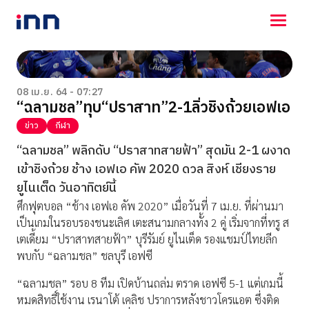
NEWS
ENTERTAINMENT
08 เม.ย. 64 - 07:27
“ฉลามชล”ทุบ“ปราสาท”2-1ลิ่วชิงถ้วยเอฟเอ
LIFESTYLE
HOROSCOPE
ข่าว
กีฬา
LOTTERY
“ฉลามชล” พลิกดับ “ปราสาทสายฟ้า” สุดมัน 2-1 ผงาด
VIDEO
เข้าชิงถ้วย ช้าง เอฟเอ คัพ 2020 ดวล สิงห์ เชียงราย
ร่วมด้วยช่วยกัน
ยูไนเต็ด วันอาทิตย์นี้
ศึกฟุตบอล “ช้าง เอฟเอ คัพ 2020” เมื่อวันที่ 7 เม.ย. ที่ผ่านมา
เป็นเกมในรอบรองชนะเลิศ เตะสนามกลางทั้ง 2 คู่ เริ่มจากที่ทรู ส
เตเดี้ยม “ปราสาทสายฟ้า” บุรีรัมย์ ยูไนเต็ด รองแชมป์ไทยลีก
พบกับ “ฉลามชล” ชลบุรี เอฟซี
“ฉลามชล” รอบ 8 ทีม เปิดบ้านถล่ม ตราด เอฟซี 5-1 แต่เกมนี้
หมดสิทธิ์ใช้งาน เรนาโต้ เคลิช ปราการหลังชาวโครแอต ซึ่งติด