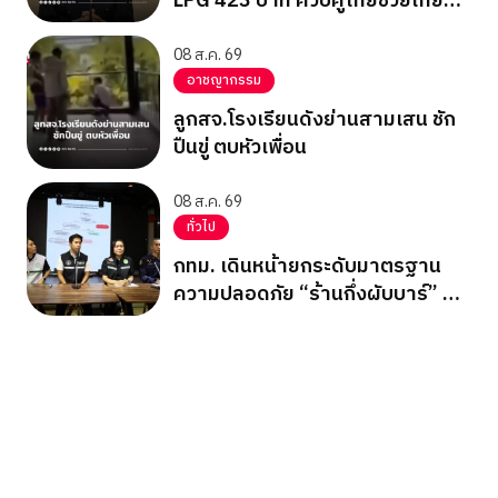
LPG 423 บาท ควบคู่ไทยช่วยไทย
พลัส
08 ส.ค. 69
อาชญากรรม
ลูกสจ.โรงเรียนดังย่านสามเสน ชัก
ปืนขู่ ตบหัวเพื่อน
08 ส.ค. 69
ทั่วไป
กทม. เดินหน้ายกระดับมาตรฐาน
ความปลอดภัย “ร้านกึ่งผับบาร์” ทั่ว
กรุง ชู 17 เช็กลิสต์ความปลอดภัย