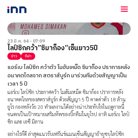
NEWS
ENTERTAINMENT
23 มี.ค. 64 - 07:09
ไลป์ซิกคว้า”ซิมาก็อง”เซ็นยาว5ปี
LIFESTYLE
HOROSCOPE
ข่าว
กีฬา
LOTTERY
แอร์เบ ไลป์ซิก คว้าตัว โมฮัมเหม็ด ซิมาก็อง ปราการหลัง
VIDEO
อนาคตไกลจาก สตราส์บูร์ก มาร่วมทีมด้วยสัญญาเป็น
ร่วมด้วยช่วยกัน
เวลา 5 ปี
แอร์เบ ไลป์ซิก ประกาศคว้า โมฮัมเหม็ด ซิมาก็อง ปราการหลัง
อนาคตไกลของสตราส์บูร์ก ด้วยสัญญา 5 ปี คาดค่าตัว 18 ล้าน
ยูโร กองหลังวัย 20 ทำผลงานได้อย่างน่าประทับใจในฤดูกาลนี้
จนตกเป็นเป้าหมายเสริมทัพของบิ๊กทีมในยุโรป อาทิ แอร์เบ ไลป์
ซิก และ เอซี มิลาน
อย่างไรก็ดี ล่าสุดแนวรับเฟร้นช์แมนเซ็นสัญญาย้ายซบไลป์ซิก