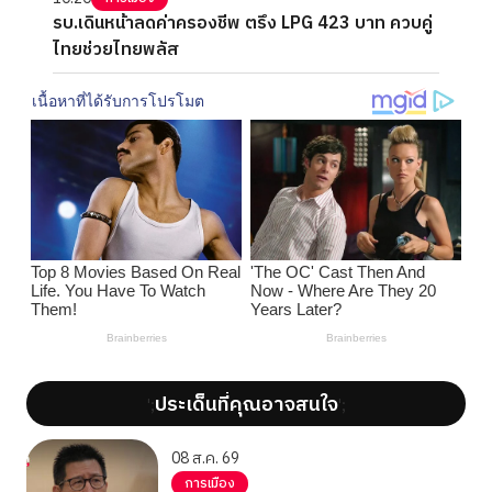
รบ.เดินหน้าลดค่าครองชีพ ตรึง LPG 423 บาท ควบคู่
ไทยช่วยไทยพลัส
ประเด็นที่คุณอาจสนใจ
';
';
08 ส.ค. 69
การเมือง