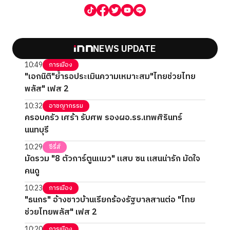
NEWS UPDATE
10:49
การเมือง
"เอกนิติ"ย้ำรอประเมินความเหมาะสม"ไทยช่วยไทย
พลัส" เฟส 2
10:32
อาชญากรรม
ครอบครัว เศร้า รับศพ รองผอ.รร.เทพศิรินทร์
นนทบุรี
10:29
ซีรี่ส์
มัดรวม "8 ตัวการ์ตูนแมว" แสบ ซน แสนน่ารัก มัดใจ
คนดู
10:23
การเมือง
"ธนกร" อ้างชาวบ้านเรียกร้องรัฐบาลสานต่อ "ไทย
ช่วยไทยพลัส" เฟส 2
10:20
การเมือง