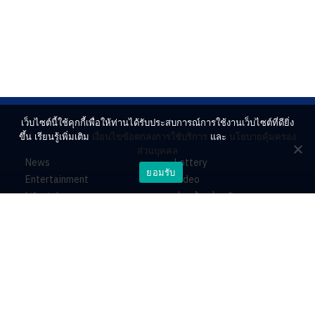
เว็บไซต์นี้ใช้คุกกี้เพื่อให้ท่านได้รับประสบการณ์การใช้งานเว็บไซต์ที่ดียิ่ง
ขึ้น เรียนรู้เพิ่มเติม
เงื่อนไขข้อตกลงการใช้บริการ
และ
นโยบายคุ้มครอง
ส่วนบุคคล
News
Lottery
ยอมรับ
Entertainment
Video
Lifestyle
ร่วมด้วยช่วยกัน
Horoscope
About
Contact
PR by Dataxet