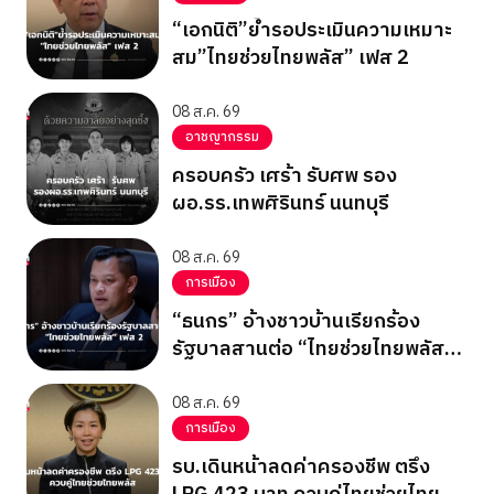
“เอกนิติ”ย้ำรอประเมินความเหมาะ
สม”ไทยช่วยไทยพลัส” เฟส 2
08 ส.ค. 69
อาชญากรรม
ครอบครัว เศร้า รับศพ รอง
ผอ.รร.เทพศิรินทร์ นนทบุรี
08 ส.ค. 69
การเมือง
“ธนกร” อ้างชาวบ้านเรียกร้อง
รัฐบาลสานต่อ “ไทยช่วยไทยพลัส”
เฟส 2
08 ส.ค. 69
การเมือง
รบ.เดินหน้าลดค่าครองชีพ ตรึง