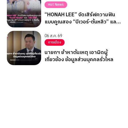
Hot News
“HONAH LEE” จัดเสิร์ฟความฟิน
แบบคูณสอง “บีเวอร์-ต้นหลิว” และ
“เงิน-โอ๊ต” Special EP ในโรง
ภาพยนตร์ 2 วันเต็ม
06 ส.ค. 69
การเมือง
นายกฯ ย้ำหาต้นเหตุ เอาผิดผู้
เกี่ยวข้อง ข้อมูลส่วนบุคคลรั่วไหล