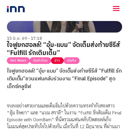
NEWS
ENTERTAINMENT
15 มิ.ย. 69 - 17:18
ใจฟูยกฮอลล์! “อุ้ม-แบม” จัดเต็มส่งท้ายซีรีส์
LIFESTYLE
“Fulfill รักเติมเต็ม”
HOROSCOPE
LOTTERY
Hot News
บันเทิงไทย
ข่าว
บันเทิง
VIDEO
ใจฟูยกฮอลล์! “อุ้ม-แบม” จัดเต็มส่งท้ายซีรีส์ “Fulfill รัก
ร่วมด้วยช่วยกัน
เติมเต็ม”ชวนแฟนคลับร่วมงาน “Final Episode” สุด
เอ็กซ์คลูซีฟ
จบลงอย่างสวยงามและเต็มอิ่มไปด้วยความทรงจำกับสองสาว
“อุ้ม อิษยา” และ “แบม สราลี” ในงาน “Fulfill รักเติมเต็ม Final
Episode with OomBam” ที่นัดรวมแฟนคลับปิดฮอลล์เก็บ
โมเมนต์สุดประทับใจไปด้วยกัน เมื่อวันที่ 12 มิถุนายน ที่ผ่านมา