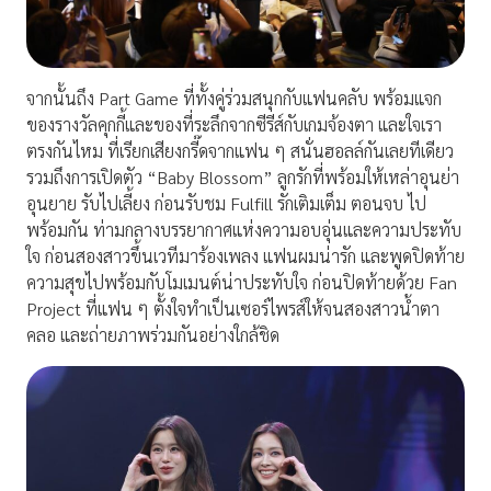
จากนั้นถึง Part Game ที่ทั้งคู่ร่วมสนุกกับแฟนคลับ พร้อมแจก
ของรางวัลคุกกี้และของที่ระลึกจากซีรีส์กับเกมจ้องตา และใจเรา
ตรงกันไหม ที่เรียกเสียงกรี๊ดจากแฟน ๆ สนั่นฮอลล์กันเลยทีเดียว
รวมถึงการเปิดตัว “Baby Blossom” ลูกรักที่พร้อมให้เหล่าอุนย่า
อุนยาย รับไปเลี้ยง ก่อนรับชม Fulfill รักเติมเต็ม ตอนจบ ไป
พร้อมกัน ท่ามกลางบรรยากาศแห่งความอบอุ่นและความประทับ
ใจ ก่อนสองสาวขึ้นเวทีมาร้องเพลง แฟนผมน่ารัก และพูดปิดท้าย
ความสุขไปพร้อมกับโมเมนต์น่าประทับใจ ก่อนปิดท้ายด้วย Fan
Project ที่แฟน ๆ ตั้งใจทำเป็นเซอร์ไพรส์ให้จนสองสาวน้ำตา
คลอ และถ่ายภาพร่วมกันอย่างใกล้ชิด