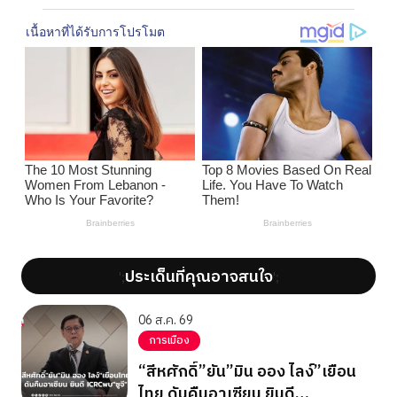
ประเด็นที่คุณอาจสนใจ
';
';
06 ส.ค. 69
การเมือง
“สีหศักดิ์”ยัน”มิน ออง ไลง์”เยือน
ไทย ดันคืนอาเซียน ยินดี