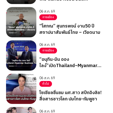
ICRCพบ”ซูจี”
06 ส.ค. 69
การเมือง
“โสภณ” สุนทรพจน์ งาน50 ปี
สถาปนาสัมพันธ์ไทย – เวียดนาม
06 ส.ค. 69
การเมือง
“อนุทิน-มิน ออง
ไลง์”เปิดThailand–Myanmar
Business Forum
06 ส.ค. 69
ทั่วไป
โซเชียลชื่นชม นศ.สาว สปีกอิงลิช!
สื่อสารชาวโลก ปมไทย-กัมพูชา
06 ส.ค. 69