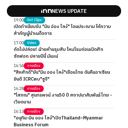
NEWS UPDATE
19:00
Hot Clips
เปิดทำเนียบรับ "มิน อ่อง ไลง์" โดนประณาม ให้ความ
สำคัญผู้นำเผด็จการ
17:00
Video
กัดไม่ปล่อย! ฝ่ายค้านรุมสับ โหมโรมก่อนเปิดศึก
ซักฟอก ปลายปีนี้ มันแน่
16:54
การเมือง
"สีหศักดิ์"ยัน"มิน ออง ไลง์"เยือนไทย ดันคืนอาเซียน
ยินดี ICRCพบ"ซูจี"
16:28
การเมือง
"โสภณ" สุนทรพจน์ งาน50 ปี สถาปนาสัมพันธ์ไทย -
เวียดนาม
16:13
การเมือง
"อนุทิน-มิน ออง ไลง์"เปิดThailand–Myanmar
Business Forum