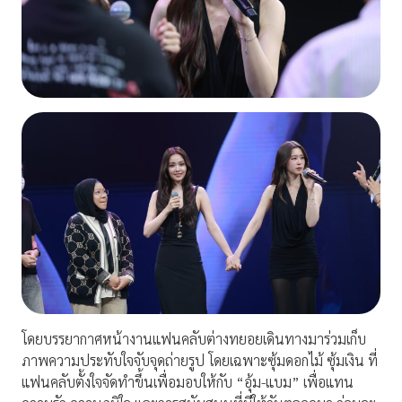
โดยบรรยากาศหน้างานแฟนคลับต่างทยอยเดินทางมาร่วมเก็บ
ภาพความประทับใจจับจุดถ่ายรูป โดยเฉพาะซุ้มดอกไม้ ซุ้มเงิน ที่
แฟนคลับตั้งใจจัดทำขึ้นเพื่อมอบให้กับ “อุ้ม-แบม” เพื่อแทน