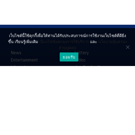
เว็บไซต์นี้ใช้คุกกี้เพื่อให้ท่านได้รับประสบการณ์การใช้งานเว็บไซต์ที่ดียิ่ง
ขึ้น เรียนรู้เพิ่มเติม
เงื่อนไขข้อตกลงการใช้บริการ
และ
นโยบายคุ้มครอง
ส่วนบุคคล
News
Lottery
ยอมรับ
Entertainment
Video
Lifestyle
ร่วมด้วยช่วยกัน
Horoscope
About
Contact
PR by Dataxet