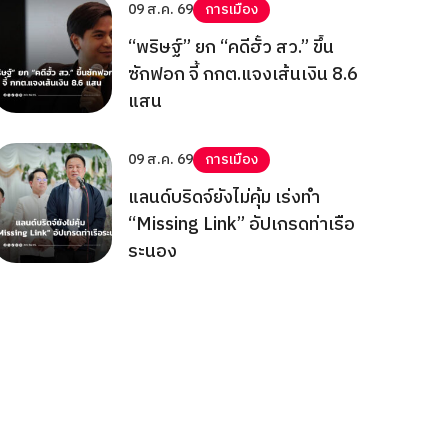
09 ส.ค. 69
การเมือง
“พริษฐ์” ยก “คดีฮั้ว สว.” ขึ้น
ซักฟอก จี้ กกต.แจงเส้นเงิน 8.6
แสน
09 ส.ค. 69
การเมือง
แลนด์บริดจ์ยังไม่คุ้ม เร่งทำ
“Missing Link” อัปเกรดท่าเรือ
ระนอง