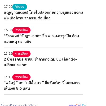
17:00
Video
สัญญาณเตือน! ไทยไม่ปลอดภัยความรุนแรงสังคม
พุ่ง เกิดโศกนาฏกรรมต่อเนื่อง
16:05
การเมือง
"วัชรพงศ์"รับลูกนายกฯ รื้อ พ.ร.บ.อาวุธปืน ล้อม
คอกเหตุ กราดยิง
15:25
การเมือง
2 ปีพรรคประชาชน ย้ำภารกิจเดิม ชนะเลือกตั้ง-
เปลี่ยนประเทศ
15:10
การเมือง
“พริษฐ์” ยก “คดีฮั้ว สว.” ขึ้นซักฟอก จี้ กกต.แจง
เส้นเงิน 8.6 แสน