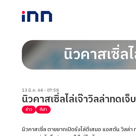
นิวคาสเซิ่ลไ
13 มี.ค. 64 - 07:58
นิวคาสเซิ่ลไล่เจ๊าวิลล่าทดเจ็
ข่าว
กีฬา
นิวคาสเซิ่ล ตายยากเปิดรังไล่ตีเสมอ แอสตัน วิลล่า