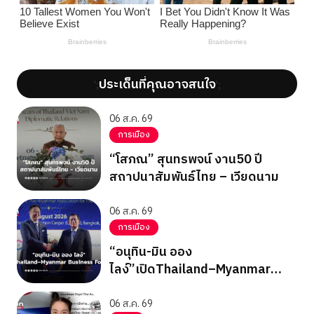
ประเด็นที่คุณอาจสนใจ
';
';
06 ส.ค. 69
การเมือง
“โสภณ” สุนทรพจน์ งาน50 ปี
สถาปนาสัมพันธ์ไทย – เวียดนาม
06 ส.ค. 69
การเมือง
“อนุทิน-มิน ออง
ไลง์”เปิดThailand–Myanmar
Business Forum
06 ส.ค. 69