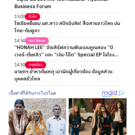
Business Forum
15:00
ทั่วไป
โซเชียลชื่นชม นศ.สาว สปีกอิงลิช! สื่อสารชาวโลก ปม
ไทย-กัมพูชา
14:54
Hot News
“HONAH LEE” จัดเสิร์ฟความฟินแบบคูณสอง “บี
เวอร์-ต้นหลิว” และ “เงิน-โอ๊ต” Special EP ในโรง
ภาพยนตร์ 2 วันเต็ม
14:50
การเมือง
นายกฯ ย้ำหาต้นเหตุ เอาผิดผู้เกี่ยวข้อง ข้อมูลส่วน
บุคคลรั่วไหล