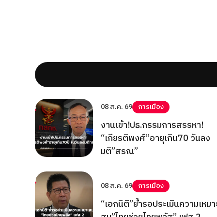
08 ส.ค. 69
การเมือง
งานเข้า!ปธ.กรรมการสรรหา!
“เกียรติพงศ์”อายุเกิน70 วันลง
มติ”สรณ”
08 ส.ค. 69
การเมือง
“เอกนิติ”ย้ำรอประเมินความเหมา