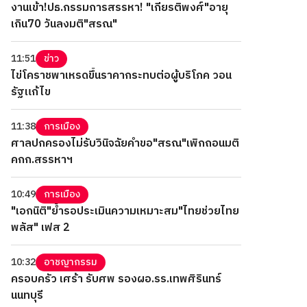
งานเข้า!ปธ.กรรมการสรรหา! "เกียรติพงศ์"อายุ
เกิน70 วันลงมติ"สรณ"
11:51
ข่าว
ไข่โคราชพาเหรดขึ้นราคากระทบต่อผู้บริโภค วอน
รัฐแก้ไข
11:38
การเมือง
ศาลปกครองไม่รับวินิจฉัยคำขอ"สรณ"เพิกถอนมติ
คกก.สรรหาฯ
10:49
การเมือง
"เอกนิติ"ย้ำรอประเมินความเหมาะสม"ไทยช่วยไทย
พลัส" เฟส 2
10:32
อาชญากรรม
ครอบครัว เศร้า รับศพ รองผอ.รร.เทพศิรินทร์
นนทบุรี