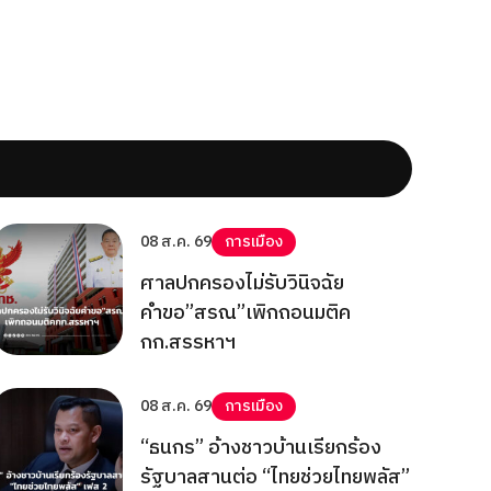
08 ส.ค. 69
การเมือง
ศาลปกครองไม่รับวินิจฉัย
คำขอ”สรณ”เพิกถอนมติค
กก.สรรหาฯ
08 ส.ค. 69
การเมือง
“ธนกร” อ้างชาวบ้านเรียกร้อง
รัฐบาลสานต่อ “ไทยช่วยไทยพลัส”