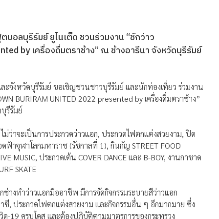
รฟุตบอลบุรีรัมย์ ยูไนเต็ด ชวนร่วมงาน “ชักว่าว
เครื่องดื่มตราช้าง” ณ ช้างอารีนา จังหวัดบุรีรัมย์
 และจังหวัดบุรีรัมย์ ขอเชิญชวนชาวบุรีรัมย์ และนักท่องเที่ยว ร่วมงาน
NTDOWN BURIRAM UNITED 2022 presented by เครื่องดื่มตราช้าง”
ุรีรัมย์
ก ไม่ว่าจะเป็นการประกวดว่าวแอก, ประกวดไฟตกแต่งสวยงาม, ปิด
ฟ้าจุฬาโลกมหาราช (รัชกาลที่ 1), กินกัญ STREET FOOD
 LIVE MUSIC, ประกวดเต้น COVER DANCE และ B-BOY, งานกาชาด
T SURF SKATE
ช่างทำว่าวแอกมืออาชีพ มีการจัดกิจกรรมระบายสีว่าวแอก
าซี, ประกวดไฟตกแต่งสวยงาม และกิจกรรมอื่น ๆ อีกมากมาย ซึ่ง
ีนโควิด-19 ครบโดส และต้องปฏิบัติตามมาตรการของกระทรวง