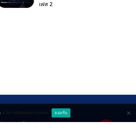
เฟส 2
ะ
นโยบายคุ้มครองส่วนบุคคล
ยอมรับ
ttery
About
deo
Contact