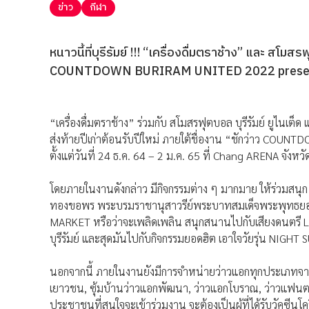
ข่าว
กีฬา
หนาวนี้ที่บุรีรัมย์ !!! “เครื่องดื่มตราช้าง” และ สโมส
COUNTDOWN BURIRAM UNITED 2022 presented by 
“เครื่องดื่มตราช้าง” ร่วมกับ สโมสรฟุตบอล บุรีรัมย์ ยูไนเต็ด
ส่งท้ายปีเก่าต้อนรับปีใหม่ ภายใต้ชื่องาน “ชักว่าว COU
ตั้งแต่วันที่ 24 ธ.ค. 64 – 2 ม.ค. 65 ที่ Chang ARENA จังหวัดบ
โดยภายในงานดังกล่าว มีกิจกรรมต่าง ๆ มากมาย ให้ร่วมสนุ
ทองขอพร พระบรมราชานุสาวรีย์พระบาทสมเด็จพระพุทธยอด
MARKET หรือว่าจะเพลิดเพลิน สนุกสนานไปกับเสียงดนตรี
บุรีรัมย์ และสุดมันไปกับกิจกรรมยอดฮิต เอาใจวัยรุ่น NIGH
นอกจากนี้ ภายในงานยังมีการจำหน่ายว่าวแอกทุกประเภทจาก
เยาวชน, ซุ้มบ้านว่าวแอกพัฒนา, ว่าวแอกโบราณ, ว่าวแฟนต
ประชาชนที่สนใจจะเข้าร่วมงาน จะต้องเป็นผู้ที่ได้รับวัคซ