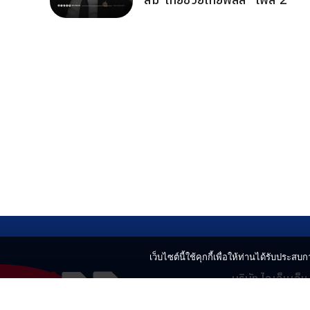
สม”ไทยช่วยไทยพลัส” เฟส 2
เว็บไซต์นี้ใช้คุกกี้เพื่อให้ท่านได้รับประสบกา
บริษัท ไอเอ็นเอ็
499 อาคารเบญ