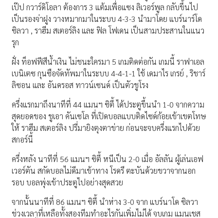
เป๊ป กวาร์ดิโอลา ต้องการ 3 แต้มเพื่อแซง ลิเวอร์พูล กลับขึ้นไป
เป็นรองจ่าฝูง วางหมากมาในระบบ 4-3-3 นำมาโดย แบร์นาร์โด
ซิลวา , ราฮีม สเตอร์ลิง และ ฟิล โฟเดน เป็นสามประสานในแนว
รุก
ฝั่ง ท็อฟฟีสีน้ำเงิน ไม่ชนะใครมา 5 เกมติดต่อกัน เกมนี้ ราฟาเอล
เบนิเตซ กุนซือจัดทัพมาในระบบ 4-4-1-1 ใช้ เดมาไร เกรย์ , ริชาร์
ลิซอน และ อันดรอส ทาวน์เซนด์ เป็นตัวชูโรง
ครึ่งแรกมาถึงนาทีที่ 44 แมนฯ ซิตี้ ได้ประตูขึ้นนำ 1-0 จากความ
สุดยอดของ ชูเอา คันเซโล ที่เปิดบอลแบบติดไซด์ก้อยเข้าเขตโทษ
ให้ ราฮีม สเตอร์ลิง ปรี่มายิงตุงตาข่าย ก่อนจะจบครึ่งแรกไปด้วย
สกอร์นี้
ครึ่งหลัง นาทีที่ 56 แมนฯ ซิตี้ หนีเป็น 2-0 เมื่อ อัลลัน ผู้เล่นเอฟ
เวอร์ตัน สกัดบอลไม่ดีมาเข้าทาง โรดรี ตะบันด้วยขวาจากนอก
รอบ บอลพุ่งเข้าประตูไปอย่างสุดสวย
จากนั้นนาทีที่ 86 แมนฯ ซิตี้ นำห่าง 3-0 จาก แบร์นาโด ซิลวา
ช่วงเวลาที่เหลือทั้งสองทีมทำอะไรกันเพิ่มไม่ได้ จบเกม แมนเชส