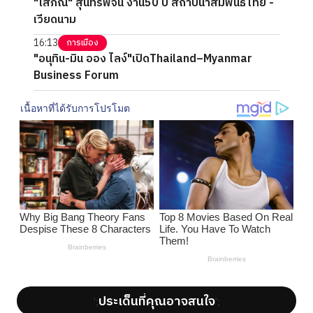
"โสภณ" สุนทรพจน์ งาน50 ปี สถาปนาสัมพันธ์ไทย -
เวียดนาม
16:13
การเมือง
"อนุทิน-มิน ออง ไลง์"เปิดThailand–Myanmar
Business Forum
ประเด็นที่คุณอาจสนใจ
';
';