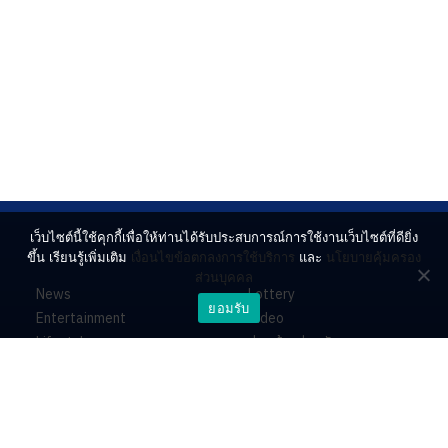
เว็บไซต์นี้ใช้คุกกี้เพื่อให้ท่านได้รับประสบการณ์การใช้งานเว็บไซต์ที่ดียิ่ง
ขึ้น เรียนรู้เพิ่มเติม
เงื่อนไขข้อตกลงการใช้บริการ
และ
นโยบายคุ้มครอง
ส่วนบุคคล
News
Lottery
ยอมรับ
Entertainment
Video
Lifestyle
ร่วมด้วยช่วยกัน
Horoscope
About