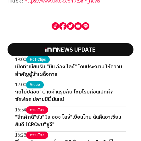
TikTok :
https://www.tiktok.com/@inn_news
NEWS UPDATE
19:00
Hot Clips
เปิดทำเนียบรับ "มิน อ่อง ไลง์" โดนประณาม ให้ความ
สำคัญผู้นำเผด็จการ
17:00
Video
กัดไม่ปล่อย! ฝ่ายค้านรุมสับ โหมโรมก่อนเปิดศึก
ซักฟอก ปลายปีนี้ มันแน่
16:54
การเมือง
"สีหศักดิ์"ยัน"มิน ออง ไลง์"เยือนไทย ดันคืนอาเซียน
ยินดี ICRCพบ"ซูจี"
16:28
การเมือง