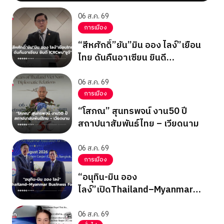
06 ส.ค. 69
การเมือง
“สีหศักดิ์”ยัน”มิน ออง ไลง์”เยือน
ไทย ดันคืนอาเซียน ยินดี
ICRCพบ”ซูจี”
06 ส.ค. 69
การเมือง
“โสภณ” สุนทรพจน์ งาน50 ปี
สถาปนาสัมพันธ์ไทย – เวียดนาม
06 ส.ค. 69
การเมือง
“อนุทิน-มิน ออง
ไลง์”เปิดThailand–Myanmar
Business Forum
06 ส.ค. 69