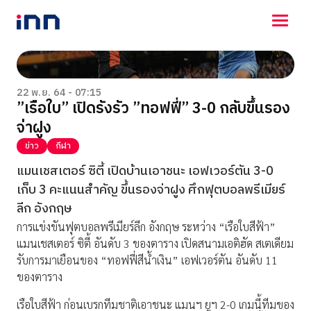
NEWS
ENTERTAINMENT
22 พ.ย. 64 - 07:15
”เรือใบ” เปิดรังรัว ”ทอฟฟี่” 3-0 กลับขึ้นรอง
LIFESTYLE
จ่าฝูง
HOROSCOPE
LOTTERY
ข่าว
กีฬา
VIDEO
แมนเชสเตอร์ ซิตี้ เปิดบ้านเอาชนะ เอฟเวอร์ตัน 3-0
ร่วมด้วยช่วยกัน
เก็บ 3 คะแนนสำคัญ ขึ้นรองจ่าฝูง ศึกฟุตบอลพรีเมียร์
ลีก อังกฤษ
การแข่งขันฟุตบอลพรีเมียร์ลีก อังกฤษ ระหว่าง “เรือใบสีฟ้า”
แมนเชสเตอร์ ซิตี้ อันดับ 3 ของตาราง เปิดสนามเอติฮัด สเตเดียม
รับการมาเยือนของ “ทอฟฟี่สีน้ำเงิน” เอฟเวอร์ตัน อันดับ 11
ของตาราง
เรือใบสีฟ้า ก่อนเบรกทีมชาติเอาชนะ แมนฯ ยูฯ 2-0 เกมนี้ทีมของ