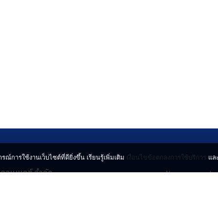
รณ์การใช้งานเว็บไซต์ที่ดียิ่งขึ้น เรียนรู้เพิ่มเติม
เงื่อนไขข้อตกลงการใช้บริการ
แล
น คอนเนกซ์ จำกัด
News
Lo
จจินดา ถนนกำแพงเพชร 6
Entertainment
Vi
ตจตุจักร กรุงเทพฯ 10900
Lifestyle
ร่
Horoscope