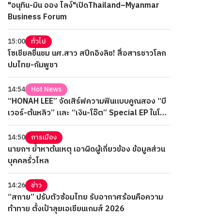
"อนุทิน-มิน ออง ไลง์"เปิดThailand–Myanmar
Business Forum
15:00
ทั่วไป
โซเชียลชื่นชม นศ.สาว สปีกอิงลิช! สื่อสารชาวโลก
ปมไทย-กัมพูชา
14:54
Hot News
“HONAH LEE” จัดเสิร์ฟความฟินแบบคูณสอง “บี
เวอร์-ต้นหลิว” และ “เงิน-โอ๊ต” Special EP ในโรง
ภาพยนตร์ 2 วันเต็ม
14:50
การเมือง
นายกฯ ย้ำหาต้นเหตุ เอาผิดผู้เกี่ยวข้อง ข้อมูลส่วน
บุคคลรั่วไหล
14:26
ข่าว
“สกาย” ปรับตัวซ้อมไทย รับอากาศร้อนคือความ
ท้าทาย ตั้งเป้าลุยเอเชียนเกมส์ 2026