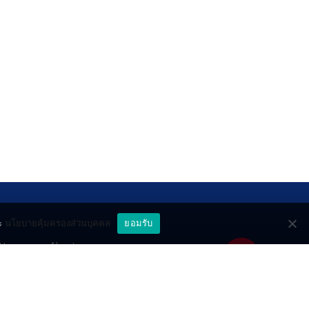
ะ
นโยบายคุ้มครองส่วนบุคคล
ยอมรับ
ttery
About
deo
Contact
วมด้วยช่วยกัน
PR by Dataxet