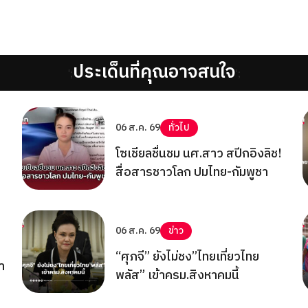
ประเด็นที่คุณอาจสนใจ
';
';
06 ส.ค. 69
ทั่วไป
โซเชียลชื่นชม นศ.สาว สปีกอิงลิช!
สื่อสารชาวโลก ปมไทย-กัมพูชา
06 ส.ค. 69
ข่าว
“ศุภจี” ยังไม่ชง”ไทยเที่ยวไทย
า
พลัส” เข้าครม.สิงหาคมนี้