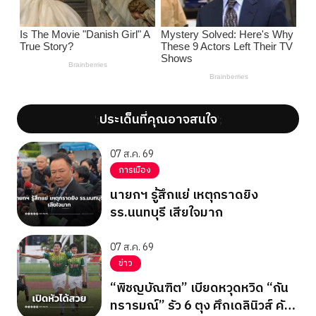
ประเด็นที่คุณอาจสนใจ
';
';
07 ส.ค. 69
การเมือง
นายกฯ รู้สึกแย่ เหตุกราดยิง
รร.นนทบุรี เสียใจมาก
07 ส.ค. 69
ข่าว
“พิชญบัณฑิต” เบียดหวุดหวิด “กัน
ทรารมณ์” รัว 6 ตุง ศึกเดลินิวส์ คัพ