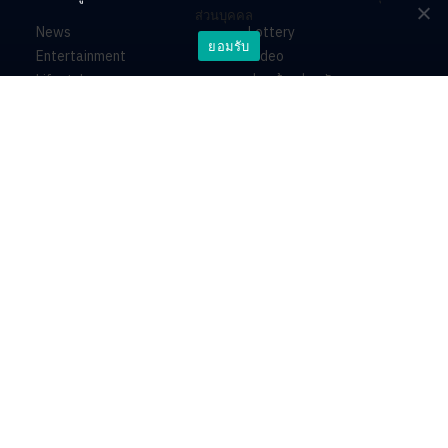
ส่วนบุคคล
News
Lottery
ยอมรับ
Entertainment
Video
Lifestyle
ร่วมด้วยช่วยกัน
Horoscope
About
Contact
PR by Dataxet