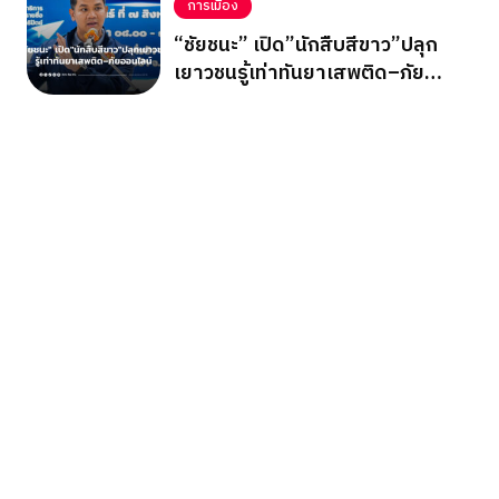
การเมือง
“ชัยชนะ” เปิด”นักสืบสีขาว”ปลุก
เยาวชนรู้เท่าทันยาเสพติด–ภัย
ออนไลน์