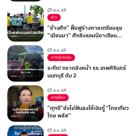
2026
07 ส.ค. 69
ข่าว
“ช้างศึก” ฟื้นฟูร่างกายเตรียมลุย
“เมียนมา” ศึกชิงแชมป์อาเซียน
2026 รอบแบ่งกลุ่ม กลุ่มบี นัด
สุดท้าย
07 ส.ค. 69
อาชญากรรม
ระทึก! กราดยิงหน้า รร.เทพศิรินทร์
นนทบุรี ดับ 2
07 ส.ค. 69
การเมือง
“ศุภจี”ยังไม่ฟันธงใช้เงินกู้ “ไทยเที่ยว
ไทย พลัส”
07 ส.ค. 69