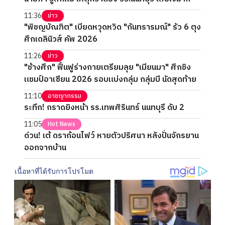
11:36
ข่าว
"พิชญบัณฑิต" เบียดหวุดหวิด "กันทรารมณ์" รัว 6 ตุง
ศึกเดลินิวส์ คัพ 2026
11:26
ข่าว
"ช้างศึก" ฟื้นฟูร่างกายเตรียมลุย "เมียนมา" ศึกชิง
แชมป์อาเซียน 2026 รอบแบ่งกลุ่ม กลุ่มบี นัดสุดท้าย
11:10
อาชญากรรม
ระทึก! กราดยิงหน้า รร.เทพศิรินทร์ นนทบุรี ดับ 2
11:05
Hot News
ด่วน! เต้ ดราก้อนไฟว์ หายตัวปริศนา หลังปั่นจักรยาน
ออกจากบ้าน