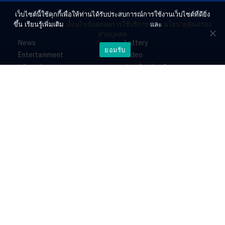
เว็บไซต์นี้ใช้คุกกี้เพื่อให้ท่านได้รับประสบการณ์การใช้งานเว็บไซต์ที่ดียิ่ง
ขึ้น เรียนรู้เพิ่มเติม
เงื่อนไขข้อตกลงการใช้บริการ
และ
นโยบายคุ้มครอง
ส่วนบุคคล
News
Lottery
ยอมรับ
Entertainment
Video
Lifestyle
ร่วมด้วยช่วยกัน
Horoscope
About
Contact
PR by Dataxet