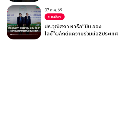
07 ส.ค. 69
การเมือง
ปธ.วุฒิสภา หารือ”มิน ออง
ไลง์”ผลักดันความร่วมมือ2ประเทศ