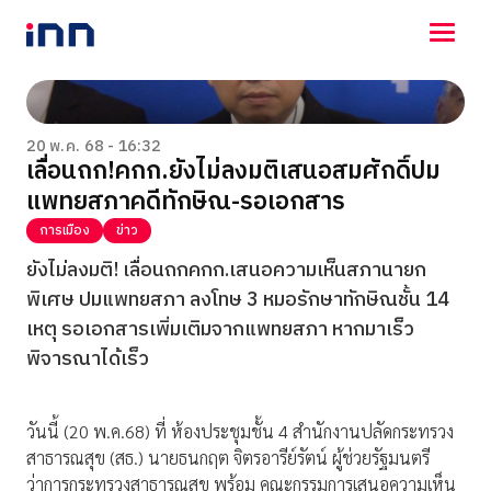
NEWS
ENTERTAINMENT
20 พ.ค. 68 - 16:32
เลื่อนถก!คกก.ยังไม่ลงมติเสนอสมศักดิ์ปม
LIFESTYLE
แพทยสภาคดีทักษิณ-รอเอกสาร
HOROSCOPE
LOTTERY
การเมือง
ข่าว
VIDEO
ยังไม่ลงมติ! เลื่อนถกคกก.เสนอความเห็นสภานายก
ร่วมด้วยช่วยกัน
พิเศษ ปมแพทยสภา ลงโทษ 3 หมอรักษาทักษิณชั้น 14
เหตุ รอเอกสารเพิ่มเติมจากแพทยสภา หากมาเร็ว
พิจารณาได้เร็ว
วันนี้ (20 พ.ค.68) ที่ ห้องประชุมชั้น 4 สำนักงานปลัดกระทรวง
สาธารณสุข (สธ.) นายธนกฤต จิตรอารีย์รัตน์ ผู้ช่วยรัฐมนตรี
ว่าการกระทรวงสาธารณสุข พร้อม คณะกรรมการเสนอความเห็น