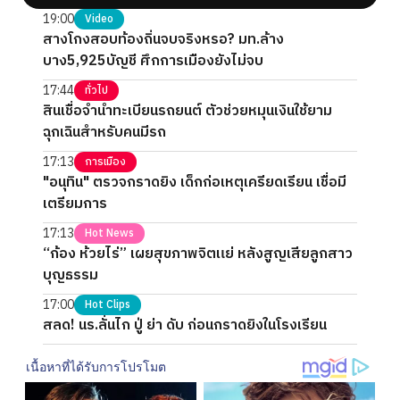
19:00
Video
สางโกงสอบท้องถิ่นจบจริงหรอ? มท.ล้าง
บาง5,925บัญชี ศึกการเมืองยังไม่จบ
17:44
ทั่วไป
สินเชื่อจำนำทะเบียนรถยนต์ ตัวช่วยหมุนเงินใช้ยาม
ฉุกเฉินสำหรับคนมีรถ
17:13
การเมือง
"อนุทิน" ตรวจกราดยิง เด็กก่อเหตุเครียดเรียน เชื่อมี
เตรียมการ
17:13
Hot News
“ก้อง ห้วยไร่” เผยสุขภาพจิตแย่ หลังสูญเสียลูกสาว
บุญธรรม
17:00
Hot Clips
สลด! นร.ลั่นไก ปู่ ย่า ดับ ก่อนกราดยิงในโรงเรียน