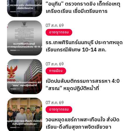
“อนุทิน” ตรวจกราดยิง เด็กก่อเหตุ
เครียดเรียน เชื่อมีเตรียมการ
07 ส.ค. 69
อาชญากรรม
รร.เทพศิรินทร์นนทบุรี ประกาศหยุด
เรียนกรณีพิเศษ 10-14 สค.
07 ส.ค. 69
การเมือง
เปิดปมลับมติกรรมการสรรหา 4:0
“สรณ” หยุดปฏิบัติหน้าที่
07 ส.ค. 69
อาชญากรรม
วอนหยุดแชร์ภาพสะเทือนใจ สั่งปิด
เรียน-ดึงทีมสุขภาพจิตเยียวยา