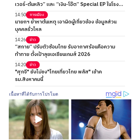
เวอร์-ต้นหลิว” และ “เงิน-โอ๊ต” Special EP ในโรง
ภาพยนตร์ 2 วันเต็ม
14:50
การเมือง
นายกฯ ย้ำหาต้นเหตุ เอาผิดผู้เกี่ยวข้อง ข้อมูลส่วน
บุคคลรั่วไหล
14:26
ข่าว
“สกาย” ปรับตัวซ้อมไทย รับอากาศร้อนคือความ
ท้าทาย ตั้งเป้าลุยเอเชียนเกมส์ 2026
14:20
ข่าว
"ศุภจี" ยังไม่ชง"ไทยเที่ยวไทย พลัส" เข้าค
รม.สิงหาคมนี้