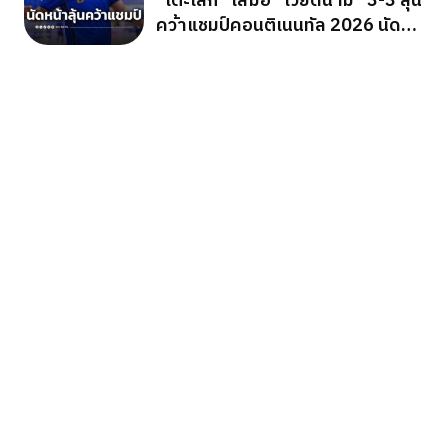
“โต๊ะเล็ก” เสมอ “เวียดนาม” 3-3 ลุ้น
คว้าแชมป์คอนติเนนทัล 2026 นัด
สุดท้าย