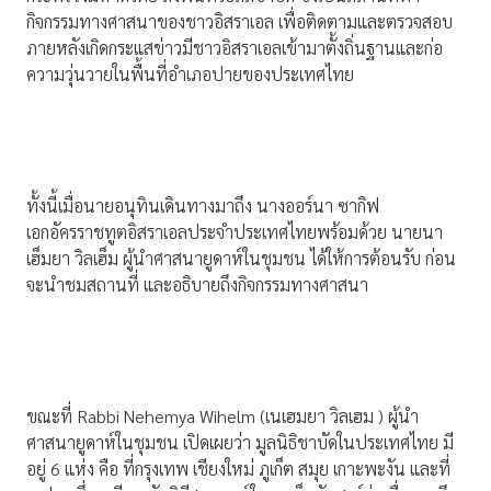
กิจกรรมทางศาสนาของชาวอิสราเอล เพื่อติดตามและตรวจสอบ
ภายหลังเกิดกระแสข่าวมีชาวอิสราเอลเข้ามาตั้งถิ่นฐานและก่อ
ความวุ่นวายในพื้นที่อำเภอปายของประเทศไทย
ทั้งนี้เมื่อนายอนุทินเดินทางมาถึง นางออร์นา ซากิฟ
เอกอัครราชทูตอิสราเอลประจำประเทศไทยพร้อมด้วย นายนา
เฮ็มยา วิลเฮ็ม ผู้นำศาสนายูดาห์ในชุมชน ได้ให้การต้อนรับ ก่อน
จะนำชมสถานที่ และอธิบายถึงกิจกรรมทางศาสนา
ขณะที่ Rabbi Nehemya Wihelm (เนเฮมยา วิลเฮม ) ผู้นำ
ศาสนายูดาห์ในชุมชน เปิดเผยว่า มูลนิธิชาบัดในประเทศไทย มี
อยู่ 6 แห่ง คือ ที่กรุงเทพ เชียงใหม่ ภูเก็ต สมุย เกาะพะงัน และที่