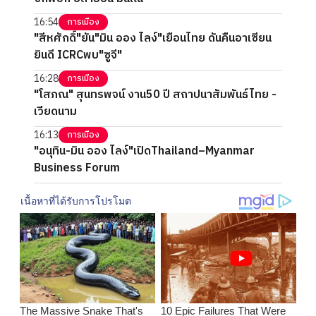
16:54
การเมือง
"สีหศักดิ์"ยัน"มิน ออง ไลง์"เยือนไทย ดันคืนอาเซียน
ยินดี ICRCพบ"ซูจี"
16:28
การเมือง
"โสภณ" สุนทรพจน์ งาน50 ปี สถาปนาสัมพันธ์ไทย -
เวียดนาม
16:13
การเมือง
"อนุทิน-มิน ออง ไลง์"เปิดThailand–Myanmar
Business Forum