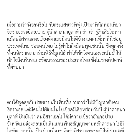
เมื่อถามว่ากังวลหรือไม่กับกระแสข่าวที่พุ่งเป้ามาที่นักท่องเที่ยว
อิสราเอลจะยึดอ.ปาย ผู้นำศาสนายูดาห์ กล่าวว่า รู้สึกเสียใจมาก
แม้คนอิสราเอลจะเสียงดัง และมีคนไม่ดีบ้าง แต่คนที่มาที่นี่ชอบ
ประเทศไทย ชอบคนไทย ไม่รู้ทำไมถึงมีคนพูดเช่นนั้น ซึ่งทุกครั้ง
ที่คนอิสราเอลมาร่วมพิธีที่มูลนิธิ ทำให้เข้าใจตนเองจะเน้นย้ำให้
เข้าใจถึงบริบทและวัฒนธรรมของประเทศไทย ซึ่งในช่วงสัปดาห์
ที่ผ่านมา
ตนได้พูดคุยกับประชาชนในพื้นที่เขาบอกว่าไม่มีปัญหากับคน
อิสราเอล แต่มีคนไปเขียนในโซเชียลมีเดียพร้อมกันนี้ ผู้นำศาสนา
ยูดาห์ ยืนยันว่า คนอิสราเอลไม่ได้มีความเชื่อว่าอำเภอปาย
จังหวัดแม่ฮ่องสอนเป็นดินแดนพันธสัญญาตามหลักศาสนา ไม่มี
ใครคิดแบบนั้น เป็นข่าวเท็จ เราคิดว่าอิสราเอลพระเจ้าให้เรา แต่ที่