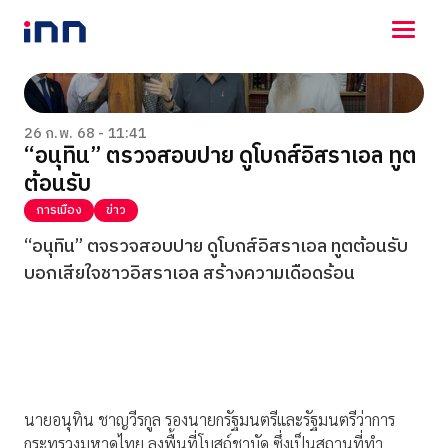
NEWS
ENTERTAINMENT
26 ก.พ. 68 - 11:41
“อนุทิน” ตรวจสอบปาย ดูโบถส์อิสราเอล ทูต
LIFESTYLE
ต้อนรับ
HOROSCOPE
LOTTERY
การเมือง
ข่าว
VIDEO
“อนุทิน” ตจรวจสอบปาย ดูโบถส์อิสราเอล ทูตต้อนรับ
ร่วมด้วยช่วยกัน
บอกเสียใจชาวอิสราเอล สร้างความเดือดร้อน
นายอนุทิน ชาญวีรกูล รองนายกรัฐมนตรีและรัฐมนตรีว่าการ
กระทรวงมหาดไทย ลงพื้นที่โบสถ์ชาบัด ซึ่งเป็นสถานที่ทำ