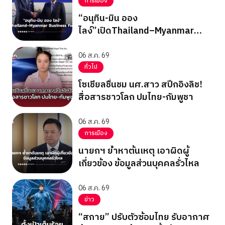
การเมือง
“อนุทิน-มิน ออง
ไลง์”เปิดThailand–Myanmar
Business Forum
06 ส.ค. 69
ทั่วไป
โซเชียลชื่นชม นศ.สาว สปีกอิงลิช!
สื่อสารชาวโลก ปมไทย-กัมพูชา
06 ส.ค. 69
การเมือง
นายกฯ ย้ำหาต้นเหตุ เอาผิดผู้
เกี่ยวข้อง ข้อมูลส่วนบุคคลรั่วไหล
06 ส.ค. 69
ข่าว
“สกาย” ปรับตัวซ้อมไทย รับอากาศ