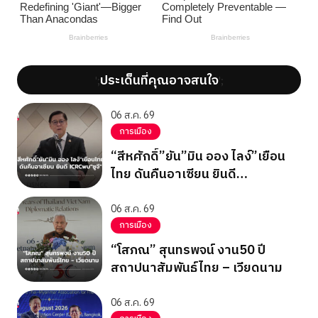
ประเด็นที่คุณอาจสนใจ
';
';
06 ส.ค. 69
การเมือง
“สีหศักดิ์”ยัน”มิน ออง ไลง์”เยือน
ไทย ดันคืนอาเซียน ยินดี
ICRCพบ”ซูจี”
06 ส.ค. 69
การเมือง
“โสภณ” สุนทรพจน์ งาน50 ปี
สถาปนาสัมพันธ์ไทย – เวียดนาม
06 ส.ค. 69