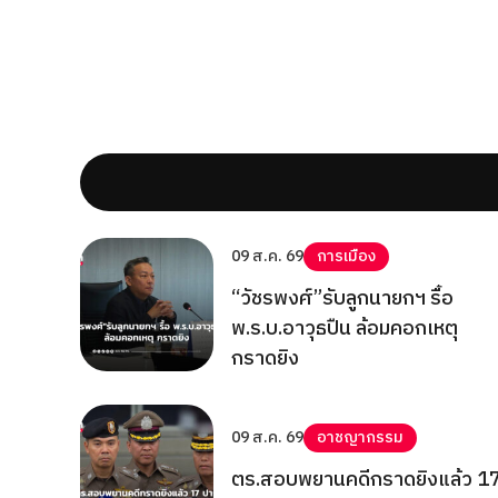
09 ส.ค. 69
การเมือง
“วัชรพงศ์”รับลูกนายกฯ รื้อ
พ.ร.บ.อาวุธปืน ล้อมคอกเหตุ
กราดยิง
09 ส.ค. 69
อาชญากรรม
ตร.สอบพยานคดีกราดยิงแล้ว 1