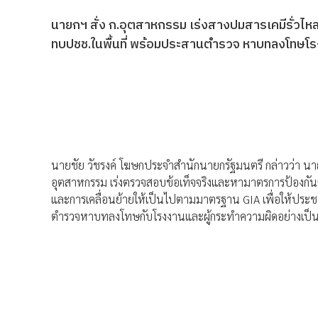
นายกฯ สั่ง ก.อุตสาหกรรม เร่งสางปมสารเคมีรั่วไ
ทบปชช.ในพื้นที่ พร้อมประสานตำรวจ หาบทลงโทษโร
นายชัย วัชรงค์ โฆษกประจำสำนักนายกรัฐมนตรี กล่าวว่า นาย
อุตสาหกรรม เร่งตรวจสอบข้อเท็จจริงและหามาตรการป้องกันกร
และการเคลื่อนย้ายให้เป็นไปตามมาตรฐาน GIA เพื่อให้ประช
ตำรวจหาบทลงโทษกับโรงงานและผู้กระทำความผิดอย่างเป็