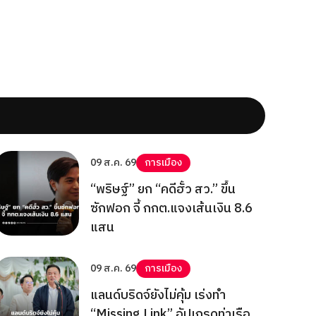
09 ส.ค. 69
การเมือง
“พริษฐ์” ยก “คดีฮั้ว สว.” ขึ้น
ซักฟอก จี้ กกต.แจงเส้นเงิน 8.6
แสน
09 ส.ค. 69
การเมือง
แลนด์บริดจ์ยังไม่คุ้ม เร่งทำ
“Missing Link” อัปเกรดท่าเรือ