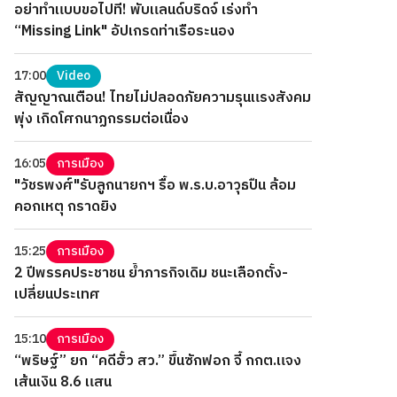
อย่าทำแบบขอไปที! พับแลนด์บริดจ์ เร่งทำ
“Missing Link" อัปเกรดท่าเรือระนอง
17:00
Video
สัญญาณเตือน! ไทยไม่ปลอดภัยความรุนแรงสังคม
พุ่ง เกิดโศกนาฏกรรมต่อเนื่อง
16:05
การเมือง
"วัชรพงศ์"รับลูกนายกฯ รื้อ พ.ร.บ.อาวุธปืน ล้อม
คอกเหตุ กราดยิง
15:25
การเมือง
2 ปีพรรคประชาชน ย้ำภารกิจเดิม ชนะเลือกตั้ง-
เปลี่ยนประเทศ
15:10
การเมือง
“พริษฐ์” ยก “คดีฮั้ว สว.” ขึ้นซักฟอก จี้ กกต.แจง
เส้นเงิน 8.6 แสน