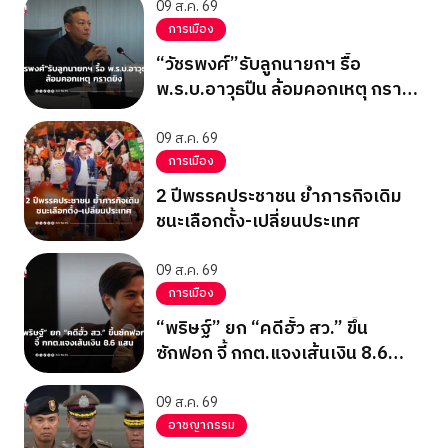
09 ส.ค. 69
การเมือง
“วัชรพงศ์”รับลูกนายกฯ รื้อ
พ.ร.บ.อาวุธปืน ล้อมคอกเหตุ กราด
ยิง
09 ส.ค. 69
การเมือง
2 ปีพรรคประชาชน ย้ำภารกิจเดิม
ชนะเลือกตั้ง-เปลี่ยนประเทศ
09 ส.ค. 69
การเมือง
“พริษฐ์” ยก “คดีฮั้ว สว.” ขึ้น
ซักฟอก จี้ กกต.แจงเส้นเงิน 8.6
แสน
09 ส.ค. 69
อาชญากรรม