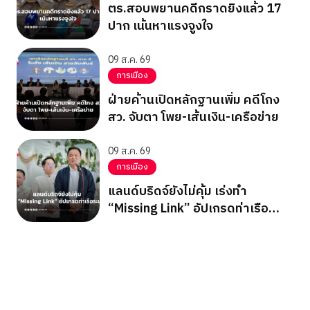
ตร.สอบพยานคดีกราดยิงแล้ว 17
ปาก เน้นหาแรงจูงใจ
09 ส.ค. 69
การเมือง
ฝ่ายค้านเปิดหลักฐานเพิ่ม คดีโกง
สว. จับตา โพย-เส้นเงิน-เครือข่าย
09 ส.ค. 69
การเมือง
แลนด์บริดจ์ยังไม่คุ้ม เร่งทำ
“Missing Link” อัปเกรดท่าเรือ
ระนอง