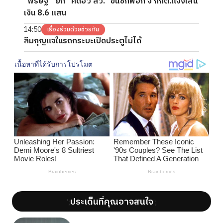
“พริษฐ์” ยก “คดีฮั้ว สว.” ขึ้นซักฟอก จี้ กกต.แจงเส้น
เงิน 8.6 แสน
14:50
เรื่องร่วมด้วยช่วยกัน
ลืมกุญแจในรถกระบะเปิดประตูไม่ได้
ประเด็นที่คุณอาจสนใจ
';
';