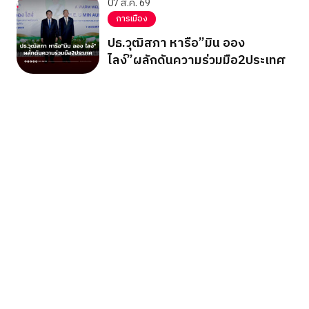
07 ส.ค. 69
การเมือง
ปธ.วุฒิสภา หารือ”มิน ออง
ไลง์”ผลักดันความร่วมมือ2ประเทศ