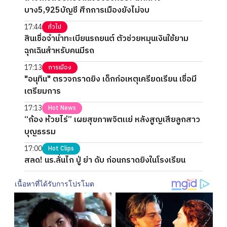
บาง5,925บัญชี ศึกการเมืองยังไม่จบ
17:44
ทั่วไป
สินเชื่อจำนำทะเบียนรถยนต์ ตัวช่วยหมุนเงินใช้ยาม
ฉุกเฉินสำหรับคนมีรถ
17:13
การเมือง
"อนุทิน" ตรวจกราดยิง เด็กก่อเหตุเครียดเรียน เชื่อมี
เตรียมการ
17:13
Hot News
“ก้อง ห้วยไร่” เผยสุขภาพจิตแย่ หลังสูญเสียลูกสาว
บุญธรรม
17:00
Hot Clips
สลด! นร.ลั่นไก ปู่ ย่า ดับ ก่อนกราดยิงในโรงเรียน