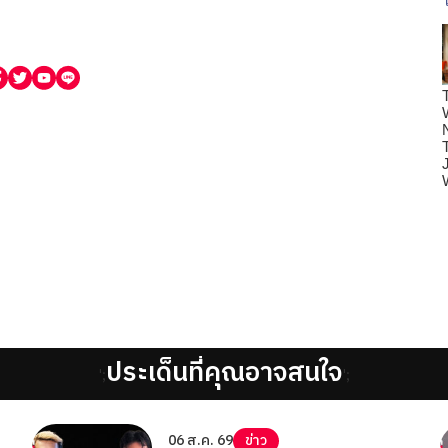
ประเด็นที่คุณอาจสนใจ
';
';
06 ส.ค. 69
ข่าว