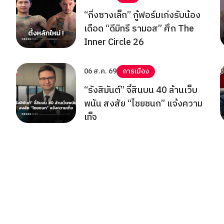
“กิ่งซางเล็ก” กู้ฟอร์มเก่งรับน้อง
เดือด “ดีมิทรี รามอส” ศึก The
Inner Circle 26
06 ส.ค. 69
การเมือง
“รังสิมันต์” จี้สินบน 40 ล้านเว็บ
พนัน สงสัย “ไชยชนก” แจ้งความ
เท็จ