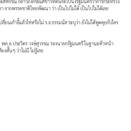
ะสหกรณ์ กล่าวถึงกระแสข่าวที่ตนจะไปนั่งรัฐมนตรีว่าการกระทรวง
 จากพรรคชาติไทยพัฒนา ว่า เป็นไปไม่ได้ เป็นไปไม่ได้เลย
ยนเก้าอี้แล้วใช่หรือไม่ ร.อ.ธรรมนัส ระบุว่า ยังไม่ได้พูดคุยกับใคร
ื่อที่ พล.อ.ประวิตร วงษ์สุวรรณ รองนายกรัฐมนตรี ในฐานะหัวหน้า
สั้นๆ ว่าไม่มี ไม่รู้เลย