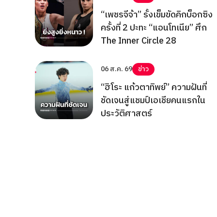
“เพชรจีจ้า” รั้งเข็มขัดคิกบ็อกซิง
ครั้งที่ 2 ปะทะ “แอนโทเนีย” ศึก
The Inner Circle 28
06 ส.ค. 69
ข่าว
“ฮิโระ แก้วตาทิพย์” ความฝันที่
ชัดเจนสู่แชมป์เอเชียคนแรกใน
ประวัติศาสตร์