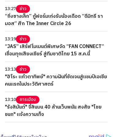
13:27
ข่าว
“กิ่งซางเล็ก” กู้ฟอร์มเก่งรับน้องเดือด “ดีมิทรี รา
มอส” ศึก The Inner Circle 26
13:19
ข่าว
“JAS” เสิร์ฟโมเมนต์พิเศษจัด “FAN CONNECT”
เชื่อมทุกเสียงเชียร์ สู่ทีมชาติไทย 15 ส.ค.นี้
13:13
ข่าว
"ฮิโระ แก้วตาทิพย์" ความฝันที่ชัดเจนสู่แชมป์เอเชีย
คนแรกในประวัติศาสตร์
13:10
การเมือง
"รังสิมันต์" จี้สินบน 40 ล้านเว็บพนัน สงสัย "ไชย
ชนก" แจ้งความเท็จ