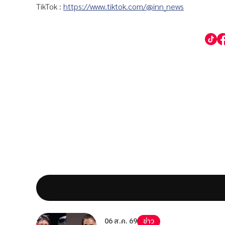
TikTok :
https://www.tiktok.com/@inn_news
06 ส.ค. 69
ข่าว