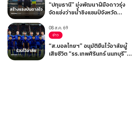
“ปทุมธานี” มุ่งพัฒนาฝีมือดาวรุ่ง
จัดแข่งว่ายน้ำชิงแชมป์จังหวัด
ปทุมธานี 2569
08 ส.ค. 69
ข่าว
“ส.บอลไทยฯ” อนุมัติยืนไว้อาลัยผู้
เสียชีวิต “รร.เทพศิรินทร์ นนทบุรี”
ก่อนเกมอาเซียนคัพ