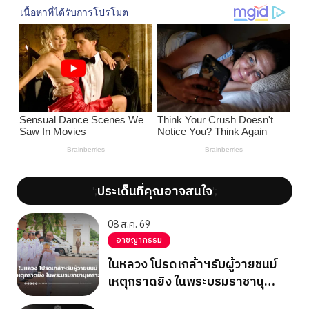
ประเด็นที่คุณอาจสนใจ
';
';
08 ส.ค. 69
อาชญากรรม
ในหลวง โปรดเกล้าฯรับผู้วายชนม์
เหตุกราดยิง ในพระบรมราชานุ
เคราะห์