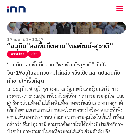
NEWS
ENTERTAINMENT
17 ก.พ. 64 - 10:57
“อนุทิน”ลงพื้นที่ตลาด”พรพัฒน์-สุชาติ”
LIFESTYLE
HOROSCOPE
การเมือง
ข่าว
LOTTERY
“อนุทิน” ลงพื้นที่ตลาด “พรพัฒน์-สุชาติ” ยัน โค
VIDEO
วิด-19อยู่ในจุดควบคุมได้แล้ว หวังเปิดตลาดปลอดภัย
ร่วมด้วยช่วยกัน
ค้าขายให้เร็วที่สุด
นายอนุทิน ชาญวีรกูล รองนายกรัฐมนตรี และรัฐมนตรีว่าการ
กระทรวงสาธารณสุข พร้อมด้วยผู้บริหารจากกรมควบคุมโรค และ
ผู้บริหารส่วนท้องถิ่นได้ลงพื้นที่ตลาดพรพัฒน์ และ ตลาดสุชาติ
เพื่อติดตามสถานการณ์ การแพร่ระบาดของโควิด-19 และรับฟัง
ความเห็นของประชาชน ต่อมาตรการควบคุมโรคในพื้นที่ พร้อม
กล่าวว่า ทีมปทุมธานี สามารถจัดการโรคได้อย่างมีประสิทธิภาพ
ปัจจุบัน ภาพรวมอยู่ในจุดที่ควบคุมได้แล้ว ส่วนสำคัญ คือ