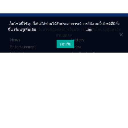
เว็บไซต์นี้ใช้คุกกี้เพื่อให้ท่านได้รับประสบการณ์การใช้งานเว็บไซต์ที่ดียิ่ง
ขึ้น เรียนรู้เพิ่มเติม
เงื่อนไขข้อตกลงการใช้บริการ
และ
นโยบายคุ้มครอง
ส่วนบุคคล
News
Lottery
ยอมรับ
Entertainment
Video
Lifestyle
ร่วมด้วยช่วยกัน
Horoscope
About
Contact
PR by Dataxet