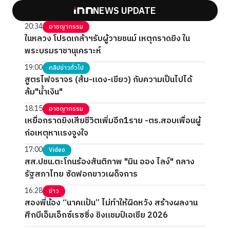
NEWS UPDATE
20:34
อาชญากรรม
ในหลวง โปรดเกล้าฯรับผู้วายชนม์ เหตุกราดยิง ใน
พระบรมราชานุเคราะห์
19:00
คลิปข่าวทั่วไป
สูตรไฟจราจร (ส้ม-แดง-เขียว) กับความเป็นไปได้
ล้ม"น้ำเงิน"
18:15
อาชญากรรม
เหยื่อกราดยิงเสียชีวิตเพิ่มอีก1ราย -ตร.สอบเพื่อนผู้
ก่อเหตุหาแรงจูงใจ
17:00
Video
สส.ปชน.ตะโกนร้องสันติภาพ "มิน ออง ไลง์" กลาง
รัฐสภาไทย ซัดฟอกขาวเผด็จการ
16:28
ข่าว
สองพี่น้อง “นาคแป้น” ไม่ทำให้ผิดหวัง สร้างผลงาน
ศึกบีเอ็มเอ็กซ์เรซซิ่ง ชิงแชมป์เอเชีย 2026