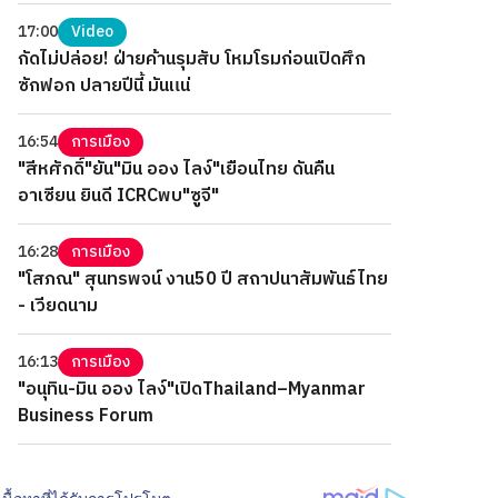
17:00
Video
กัดไม่ปล่อย! ฝ่ายค้านรุมสับ โหมโรมก่อนเปิดศึก
ซักฟอก ปลายปีนี้ มันแน่
16:54
การเมือง
"สีหศักดิ์"ยัน"มิน ออง ไลง์"เยือนไทย ดันคืน
อาเซียน ยินดี ICRCพบ"ซูจี"
16:28
การเมือง
"โสภณ" สุนทรพจน์ งาน50 ปี สถาปนาสัมพันธ์ไทย
- เวียดนาม
16:13
การเมือง
"อนุทิน-มิน ออง ไลง์"เปิดThailand–Myanmar
Business Forum