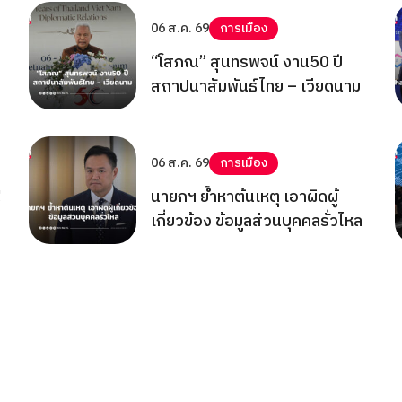
06 ส.ค. 69
การเมือง
“โสภณ” สุนทรพจน์ งาน50 ปี
สถาปนาสัมพันธ์ไทย – เวียดนาม
06 ส.ค. 69
การเมือง
!
นายกฯ ย้ำหาต้นเหตุ เอาผิดผู้
เกี่ยวข้อง ข้อมูลส่วนบุคคลรั่วไหล