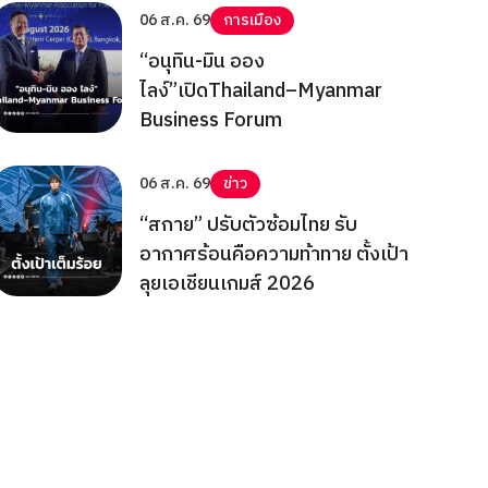
06 ส.ค. 69
การเมือง
“อนุทิน-มิน ออง
ไลง์”เปิดThailand–Myanmar
Business Forum
06 ส.ค. 69
ข่าว
“สกาย” ปรับตัวซ้อมไทย รับ
อากาศร้อนคือความท้าทาย ตั้งเป้า
ลุยเอเชียนเกมส์ 2026