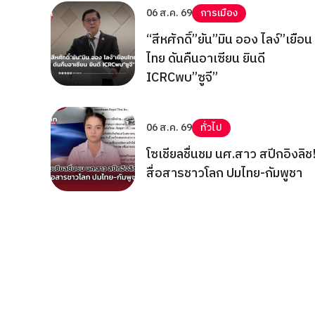
06 ส.ค. 69
การเมือง
“สีหศักดิ์”ยัน”มิน ออง ไลง์”เยือน
ไทย ดันคืนอาเซียน ยินดี
ICRCพบ”ซูจี”
06 ส.ค. 69
ทั่วไป
โซเชียลชื่นชม นศ.สาว สปีกอิงลิช
สื่อสารชาวโลก ปมไทย-กัมพูชา