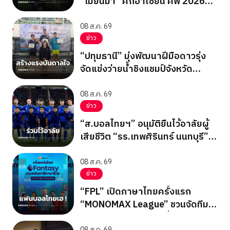
“เมียนมา” ศึกอาเซียน คัพ 2026
นัดสุดท้าย รอบแบ่งกลุ่ม
08 ส.ค. 69
ข่าว
“ปทุมธานี” มุ่งพัฒนาฝีมือดาวรุ่ง
จัดแข่งว่ายน้ำชิงแชมป์จังหวัด
ปทุมธานี 2569
08 ส.ค. 69
ข่าว
“ส.บอลไทยฯ” อนุมัติยืนไว้อาลัยผู้
เสียชีวิต “รร.เทพศิรินทร์ นนทบุรี”
ก่อนเกมอาเซียนคัพ
08 ส.ค. 69
ข่าว
“FPL” เปิดภาษาไทยครั้งแรก
“MONOMAX League” ชวนจัดทีม
ลุ้นรางวัลใหญ่ตลอดซีซั่น
08 ส.ค. 69