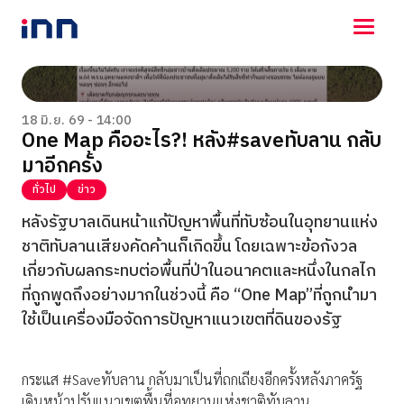
NEWS
ENTERTAINMENT
18 มิ.ย. 69 - 14:00
One Map คืออะไร?! หลัง#saveทับลาน กลับ
LIFESTYLE
มาอีกครั้ง
HOROSCOPE
LOTTERY
ทั่วไป
ข่าว
VIDEO
หลังรัฐบาลเดินหน้าแก้ปัญหาพื้นที่ทับซ้อนในอุทยานแห่ง
ร่วมด้วยช่วยกัน
ชาติทับลานเสียงคัดค้านก็เกิดขึ้น โดยเฉพาะข้อกังวล
เกี่ยวกับผลกระทบต่อพื้นที่ป่าในอนาคตและหนึ่งในกลไก
ที่ถูกพูดถึงอย่างมากในช่วงนี้ คือ “One Map”ที่ถูกนำมา
ใช้เป็นเครื่องมือจัดการปัญหาแนวเขตที่ดินของรัฐ
กระแส #Saveทับลาน กลับมาเป็นที่ถกเถียงอีกครั้งหลังภาครัฐ
เดินหน้าปรับแนวเขตพื้นที่อุทยานแห่งชาติทับลาน