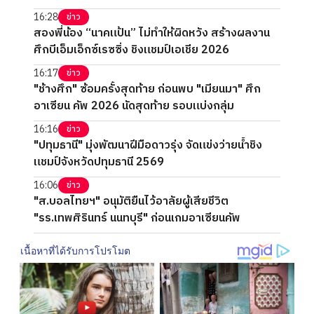
16:28
ข่าว
สองพี่น้อง “นาคแป้น” ไม่ทำให้ผิดหวัง สร้างผลงาน
ศึกบีเอ็มเอ็กซ์เรซซิ่ง ชิงแชมป์เอเชีย 2026
16:17
ข่าว
"ช้างศึก" ซ้อมครั้งสุดท้าย ก่อนพบ "เมียนมา" ศึก
อาเซียน คัพ 2026 นัดสุดท้าย รอบแบ่งกลุ่ม
16:16
ข่าว
"ปทุมธานี" มุ่งพัฒนาฝีมือดาวรุ่ง จัดแข่งว่ายน้ำชิง
แชมป์จังหวัดปทุมธานี 2569
16:06
ข่าว
"ส.บอลไทยฯ" อนุมัติยืนไว้อาลัยผู้เสียชีวิต
"รร.เทพศิรินทร์ นนทบุรี" ก่อนเกมอาเซียนคัพ