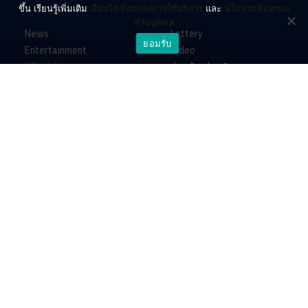
ขึ้น เรียนรู้เพิ่มเติม
เงื่อนไขข้อตกลงการใช้บริการ
และ
นโยบายคุ้มครอง
ส่วนบุคคล
News
Lottery
ยอมรับ
Entertainment
Video
Lifestyle
ร่วมด้วยช่วยกัน
Horoscope
About
Contact
PR by Dataxet