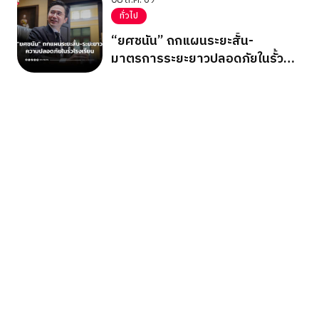
ทั่วไป
“ยศชนัน” ถกแผนระยะสั้น-
มาตรการระยะยาวปลอดภัยในรั้ว
โรงเรียน