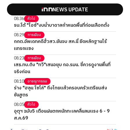
NEWS UPDATE
08:36
ทั่วไป
รบ.โต้ "ไอซ์"งบน้ำบาดาลกำหนดพื้นที่ก่อนเลือกตั้ง
08:29
การเมือง
กกต.อัพเดทคดีฮั้วสว.ยันจบ สค.นี้ ยึดหลักฐานไร้
แทรกแซง
08:23
การเมือง
เสธ.ทบ.ติง "ทวี"เสนอยุบ กอ.รมน. ชี้ควรดูงานพื้นที่
จริงก่อน
08:10
อาชญากรรม
ร่าง "ฮลุน โซโล่" ถึงไทยแล้วครอบครัวเตรียมส่ง
ชันสูตร
08:05
ทั่วไป
อุตุฯ ฉบับ5 เตือนฝนตกหนักทะเลคลื่นลมแรง 6 - 9
ส.ค.69