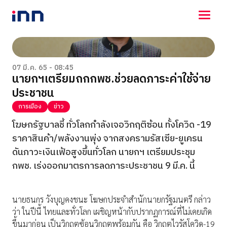
NEWS
ENTERTAINMENT
07 มี.ค. 65 - 08:45
นายกฯเตรียมถกกพช.ช่วยลดภาระค่าใช้จ่าย
LIFESTYLE
ประชาชน
HOROSCOPE
LOTTERY
การเมือง
ข่าว
VIDEO
โฆษกรัฐบาลชี้ ทั่วโลกกำลังเจอวิกฤติซ้อน ทั้งโควิด -19
ร่วมด้วยช่วยกัน
ราคาสินค้า/พลังงานพุ่ง จากสงครามรัสเซีย-ยูเครน
ดันภาวะเงินเฟ้อสูงขึ้นทั่วโลก นายกฯ เตรียมประชุม
กพช. เร่งออกมาตรการลดภาระประชาชน 9 มี.ค. นี้
นายธนกร วังบุญคงชนะ โฆษกประจำสำนักนายกรัฐมนตรี กล่าว
ว่า ในปีนี้ ไทยและทั่วโลก เผชิญหน้ากับปรากฏการณ์ที่ไม่เคยเกิด
ขึ้นมาก่อน เป็นวิกฤตซ้อนวิกฤตพร้อมกัน คือ วิกฤตไวรัสโควิด-19