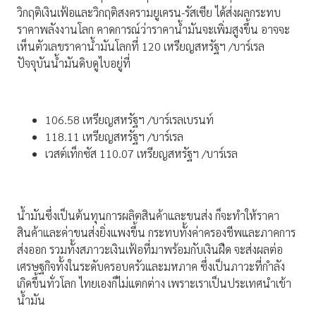
วิกฤติเงินเฟ้อและวิกฤติสงครามยูเครน-รัสเซีย ได้ส่งผลกระทบ
ราคาพลังงานโลก คาดการณ์ว่าราคาน้ำมันจะเพิ่มสูงขึ้น อาจจะ
เห็นตัวเลขราคาน้ำมันโลกที่ 120 เหรียญสหรัฐฯ /บาร์เรล
ปัจจุบันน้ำมันดิบดูไบอยู่ที่
106.58 เหรียญสหรัฐฯ /บาร์เรลเบรนท์
118.11 เหรียญสหรัฐฯ /บาร์เรล
เวสต์เท็กซัส 110.07 เหรียญสหรัฐฯ /บาร์เรล
น้ำมันซึ่งเป็นต้นทุนการผลิตสินค้าและขนส่ง ก็จะทำให้ราคา
สินค้าและค่าขนส่งยิ่งแพงขึ้น กระทบทั้งค่าครองชีพและภาคการ
ส่งออก รวมทั้งสภาวะเงินเฟ้อที่มาพร้อมกับเงินฝืด จะส่งผลต่อ
เศรษฐกิจทั้งในระดับครอบครัวและมหภาค ซึ่งเป็นภาวะที่กำลัง
เกิดขึ้นทั่วโลก ไทยเองก็ไม่แตกต่าง เพราะเราเป็นประเทศนำเข้า
น้ำมัน