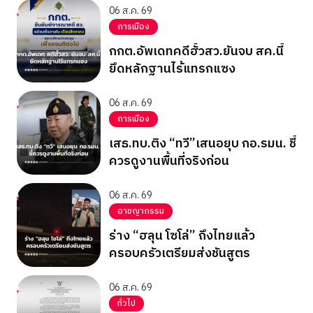
06 ส.ค. 69
การเมือง
กกต.อัพเดทคดีฮั้วสว.ยันจบ สค.นี้
ยึดหลักฐานไร้แทรกแซง
06 ส.ค. 69
การเมือง
เสธ.ทบ.ติง “ทวี”เสนอยุบ กอ.รมน. ชี้
ควรดูงานพื้นที่จริงก่อน
06 ส.ค. 69
อาชญากรรม
ร่าง “ฮลุน โซโล่” ถึงไทยแล้ว
ครอบครัวเตรียมส่งชันสูตร
06 ส.ค. 69
ทั่วไป