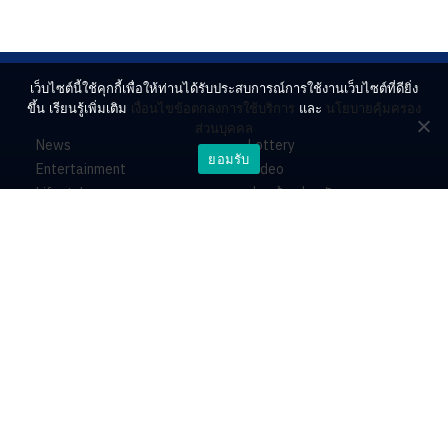
เว็บไซต์นี้ใช้คุกกี้เพื่อให้ท่านได้รับประสบการณ์การใช้งานเว็บไซต์ที่ดียิ่ง
ขึ้น เรียนรู้เพิ่มเติม
เงื่อนไขข้อตกลงการใช้บริการ
และ
นโยบายคุ้มครอง
ส่วนบุคคล
News
Lottery
ยอมรับ
Entertainment
Video
Lifestyle
ร่วมด้วยช่วยกัน
Horoscope
About
Contact
PR by Dataxet