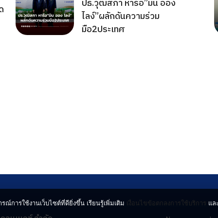
ปธ.วุฒิสภา หารือ”มิน ออง
ด
ไลง์”ผลักดันความร่วม
มือ2ประเทศ
รณ์การใช้งานเว็บไซต์ที่ดียิ่งขึ้น เรียนรู้เพิ่มเติม
เงื่อนไขข้อตกลงการใช้บริการ
แล