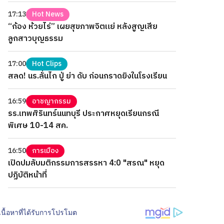
17:13
Hot News
“ก้อง ห้วยไร่” เผยสุขภาพจิตแย่ หลังสูญเสีย
ลูกสาวบุญธรรม
17:00
Hot Clips
สลด! นร.ลั่นไก ปู่ ย่า ดับ ก่อนกราดยิงในโรงเรียน
16:59
อาชญากรรม
รร.เทพศิรินทร์นนทบุรี ประกาศหยุดเรียนกรณี
พิเศษ 10-14 สค.
16:50
การเมือง
เปิดปมลับมติกรรมการสรรหา 4:0 "สรณ" หยุด
ปฏิบัติหน้าที่