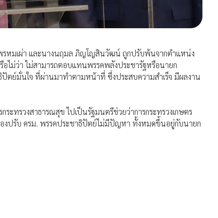
นัส พรหมเผ่า และนางนฤมล ภิญโญสินวัฒน์ ถูกปรับพ้นจากตำแหน่ง
บาลหรือไม่ว่า ไม่สามารถตอบแทนพรรคพลังประชารัฐหรือนายก
ิปัตย์มั่นใจ ที่ผ่านมาทำตามหน้าที่ ซึ่งประสบความสำเร็จ มีผลงาน
าการกระทรวงสาธารณสุข ไปเป็นรัฐมนตรีช่วยว่าการกระทรวงเกษตร
รื่องปรับ ครม. พรรคประชาธิปัตย์ไม่มีปัญหา ทั้งหมดขึ้นอยู่กับนายก