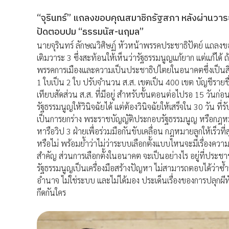
“จุรินทร์” แถลงขอบคุณสมาชิกรัฐสภา หลังผ่านวาระ
ปัดตอบปม “ธรรมนัส-นฤมล”
นายจุรินทร์ ลักษณวิศิษฏ์ หัวหน้าพรรคประชาธิปัตย์ แถลงข
เติมวาระ 3 ซึ่งสะท้อนให้เห็นว่ารัฐธรรมนูญแก้ยาก แต่แก้ได้
พรรคการเมืองและความเป็นประชาธิปไตยในอนาคตซึ่งเป็นสิ่งที
1 ใบเป็น 2 ใบ ปรับจำนวน ส.ส. เขตเป็น 400 เขต บัญชีรายช
เทียบสัดส่วน ส.ส. ที่มีอยู่ สำหรับขั้นตอนต่อไปรอ 15 วันก่
รัฐธรรมนูญให้วินิจฉัยได้ แต่ต้องวินิจฉัยให้เสร็จใน 30 วัน ที
เป็นการยกร่าง พระราชบัญญัติประกอบรัฐธรรมนูญ หรือกฎหม
หารือวิป 3 ฝ่ายเพื่อร่วมมือกันขับเคลื่อน กฎหมายลูกให้เร็วที
หรือไม่ พร้อมย้ำว่าไม่ว่าระบบเลือกตั้งแบบไหนจะมีเรื่องคว
สำคัญ ส่วนการเลือกตั้งในอนาคต จะเป็นอย่างไร อยู่ที่ประชา
รัฐธรรมนูญเป็นเครื่องมือสร้างปัญหา ไม่สามารถตอบได้ว่าซ้ำ
อำนาจ ไม่ใช่ระบบ และไม่ได้มอง ประเด็นเรื่องของการปลุกผีท
กีดกันใคร