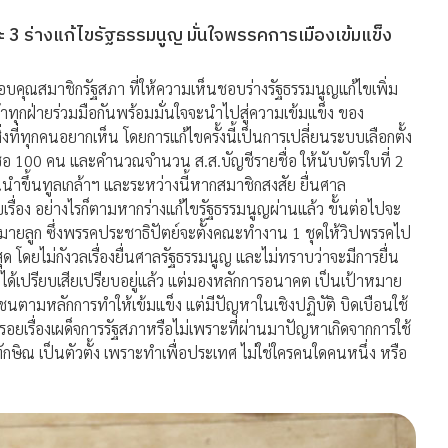
 3 ร่างแก้ไขรัฐธรรมนูญ มั่นใจพรรคการเมืองเข้มแข็ง
อบคุณสมาชิกรัฐสภา ที่ให้ความเห็นชอบร่างรัฐธรรมนูญแก้ไขเพิ่ม
 ถ้าทุกฝ่ายร่วมมือกันพร้อมมั่นใจจะนำไปสู่ความเข้มแข็ง ของ
่ทุกคนอยากเห็น โดยการแก้ไขครั้งนี้เป็นการเปลี่ยนระบบเลือกตั้ง
ื่อ 100 คน และคำนวณจำนวน ส.ส.บัญชีรายชื่อ ให้นับบัตรใบที่ 2
อนนำขึ้นทูลเกล้าฯ และระหว่างนี้หากสมาชิกสงสัย ยื่นศาล
่รับเรื่อง อย่างไรก็ตามหากร่างแก้ไขรัฐธรรมนูญผ่านแล้ว ขั้นต่อไปจะ
ายลูก ซึ่งพรรคประชาธิปัตย์จะตั้งคณะทำงาน 1 ชุดให้วิปพรรคไป
่สุด โดยไม่กังวลเรื่องยื่นศาลรัฐธรรมนูญ และไม่ทราบว่าจะมีการยื่น
ามได้เปรียบเสียเปรียบอยู่แล้ว แต่มองหลักการอนาคต เป็นเป้าหมาย
ชนตามหลักการทำให้เข้มแข็ง แต่มีปัญหาในเชิงปฏิบัติ บิดเบือนใช้
รอยเรื่องเผด็จการรัฐสภาหรือไม่เพราะที่ผ่านมาปัญหาเกิดจากการใช้
ักษิณ เป็นตัวตั้ง เพราะทำเพื่อประเทศ ไม่ใช่ใครคนใดคนหนึ่ง หรือ