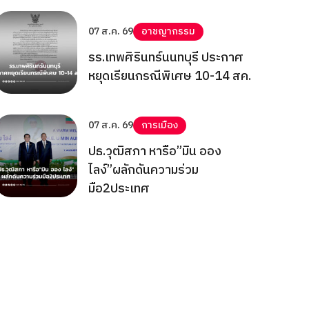
07 ส.ค. 69
อาชญากรรม
รร.เทพศิรินทร์นนทบุรี ประกาศ
หยุดเรียนกรณีพิเศษ 10-14 สค.
07 ส.ค. 69
การเมือง
ปธ.วุฒิสภา หารือ”มิน ออง
ไลง์”ผลักดันความร่วม
มือ2ประเทศ