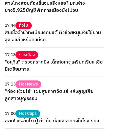
สางโกงสอบท้องถิ่นจบจริงหรอ? มท.ล้าง
บาง5,925บัญชี ศึกการเมืองยังไม่จบ
17:44
ทั่วไป
สินเชื่อจำนำทะเบียนรถยนต์ ตัวช่วยหมุนเงินใช้ยาม
ฉุกเฉินสำหรับคนมีรถ
17:13
การเมือง
"อนุทิน" ตรวจกราดยิง เด็กก่อเหตุเครียดเรียน เชื่อ
มีเตรียมการ
17:13
Hot News
“ก้อง ห้วยไร่” เผยสุขภาพจิตแย่ หลังสูญเสีย
ลูกสาวบุญธรรม
17:00
Hot Clips
สลด! นร.ลั่นไก ปู่ ย่า ดับ ก่อนกราดยิงในโรงเรียน