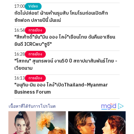
17:00
Video
กัดไม่ปล่อย! ฝ่ายค้านรุมสับ โหมโรมก่อนเปิดศึก
ซักฟอก ปลายปีนี้ มันแน่
16:54
การเมือง
"สีหศักดิ์"ยัน"มิน ออง ไลง์"เยือนไทย ดันคืนอาเซียน
ยินดี ICRCพบ"ซูจี"
16:28
การเมือง
"โสภณ" สุนทรพจน์ งาน50 ปี สถาปนาสัมพันธ์ไทย -
เวียดนาม
16:13
การเมือง
"อนุทิน-มิน ออง ไลง์"เปิดThailand–Myanmar
Business Forum