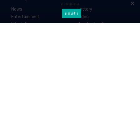
ส่วนบุคคล
News
Lottery
ยอมรับ
Entertainment
Video
Lifestyle
ร่วมด้วยช่วยกัน
Horoscope
About
Contact
PR by Dataxet