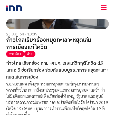
NEWS
ENTERTAINMENT
25 มิ.ย. 64 - 10:39
ก้าวไกลเรียกร้องหยุดทะเลาะหยุดเล่น
LIFESTYLE
การเมืองแก้โควิด
HOROSCOPE
LOTTERY
การเมือง
ข่าว
VIDEO
ก้าวไกล เรียกร้อง กทม.-ศบค. เร่งแก้วิกฤติโควิด-19
ร่วมด้วยช่วยกัน
เสนอ 5 ข้อเรียกร้อง ร่วมกันแบบบูรณาการ หยุดทะเลาะ
หยุดเล่นการเมือง
ร.อ.ท.ธนเดช เพ็งสุข กรรมการยุทธศาสตร์กรุงเทพมหานคร
พรรคก้าวไกล กล่าวถึงผลประชุมคณะกรรมการยุทธศาสตร์ฯ ว่า
ได้มีมติออกแถลงการณ์เพื่อเรียกร้องให้ กทม. รัฐบาล และ ศูนย์
บริหารสถานการณ์แพร่ระบาดของโรคติดเชื้อไวรัส โคโรนา 2019
(โควิด-19) (ศบค.) บูรณาการทำงานเพื่อแก้ไขวิกฤตโควิด-19 ที่
กำลังรุนแรงขึ้น