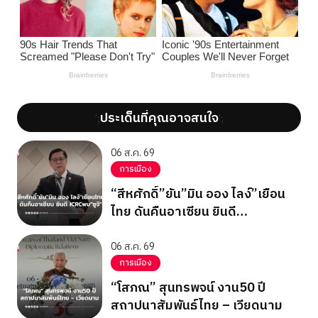
ประเด็นที่คุณอาจสนใจ
';
';
06 ส.ค. 69
การเมือง
“สีหศักดิ์”ยัน”มิน ออง ไลง์”เยือน
ไทย ดันคืนอาเซียน ยินดี
ICRCพบ”ซูจี”
06 ส.ค. 69
การเมือง
“โสภณ” สุนทรพจน์ งาน50 ปี
สถาปนาสัมพันธ์ไทย – เวียดนาม