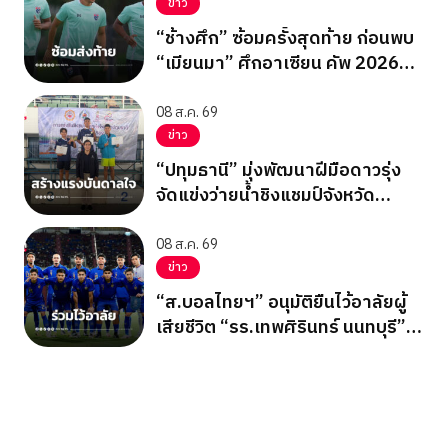
ข่าว
“ช้างศึก” ซ้อมครั้งสุดท้าย ก่อนพบ
“เมียนมา” ศึกอาเซียน คัพ 2026
นัดสุดท้าย รอบแบ่งกลุ่ม
08 ส.ค. 69
ข่าว
“ปทุมธานี” มุ่งพัฒนาฝีมือดาวรุ่ง
จัดแข่งว่ายน้ำชิงแชมป์จังหวัด
ปทุมธานี 2569
08 ส.ค. 69
ข่าว
“ส.บอลไทยฯ” อนุมัติยืนไว้อาลัยผู้
เสียชีวิต “รร.เทพศิรินทร์ นนทบุรี”
ก่อนเกมอาเซียนคัพ