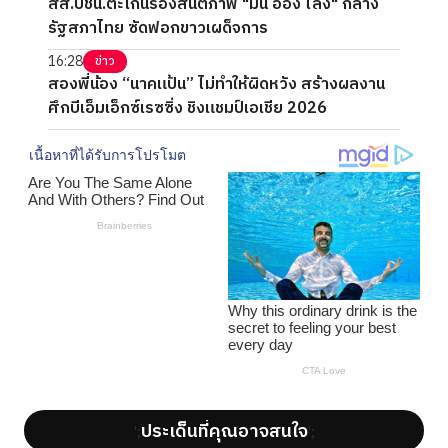
สส.ปชน.ตะโกนร้องสันติภาพ "มิน ออง ไลง์" กลาง
รัฐสภาไทย ซัดฟอกขาวเผด็จการ
16:28
ข่าว
สองพี่น้อง “นาคแป้น” ไม่ทำให้ผิดหวัง สร้างผลงาน
ศึกบีเอ็มเอ็กซ์เรซซิ่ง ชิงแชมป์เอเชีย 2026
ประเด็นที่คุณอาจสนใจ
';
';