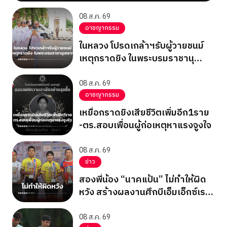
08 ส.ค. 69
อาชญากรรม
ในหลวง โปรดเกล้าฯรับผู้วายชนม์
เหตุกราดยิง ในพระบรมราชานุ
เคราะห์
08 ส.ค. 69
อาชญากรรม
เหยื่อกราดยิงเสียชีวิตเพิ่มอีก1ราย
-ตร.สอบเพื่อนผู้ก่อเหตุหาแรงจูงใจ
08 ส.ค. 69
ข่าว
สองพี่น้อง “นาคแป้น” ไม่ทำให้ผิด
หวัง สร้างผลงานศึกบีเอ็มเอ็กซ์เรซ
ซิ่ง ชิงแชมป์เอเชีย 2026
08 ส.ค. 69