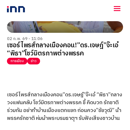
NEWS
ENTERTAINMENT
02 ก.พ. 69 - 11:06
เซอร์ไพรส์กลางเมืองคอน!”ดร.เจษฎ์”จ๊ะเอ๋
LIFESTYLE
“พิธา”โชว์มิตรภาพต่างพรรค
HOROSCOPE
LOTTERY
การเมือง
ข่าว
VIDEO
ร่วมด้วยช่วยกัน
เซอร์ไพรส์กลางเมืองคอน”ดร.เจษฎ์”จ๊ะเอ๋ “พิธา”กลาง
วงแฟนคลับ โชว์มิตรภาพต่างพรรค ชี้ คิดบวก รักชาติ
ร่วมกัน อย่าทำบ้านเมืองแตกแยก ก่อนควง”ชัยวุฒิ” นำ
พรรครักชาติ ห่มผ้าพระบรมธาตุฯ รับฟังเสียงชาวบ้าน