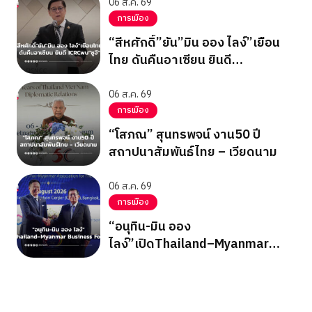
06 ส.ค. 69
การเมือง
“สีหศักดิ์”ยัน”มิน ออง ไลง์”เยือน
ไทย ดันคืนอาเซียน ยินดี
ICRCพบ”ซูจี”
06 ส.ค. 69
การเมือง
“โสภณ” สุนทรพจน์ งาน50 ปี
สถาปนาสัมพันธ์ไทย – เวียดนาม
06 ส.ค. 69
การเมือง
“อนุทิน-มิน ออง
ไลง์”เปิดThailand–Myanmar
Business Forum