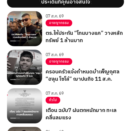
ประเด็นที่คุณอาจสนใจ
';
';
07 ส.ค. 69
อาชญากรรม
ตร.ให้ประกัน “โทนบางแค” วางหลัก
ทรัพย์ 1 ล้านบาท
07 ส.ค. 69
อาชญากรรม
ครอบครัวแจ้งกำหนดบำเพ็ญกุศล
“ฮลุน โซโล่” ฌาปนกิจ 11 ส.ค.
07 ส.ค. 69
ทั่วไป
เตือน ฉบับ7 ฝนตกหนักมาก ทะเล
คลื่นลมแรง