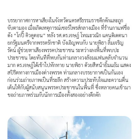
บรรยากาศการหาเสียงในจังหวัดนครศรีธรรมราชคึกคักและถูก
จับตามอง เมื่อเกิดเหตุการณ์เซอร์ไพรส์กลางเมือง ที่ร้านกาแฟชื่อ
ดัง “โกปี๊ คิวคูตอน” หลัง รศ.ดร.เจษฎ์ โทณะวณิก แคนดิเดตนา
ยกรัฐมนตรีจากพรรครักชาติ บังเอิญพบกับ นายพิธา ลิ้มเจริญ
รัตน์ ผู้ช่วยหาเสียงพรรคประชาชน ระหว่างลงพื้นที่พบปะ
ประชาชน โดยทันทีที่พบกันท่ามกลางวงล้อมแฟนคลับจำนวน
มาก ดร.เจษฎ์ได้เข้าไปทักทาย นายพิธา ด้วยสีหน้ายิ้มแย้ม แสดง
สปิริตทางการเมืองต่างพรรค ท่ามกลางบรรยากาศเป็นกันเอง
ก่อนร่วมถ่ายภาพเป็นที่ระลึก สร้างความประทับใจและความตื่น
เต้นให้กับผู้สนับสนุนพรรคประชาชนในพื้นที่ ซึ่งหลายคนเข้ามา
ขอถ่ายภาพร่วมกับนักการเมืองทั้งสองอย่างคึกคัก