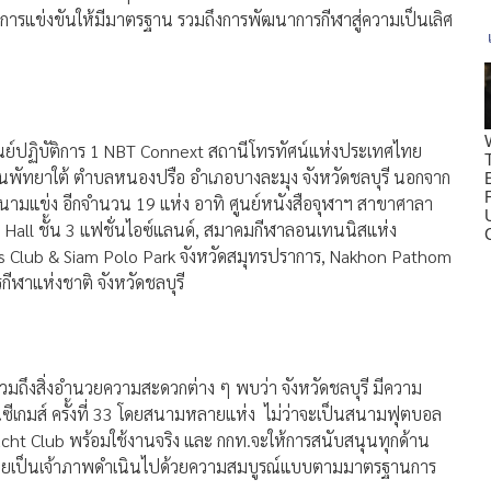
ารแข่งขันให้มีมาตรฐาน รวมถึงการพัฒนาการกีฬาสู่ความเป็นเลิศ
ศูนย์ปฏิบัติการ 1 NBT Connext สถานีโทรทัศน์แห่งประเทศไทย
นนพัทยาใต้ ตำบลหนองปรือ อำเภอบางละมุง จังหวัดชลบุรี นอกจาก
ำสนามแข่ง อีกจำนวน 19 แห่ง อาทิ ศูนย์หนังสือจุฬาฯ สาขาศาลา
nd Hall ชั้น 3 แฟชั่นไอซ์แลนด์, สมาคมกีฬาลอนเทนนิสแห่ง
s Club & Siam Polo Park จังหวัดสมุทรปราการ, Nakhon Pathom
ฬาแห่งชาติ จังหวัดชลบุรี
มถึงสิ่งอำนวยความสะดวกต่าง ๆ พบว่า จังหวัดชลบุรี มีความ
ซีเกมส์ ครั้งที่ 33 โดยสนามหลายแห่ง ไม่ว่าจะเป็นสนามฟุตบอล
acht Club พร้อมใช้งานจริง และ กกท.จะให้การสนับสนุนทุกด้าน
ประเทศไทยเป็นเจ้าภาพดำเนินไปด้วยความสมบูรณ์แบบตามมาตรฐานการ