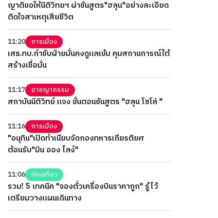
ญาติขอให้นิติวิทยฯ ผ่าชันสูตร"ฮลุน"อย่างละเอียด
ติดใจสาเหตุเสียชีวิต
11:20
การเมือง
เสธ.ทบ.กำชับฝ่ายมั่นคงดูแลเข้ม คุมสถานการณ์ใต้
สร้างเชื่อมั่น
11:17
อาชญากรรม
สถาบันนิติวิทย์ แจง ขั้นตอนชันสูตร "ฮลุน โซโล่ "
11:16
การเมือง
"อนุทิน"เปิดทำเนียบจัดกองทหารเกียรติยศ
ต้อนรับ"มิน ออง ไลง์"
11:06
ท่องเที่ยว
รวม! 5 เทคนิค "จองตั๋วเครื่องบินราคาถูก" รู้ไว้
เตรียมวางแผนเดินทาง