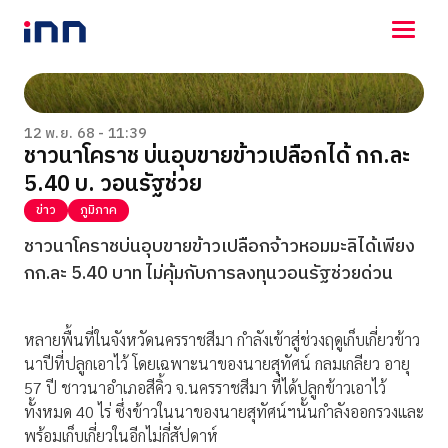
NEWS
ENTERTAINMENT
12 พ.ย. 68 - 11:39
ชาวนาโคราช บ่นอุบขายข้าวเปลือกได้ กก.ละ
LIFESTYLE
5.40 บ. วอนรัฐช่วย
HOROSCOPE
LOTTERY
ข่าว
ภูมิภาค
VIDEO
ชาวนาโคราชบ่นอุบขายข้าวเปลือกจ้าวหอมมะลิได้เพียง
ร่วมด้วยช่วยกัน
กก.ละ 5.40 บาท ไม่คุ้มกับการลงทุนวอนรัฐช่วยด่วน
หลายพื้นที่ในจังหวัดนครราชสีมา กำลังเข้าสู่ช่วงฤดูเก็บเกี่ยวข้าว
นาปีที่ปลูกเอาไว้ โดยเฉพาะนาของนายสุทัศน์ กลมเกลียว อายุ
57 ปี ชาวนาอำเภอสีคิ้ว จ.นครราชสีมา ที่ได้ปลูกข้าวเอาไว้
ทั้งหมด 40 ไร่ ซึ่งข้าวในนาของนายสุทัศน์ฯนั้นกำลังออกรวงและ
พร้อมเก็บเกี่ยวในอีกไม่กี่สัปดาห์