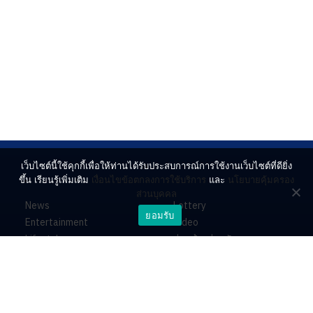
เว็บไซต์นี้ใช้คุกกี้เพื่อให้ท่านได้รับประสบการณ์การใช้งานเว็บไซต์ที่ดียิ่ง
ขึ้น เรียนรู้เพิ่มเติม
เงื่อนไขข้อตกลงการใช้บริการ
และ
นโยบายคุ้มครอง
ส่วนบุคคล
News
Lottery
ยอมรับ
Entertainment
Video
Lifestyle
ร่วมด้วยช่วยกัน
Horoscope
About