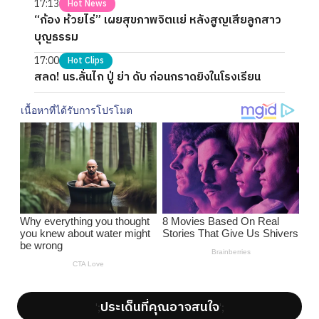
17:13
Hot News
“ก้อง ห้วยไร่” เผยสุขภาพจิตแย่ หลังสูญเสียลูกสาว
บุญธรรม
17:00
Hot Clips
สลด! นร.ลั่นไก ปู่ ย่า ดับ ก่อนกราดยิงในโรงเรียน
ประเด็นที่คุณอาจสนใจ
';
';