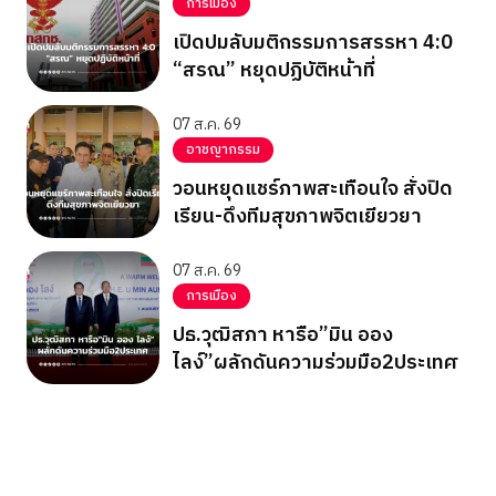
การเมือง
เปิดปมลับมติกรรมการสรรหา 4:0
“สรณ” หยุดปฏิบัติหน้าที่
07 ส.ค. 69
อาชญากรรม
วอนหยุดแชร์ภาพสะเทือนใจ สั่งปิด
เรียน-ดึงทีมสุขภาพจิตเยียวยา
07 ส.ค. 69
การเมือง
ปธ.วุฒิสภา หารือ”มิน ออง
ไลง์”ผลักดันความร่วมมือ2ประเทศ