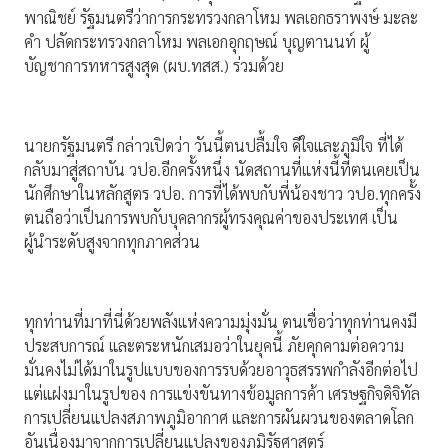
พาณิชย์ รัฐมนตรีว่าการกระทรวงกลาโหม พลเอกธราพงษ์ มะละ
คำ ปลัดกระทรวงกลาโหม พลเอกอุกฤษณ์ บุญตานนท์ ผู้
บัญชาการทหารสูงสุด (ผบ.ทสส.) ร่วมด้วย
นายกรัฐมนตรี กล่าวเปิดว่า วันนี้ตนปลื้มใจ ดีใจและภูมิใจ ที่ได้
กลับมาสู่สถาบัน วปอ.อีกครั้งหนึ่ง นัดสถานที่แห่งนี้ที่ตนเคยเป็น
นักศึกษาในหลักสูตร วปอ. การที่ได้พบกับพี่น้องชาว วปอ.ทุกครั้ง
ตนถือว่าเป็นการพบกับบุคลากรผู้ทรงคุณค่าของประเทศ เป็น
ผู้นำระดับสูงจากทุกภาคส่วน
ทุกท่านที่มาที่นี่ด้วยพลังแห่งความมุ่งมั่น ตนเชื่อว่าทุกท่านคงมี
ประสบการณ์ และตระหนักเสมอว่าในยุคนี้ ภัยคุกคามต่อความ
มั่นคงไม่ได้มาในรูปแบบของการรบด้วยอาวุธสรรพกำลังอีกต่อไป
แต่แฝงมาในรูปของ การแข่งขันทางข้อมูลการค้า เศรษฐกิจดิจิทัล
การเปลี่ยนแปลงสภาพภูมิอากาศ และการผันผวนของตลาดโลก
อันเนื่องมาจากการเปลี่ยนแปลงของภูมิรัฐศาสตร์