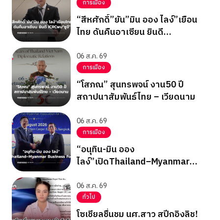
การเมือง
“สีหศักดิ์”ยัน”มิน ออง ไลง์”เยือน
ไทย ดันคืนอาเซียน ยินดี
ICRCพบ”ซูจี”
06 ส.ค. 69
การเมือง
“โสภณ” สุนทรพจน์ งาน50 ปี
สถาปนาสัมพันธ์ไทย – เวียดนาม
06 ส.ค. 69
การเมือง
“อนุทิน-มิน ออง
ไลง์”เปิดThailand–Myanmar
Business Forum
06 ส.ค. 69
ทั่วไป
โซเชียลชื่นชม นศ.สาว สปีกอิงลิช!