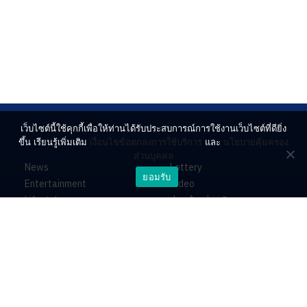
เว็บไซต์นี้ใช้คุกกี้เพื่อให้ท่านได้รับประสบการณ์การใช้งานเว็บไซต์ที่ดียิ่ง
ขึ้น เรียนรู้เพิ่มเติม
เงื่อนไขข้อตกลงการใช้บริการ
และ
นโยบายคุ้มครอง
ส่วนบุคคล
News
Lottery
ยอมรับ
Entertainment
Video
Lifestyle
ร่วมด้วยช่วยกัน
Horoscope
About
Contact
PR by Dataxet