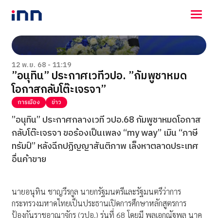
NEWS
ENTERTAINMENT
12 พ.ย. 68 - 11:19
”อนุทิน” ประกาศเวทีวปอ. ”กัมพูชาหมด
LIFESTYLE
โอกาสกลับโต๊ะเจรจา”
HOROSCOPE
LOTTERY
การเมือง
ข่าว
VIDEO
”อนุทิน” ประกาศกลางเวที วปอ.68 กัมพูชาหมดโอกาส
ร่วมด้วยช่วยกัน
กลับโต๊ะเจรจา ขอร้องเป็นเพลง “my way” เมิน “ภาษี
ทรัมป์” หลังฉีกปฏิญญาสันติภาพ เล็งหาตลาดประเทศ
อื่นค้าขาย
นายอนุทิน ชาญวีรกูล นายกรัฐมนตรีและรัฐมนตรีว่าการ
กระทรวงมหาดไทยเป็นประธานเปิดการศึกษาหลักสูตรการ
ป้องกันราชอาณาจักร (วปอ.) รุ่นที่ 68 โดยมี พลเอกณัฐพล นาค