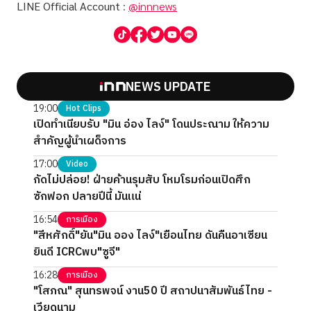
LINE Official Account
:
@innnews
NEWS UPDATE
19:00
Hot Clips
เปิดทำเนียบรับ "มิน อ่อง ไลง์" โดนประณาม ให้ความ
สำคัญผู้นำเผด็จการ
17:00
Video
กัดไม่ปล่อย! ฝ่ายค้านรุมสับ โหมโรมก่อนเปิดศึก
ซักฟอก ปลายปีนี้ มันแน่
16:54
การเมือง
"สีหศักดิ์"ยัน"มิน ออง ไลง์"เยือนไทย ดันคืนอาเซียน
ยินดี ICRCพบ"ซูจี"
16:28
การเมือง
"โสภณ" สุนทรพจน์ งาน50 ปี สถาปนาสัมพันธ์ไทย -
เวียดนาม