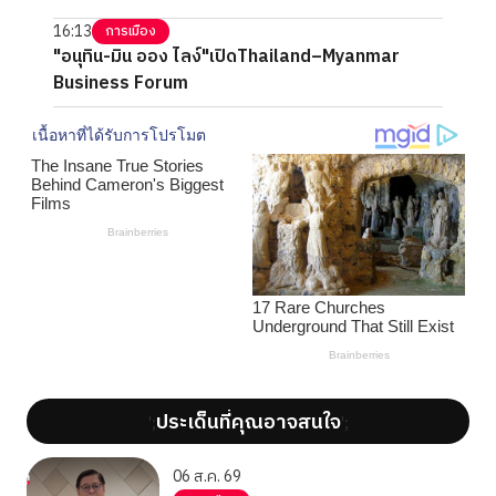
16:13
การเมือง
"อนุทิน-มิน ออง ไลง์"เปิดThailand–Myanmar
Business Forum
ประเด็นที่คุณอาจสนใจ
';
';
06 ส.ค. 69