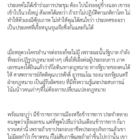
ประเทศไม่ได้เข้าร่วมการประชุม ต้อง ไปนั่งรออยู่ข้างนอก เขารอ
เข้าไปในวงใหญ่ สังเกตได้เลยว่า ถ้าเราไม่ปฏิบัติตามกติกาโลก ไม่
ทำให้ตัวเองมีศักยภาพ ไม่ทำให้คุณได้สนใจว่า ประเทศของเรา
เป็นประเทศที่เกื้อหนุนจุนเจือซึ่งกันและกันได้
เมื่อหลุดวงโคจรอำนาจต่อรองก็จะไม่มี เพราะฉะนั้นรัฐบาล กำลัง
ที่จะเร่งปฏิรูปกฎหมายต่างๆ เพื่อให้เอื้อต่อผู้ประกอบการ ภาค
เอกชนคงได้ยินแล้วว่ากิโยตินทางกฎหมาย ทางรัฐบาลของตนได้
ให้ ศาสตราจารย์กิตติคุณบวรศักดิ์ อุวรรณโณ รองนายกรัฐมนตรี
ฝ่ายกฎหมาย เป็นผู้รับผิดชอบ ที่มีทั้งความรู้และประสบการณ์
โน้มน้าวคนเก่าๆที่ไม่ต้องการเปลี่ยนแปลงกฎหมาย
พร้อมระบุว่า มีข้าราชการการเมืองหรือข้าราชการ ประจำหลาย
คนพูดว่าเอื้อเอกชน แต่ที่พูดไปลืมว่าเงินเดือนข้าราชการ ก็มา
จากเหล่านี้ เพราะถ้าเขาประกอบอาชีพประกอบกิจการแล้วเขา
ไม่มีผลกำไร ก็ขาดทุน ก็ไม่เสียภาษีและถ้าเก๋าขึ้นไปกว่านั้น เขา