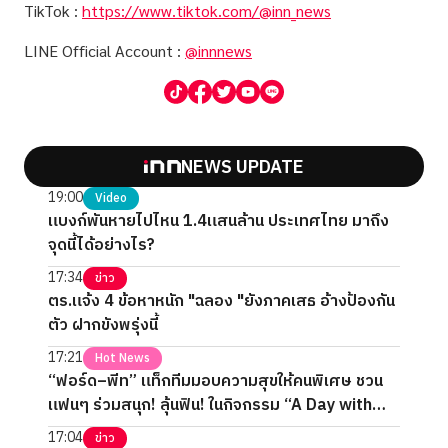
TikTok :
https://www.tiktok.com/@inn_news
LINE Official Account :
@innnews
NEWS UPDATE
19:00
Video
แบงก์พันหายไปไหน 1.4แสนล้าน ประเทศไทย มาถึง
จุดนี้ได้อย่างไร?
17:34
ข่าว
ตร.แจ้ง 4 ข้อหาหนัก "ฉลอง "ยังภาคเสธ อ้างป้องกัน
ตัว ฝากขังพรุ่งนี้
17:21
Hot News
“ฟอร์ด–พีท” แท็กทีมมอบความสุขให้คนพิเศษ ชวน
แฟนๆ ร่วมสนุก! ลุ้นฟิน! ในกิจกรรม “A Day with
FORTPEAT Exclusive Fan Meet”
17:04
ข่าว