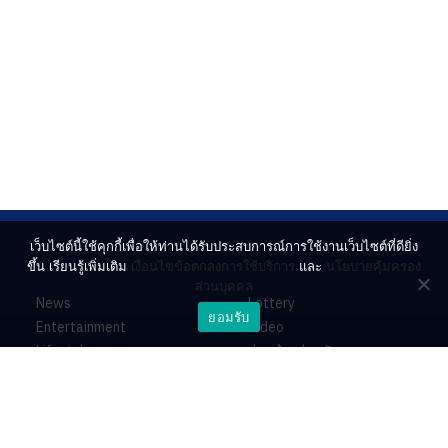
เว็บไซต์นี้ใช้คุกกี้เพื่อให้ท่านได้รับประสบการณ์การใช้งานเว็บไซต์ที่ดียิ่ง
ขึ้น เรียนรู้เพิ่มเติม
เงื่อนไขข้อตกลงการใช้บริการ
และ
นโยบายคุ้มครอง
ส่วนบุคคล
News
Lottery
ยอมรับ
Entertainment
Video
Lifestyle
ร่วมด้วยช่วยกัน
Horoscope
About