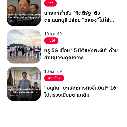
ข่าว
นายกฯกำชับ “กิตติ์รัฐ”ติง
ตร.นนทบุรี ปล่อย “ฉลอง”ไม่ใส่
กุญแจมือ
10 ส.ค. 69
ทั่วไป
ทรู 5G เชื่อม “5 มิติแห่งพะงัน” ด้วย
สัญญาณคุณภาพ
10 ส.ค. 69
การเมือง
“อนุทิน” ยกเลิกภารกิจขึ้นบิน F-16-
ไปตรวจเยี่ยมตามเดิม