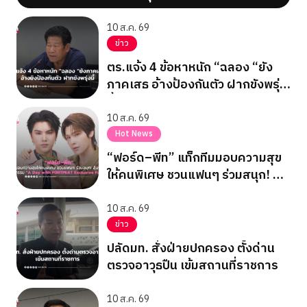
10 ส.ค. 69
ข่าว
ตร.แจ้ง 4 ข้อหาหนัก “ฉลอง “ยัง
ภาคเสธ อ้างป้องกันตัว ฝากขังพรุ่ง
นี้
10 ส.ค. 69
Hot News
“ฟอร์ด–พีท” แท็กทีมมอบความสุข
ให้คนพิเศษ ชวนแฟนๆ ร่วมสนุก! ลุ้น
ฟิน! ในกิจกรรม “A Day with
FORTPEAT Exclusive Fan Meet”
10 ส.ค. 69
ข่าว
ปลัดมท. สั่งฝ่ายปกครอง ตั้งด่าน
ตรวจอาวุธปืน เข้มสถานที่ราชการ
10 ส.ค. 69