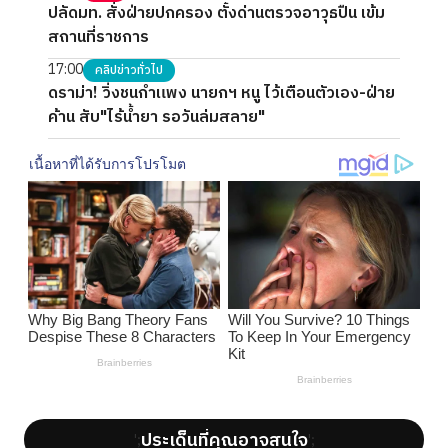
ปลัดมท. สั่งฝ่ายปกครอง ตั้งด่านตรวจอาวุธปืน เข้ม
สถานที่ราชการ
17:00
คลิปข่าวทั่วไป
ดราม่า! วิ่งชนกำแพง นายกฯ หนู ไว้เตือนตัวเอง-ฝ่าย
ค้าน สับ"ไร้น้ำยา รอวันล่มสลาย"
ประเด็นที่คุณอาจสนใจ
';
';