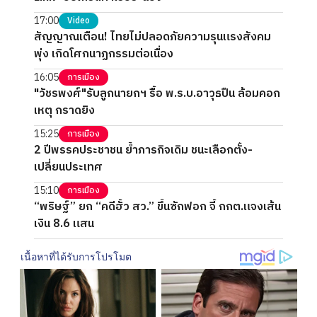
17:00
Video
สัญญาณเตือน! ไทยไม่ปลอดภัยความรุนแรงสังคม
พุ่ง เกิดโศกนาฏกรรมต่อเนื่อง
16:05
การเมือง
"วัชรพงศ์"รับลูกนายกฯ รื้อ พ.ร.บ.อาวุธปืน ล้อมคอก
เหตุ กราดยิง
15:25
การเมือง
2 ปีพรรคประชาชน ย้ำภารกิจเดิม ชนะเลือกตั้ง-
เปลี่ยนประเทศ
15:10
การเมือง
“พริษฐ์” ยก “คดีฮั้ว สว.” ขึ้นซักฟอก จี้ กกต.แจงเส้น
เงิน 8.6 แสน