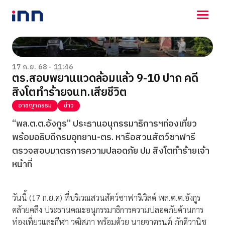
NEWS
ENTERTAINMENT
17 ก.ย. 68 - 11:46
ตร.สอบพยานแวดล้อมแล้ว 9-10 ปาก คดี
LIFESTYLE
สิงโตทำร้ายจนท.เสียชีวิต
HOROSCOPE
LOTTERY
อาชญากรรม
ข่าว
VIDEO
“พล.ต.ต.อังกูร” ประธานอนุกรรมาธิการฯท่องเที่ยว
ร่วมด้วยช่วยกัน
พร้อมอธิบดีกรมอุทยาน-ตร. หารือสวนสัตว์ซาฟารี
ตรวจสอบมาตรการความปลอดภัย ปม สิงโตทำร้ายเจ้า
หน้าที่
วันนี้ (17 ก.ย.ค) ที่บริเวณสวนสัตว์ซาฟารีเวิลด์ พล.ต.ต.อังกูร
คล้ายคลึง ประธานคณะอนุกรรมาธิการความปลอดภัยด้านการ
ท่องเที่ยวและกีฬา วุฒิสภา พร้อมด้วย นายจาตุรนต์ ภักดีวานิช