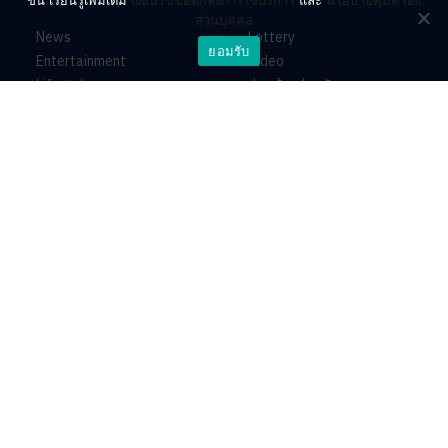
ขึ้น เรียนรู้เพิ่มเติม
เงื่อนไขข้อตกลงการใช้บริการ
และ
นโยบายคุ้มครอง
ส่วนบุคคล
News
Lottery
ยอมรับ
Entertainment
Video
Lifestyle
ร่วมด้วยช่วยกัน
Horoscope
About
Contact
PR by Dataxet