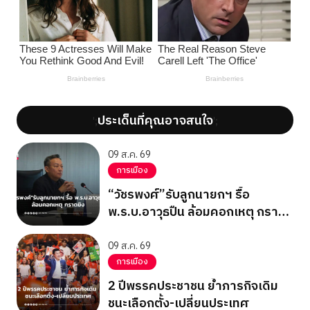
ประเด็นที่คุณอาจสนใจ
';
';
09 ส.ค. 69
การเมือง
“วัชรพงศ์”รับลูกนายกฯ รื้อ
พ.ร.บ.อาวุธปืน ล้อมคอกเหตุ กราด
ยิง
09 ส.ค. 69
การเมือง
2 ปีพรรคประชาชน ย้ำภารกิจเดิม
ชนะเลือกตั้ง-เปลี่ยนประเทศ