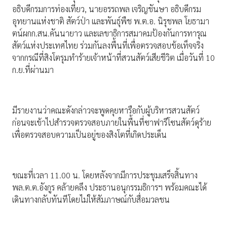
อธิบดีกรมการท่องเที่ยว, นายอรรถพล เจริญชันษา อธิบดีกรม
อุทยานแห่งชาติ สัตว์ป่า และพันธุ์พืช พ.ต.อ. นิรุชพล โยธามา
ตน์ผกก.สน.คันนายาว และเลขาธิการสมาคมป้องกันการทารุณ
สัตว์แห่งประเทศไทย ร่วมกันลงพื้นที่เพื่อตรวจสอบข้อเท็จจริง
จากกรณีที่สิงโตรุมทำร้ายเจ้าหน้าที่สวนสัตว์เสียชีวิต เมื่อวันที่ 10
ก.ย.ที่ผ่านมา
มีรายงานว่าคณะดังกล่าวจะพูดคุยหารือกับผู้บริหารสวนสัตว์
ก่อนจะเข้าไปสำรวจตรวจสอบภายในพื้นที่ซาฟารีโซนสัตว์ดุร้าย
เพื่อตรวจสอบความเป็นอยู่ของสิงโตที่เกิดประเด็น
ขณะที่เวลา 11.00 น. โดยหลังจากมีการประชุมเสร็จสิ้นทาง
พล.ต.ต.อังกูร คล้ายคลึง ประธานอนุกรรมธิการฯ พร้อมคณะได้
เดินทางกลับทันทีโดยไม่ให้สัมภาษณ์กับสื่อมวลชน