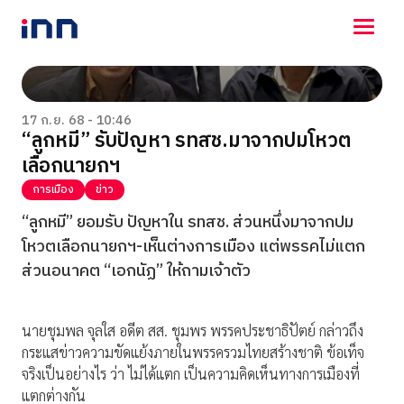
NEWS
ENTERTAINMENT
17 ก.ย. 68 - 10:46
“ลูกหมี” รับปัญหา รทสช.มาจากปมโหวต
LIFESTYLE
เลือกนายกฯ
HOROSCOPE
LOTTERY
การเมือง
ข่าว
VIDEO
“ลูกหมี” ยอมรับ ปัญหาใน รทสช. ส่วนหนึ่งมาจากปม
ร่วมด้วยช่วยกัน
โหวตเลือกนายกฯ-เห็นต่างการเมือง แต่พรรคไม่แตก
ส่วนอนาคต “เอกนัฏ” ให้ถามเจ้าตัว
นายชุมพล จุลใส อดีต สส. ชุมพร พรรคประชาธิปัตย์ กล่าวถึง
กระแสข่าวความขัดแย้งภายในพรรครวมไทยสร้างชาติ ข้อเท็จ
จริงเป็นอย่างไร ว่า ไม่ได้แตก เป็นความคิดเห็นทางการเมืองที่
แตกต่างกัน