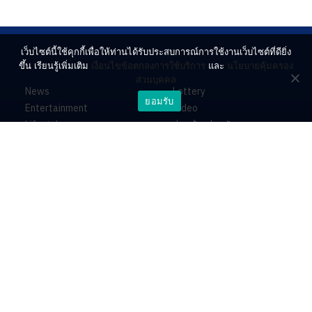
เว็บไซต์นี้ใช้คุกกี้เพื่อให้ท่านได้รับประสบการณ์การใช้งานเว็บไซต์ที่ดียิ่ง
ขึ้น เรียนรู้เพิ่มเติม
เงื่อนไขข้อตกลงการใช้บริการ
และ
นโยบายคุ้มครอง
ส่วนบุคคล
News
Lottery
ยอมรับ
Entertainment
Video
Lifestyle
ร่วมด้วยช่วยกัน
Horoscope
About
Contact
PR by Dataxet