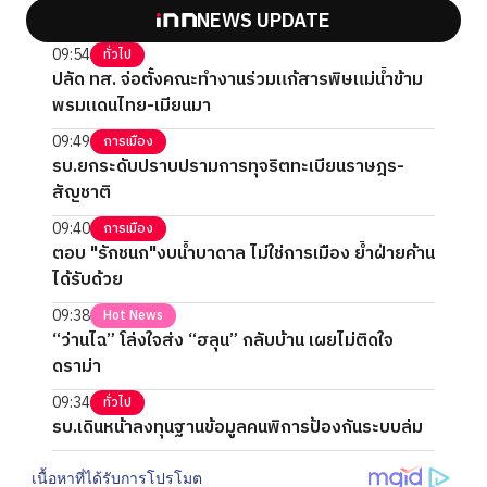
NEWS UPDATE
09:54
ทั่วไป
ปลัด ทส. จ่อตั้งคณะทำงานร่วมแก้สารพิษแม่น้ำข้าม
พรมแดนไทย-เมียนมา
09:49
การเมือง
รบ.ยกระดับปราบปรามการทุจริตทะเบียนราษฎร-
สัญชาติ
09:40
การเมือง
ตอบ "รักชนก"งบน้ำบาดาล ไม่ใช่การเมือง ย้ำฝ่ายค้าน
ได้รับด้วย
09:38
Hot News
“ว่านไฉ” โล่งใจส่ง “ฮลุน” กลับบ้าน เผยไม่ติดใจ
ดราม่า
09:34
ทั่วไป
รบ.เดินหน้าลงทุนฐานข้อมูลคนพิการป้องกันระบบล่ม