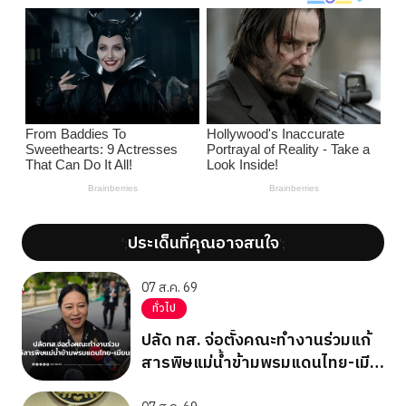
ประเด็นที่คุณอาจสนใจ
';
';
07 ส.ค. 69
ทั่วไป
ปลัด ทส. จ่อตั้งคณะทำงานร่วมแก้
สารพิษแม่น้ำข้ามพรมแดนไทย-เมีย
นมา