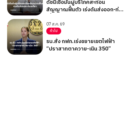
ดัชนีเชื่อมั่นผู้บริโภคสะท้อน
สัญญาณฟื้นตัว เร่งดันส่งออก-ท่อง
เที่ยว
07 ส.ค. 69
ทั่วไป
รบ.สั่ง กฟภ.เร่งขยายเขตไฟฟ้า
“ปราสาทตาควาย-เนิน 350”