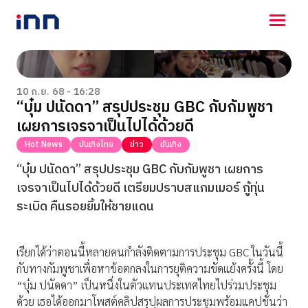
NEWS
ENTERTAINMENT
10 ก.ย. 68 - 16:28
“บุ๋ม ปนัดดา” สรุปประชุม GBC กับกัมพูชา
LIFESTYLE
เผยการเจรจาเป็นไปได้ด้วยดี
HOROSCOPE
LOTTERY
Hot News
บันเทิงไทย
ข่าว
บันเทิง
VIDEO
“บุ๋ม ปนัดดา” สรุปประชุม GBC กับกัมพูชา เผยการ
ร่วมด้วยช่วยกัน
เจรจาเป็นไปได้ด้วยดี เตรียมปราบสแกมเมอร์ กู้ทุ่น
ระเบิด คืนรอยยิ้มให้ชายแดน
เรียกได้ว่าตอนนี้หลายคนกำลังติดตามการประชุม GBC ในวันนี้
กับทางกัมพูชาเพื่อหาข้อตกลงในการยุติความขัดแย้งครั้งนี้ โดย
“บุ๋ม ปนัดดา” เป็นหนึ่งในตัวแทนประเทศไทยไปร่วมประชุม
ด้วย เธอได้ออกมาโพสต์คลิปสรุปผลการประชุมพร้อมแคปชั่นว่า