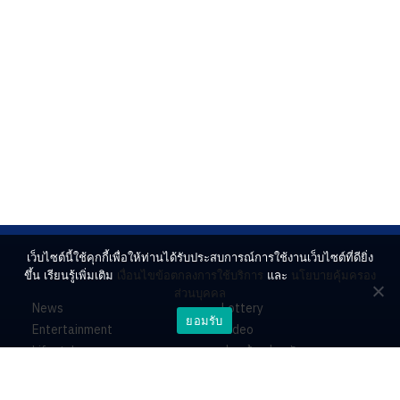
เว็บไซต์นี้ใช้คุกกี้เพื่อให้ท่านได้รับประสบการณ์การใช้งานเว็บไซต์ที่ดียิ่ง
ขึ้น เรียนรู้เพิ่มเติม
เงื่อนไขข้อตกลงการใช้บริการ
และ
นโยบายคุ้มครอง
ส่วนบุคคล
News
Lottery
ยอมรับ
Entertainment
Video
Lifestyle
ร่วมด้วยช่วยกัน
Horoscope