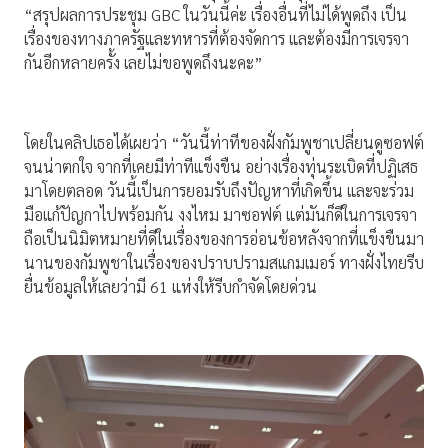
“สรุปผลการประชุม GBC ในวันนี้ค่ะ เรื่องอื่นที่ไม่ได้พูดถึง เป็น
เรื่องของทางภาครัฐและทหารที่ต้องจัดการ และต้องมีการเจรจา
กันอีกหลายครั้ง เลยไม่ขอพูดถึงนะคะ”
โดยในคลิปเธอได้เผยว่า “วันนี้ท่าทีของฝั่งกัมพูชาเปลี่ยนดูซอฟต์
จนน่าตกใจ จากที่เคยมีท่าทีแข็งขืน อย่างเรื่องทุ่นระเบิดที่ปฏิเสธ
มาโดยตลอด วันนี้เป็นการยอมรับถึงปัญหาที่เกิดขึ้น และจะร่วม
มือแก้ปัญกาไปพร้อมกัน งงไหม มาซอฟต์ แต่มันก็ดีในการเจรจา
ถือเป็นนิมิตหมายที่ดีในเรื่องของการอ่อนข้อหลังจากที่แข็งขืนมา
นานของกัมพูชาในเรื่องของปราบปรามสแกมเมอร์ ทางฝั่งไทยรีบ
ยื่นข้อมูลให้เลยว่ามี 61 แห่งให้รีบกำจัดโดยด่วน