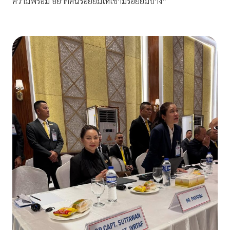
ความพร้อม อยากคืนรอยยิ้มให้เขามีรอยยิ้มบ้าง”