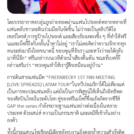
โดยบรรยากาศอบอุ่นถูกถ่ายทอดผ่านแฟนโปรเจกต์หลากหลายที่
แฟนคลับชาวละตินร่วมมือกันจัดขึ้น ไม่ว่าจะเป็นคลิปวิดีโอ
เซอร์ไพรส์ การชูป้ายโปรเจกต์ และเสียงร้องเพลงซึ้ง ๆ ที่ทำให้ฟรี
นและเบ็คกี้ถึงกับกลั้นน้ำตาไม่อยู่ “เราไม่เคยคิดว่าความรักจากทุก
คนจะส่งมาถึงไกลขนาดนี้ ขอบคุณที่รักเรา และหวังว่าจะได้กลับ
มาที่นี่อีก” ฟรีนกล่าวบนเวทีด้วยน้ำเสียงตื้นตัน ขณะที่เบคกี้ก็
กล่าวเสริมว่า “พวกคุณทำให้เรารู้สึกเหมือนอยู่บ้าน”
การเดินสายแฟนมีต “FREENBECKY 1ST FAN MEETING
[LOVE SPREADS] LATAM TOUR”ในทวีปอเมริกาใต้ไม่เพียงแต่
เป็นการพบปะแฟนคลับ แต่ยังเป็นการพิสูจน์ให้เห็นถึงอิทธิพล
ของศิลปินไทยในระดับโลก คู่ของฟรีนเบ็คกี้ซึ่งแจ้งเกิดจากซีรีส์
GAP the series กำลังขยายฐานแฟนอย่างต่อเนื่องในหลาย
ประเทศ ด้วยเสน่ห์ ความเป็นธรรมชาติ และเคมีที่เข้ากันอย่าง
ลงตัว
ทั้งนี้กระแสบนโซเชียลมีเดียหลังจบงานยิ่งตอกย้ำความสำเร็จติด