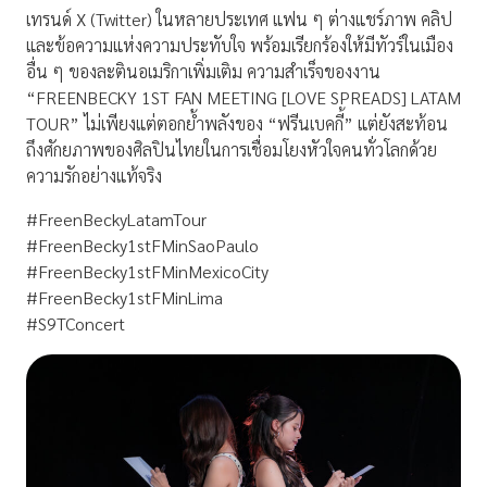
เทรนด์ X (Twitter) ในหลายประเทศ แฟน ๆ ต่างแชร์ภาพ คลิป
และข้อความแห่งความประทับใจ พร้อมเรียกร้องให้มีทัวร์ในเมือง
อื่น ๆ ของละตินอเมริกาเพิ่มเติม ความสำเร็จของงาน
“FREENBECKY 1ST FAN MEETING [LOVE SPREADS] LATAM
TOUR” ไม่เพียงแต่ตอกย้ำพลังของ “ฟรีนเบคกี้” แต่ยังสะท้อน
ถึงศักยภาพของศิลปินไทยในการเชื่อมโยงหัวใจคนทั่วโลกด้วย
ความรักอย่างแท้จริง
#FreenBeckyLatamTour
#FreenBecky1stFMinSaoPaulo
#FreenBecky1stFMinMexicoCity
#FreenBecky1stFMinLima
#S9TConcert