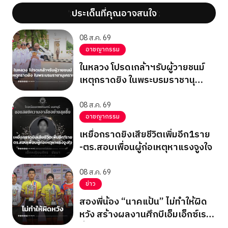
ประเด็นที่คุณอาจสนใจ
';
';
08 ส.ค. 69
อาชญากรรม
ในหลวง โปรดเกล้าฯรับผู้วายชนม์
เหตุกราดยิง ในพระบรมราชานุ
เคราะห์
08 ส.ค. 69
อาชญากรรม
เหยื่อกราดยิงเสียชีวิตเพิ่มอีก1ราย
-ตร.สอบเพื่อนผู้ก่อเหตุหาแรงจูงใจ
08 ส.ค. 69
ข่าว
สองพี่น้อง “นาคแป้น” ไม่ทำให้ผิด
หวัง สร้างผลงานศึกบีเอ็มเอ็กซ์เรซ
ซิ่ง ชิงแชมป์เอเชีย 2026