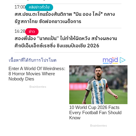
17:00
คลิปข่าวทั่วไป
สส.ปชน.ตะโกนร้องสันติภาพ "มิน ออง ไลง์" กลาง
รัฐสภาไทย ซัดฟอกขาวเผด็จการ
16:28
ข่าว
สองพี่น้อง “นาคแป้น” ไม่ทำให้ผิดหวัง สร้างผลงาน
ศึกบีเอ็มเอ็กซ์เรซซิ่ง ชิงแชมป์เอเชีย 2026