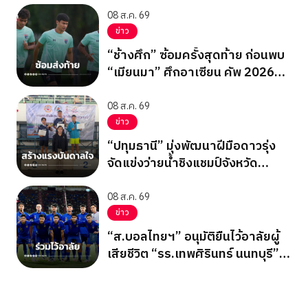
08 ส.ค. 69
ข่าว
“ช้างศึก” ซ้อมครั้งสุดท้าย ก่อนพบ
“เมียนมา” ศึกอาเซียน คัพ 2026
นัดสุดท้าย รอบแบ่งกลุ่ม
08 ส.ค. 69
ข่าว
“ปทุมธานี” มุ่งพัฒนาฝีมือดาวรุ่ง
จัดแข่งว่ายน้ำชิงแชมป์จังหวัด
ปทุมธานี 2569
08 ส.ค. 69
ข่าว
“ส.บอลไทยฯ” อนุมัติยืนไว้อาลัยผู้
เสียชีวิต “รร.เทพศิรินทร์ นนทบุรี”
ก่อนเกมอาเซียนคัพ