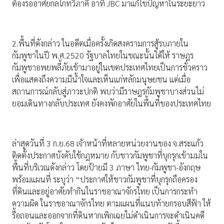
ต้องรออาศัยกลไกทวิภาคี อาทิ JBC มาแก้ไขปัญหาในระยะยาว
2.พื้นที่ดังกล่าว ในอดีตเมื่อครั้งเกิดสงครามการสู้รบภายใน
กัมพูชาในปี พ.ศ.2520 รัฐบาลไทยในขณะนั้นได้ให้ ราษฎร
กัมพูชาอพยพลี้ภัยเข้ามาอยู่ในเขตประเทศไทยเป็นการชั่วคราว
เพื่อแสดงถึงความมีน้ำใจและเห็นแก่หลักมนุษยชน แต่เมื่อ
สถานการณ์กลับสู่ภาวะปกติ พบว่ามีราษฎรกัมพูชาบางส่วนไม่
ยอมเดินทางกลับประเทศ ยังคงพักอาศัยในพื้นที่ของประเทศไทย
ล่าสุดวันที่ 3 ก.ย.68 เจ้าหน้าที่หลายหน่วยงานของ จ.สระแก้ว
ติดตั้งประกาศบังคับใช้กฎหมาย กับชาวกัมพูชาที่บุกรุกเข้ามมใน
พื้นที่บริเวณดังกล่าว โดยป้ายมี 3 ภาษา ไทย-กัมพูชา-อังกฤษ
พร้อมแผนที่ ระบุว่า “ประกาศให้ชาวกัมพูชาที่บุกรุกถือครอง
ที่ดินและอยู่อาศัยทำกินในราชอาณาจักรไทย เป็นการกระทำ
ความผิด ในราชอาณาจักรไทย ตามแผนที่แนบท้ายกรอบสีฟ้า ให้
รื้อถอนและออกจากที่ดินหากเพิกเฉยไม่ดำเนินการจะดำเนินคดี