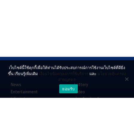
เว็บไซต์นี้ใช้คุกกี้เพื่อให้ท่านได้รับประสบการณ์การใช้งานเว็บไซต์ที่ดียิ่ง
ขึ้น เรียนรู้เพิ่มเติม
เงื่อนไขข้อตกลงการใช้บริการ
และ
นโยบายคุ้มครอง
ส่วนบุคคล
News
Lottery
ยอมรับ
Entertainment
Video
Lifestyle
ร่วมด้วยช่วยกัน
Horoscope
About