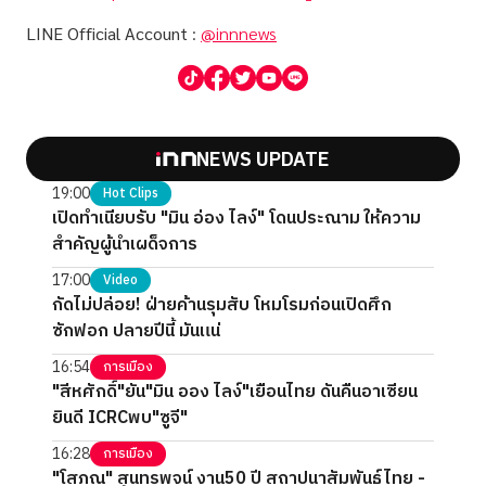
LINE Official Account
:
@innnews
NEWS UPDATE
19:00
Hot Clips
เปิดทำเนียบรับ "มิน อ่อง ไลง์" โดนประณาม ให้ความ
สำคัญผู้นำเผด็จการ
17:00
Video
กัดไม่ปล่อย! ฝ่ายค้านรุมสับ โหมโรมก่อนเปิดศึก
ซักฟอก ปลายปีนี้ มันแน่
16:54
การเมือง
"สีหศักดิ์"ยัน"มิน ออง ไลง์"เยือนไทย ดันคืนอาเซียน
ยินดี ICRCพบ"ซูจี"
16:28
การเมือง
"โสภณ" สุนทรพจน์ งาน50 ปี สถาปนาสัมพันธ์ไทย -