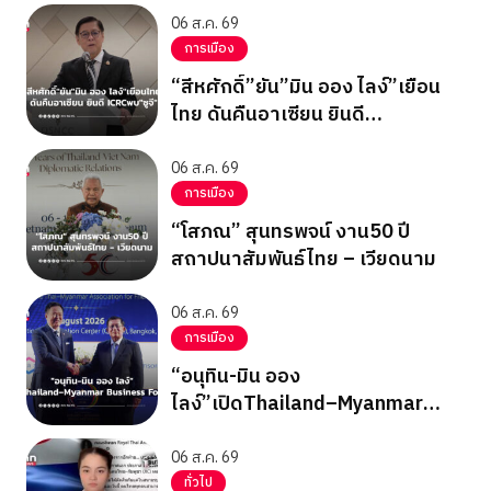
06 ส.ค. 69
การเมือง
“สีหศักดิ์”ยัน”มิน ออง ไลง์”เยือน
ไทย ดันคืนอาเซียน ยินดี
ICRCพบ”ซูจี”
06 ส.ค. 69
การเมือง
“โสภณ” สุนทรพจน์ งาน50 ปี
สถาปนาสัมพันธ์ไทย – เวียดนาม
06 ส.ค. 69
การเมือง
“อนุทิน-มิน ออง
ไลง์”เปิดThailand–Myanmar
Business Forum
06 ส.ค. 69
ทั่วไป