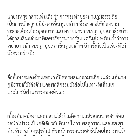
นายนพรุจ กล่าวเพิ่มเติมว่า การกระทำของนายภูมิธรรมถือ
เป็นการนำความมิบังควรขึ้นทูลเกล้าฯ ซึ่งอาจก่อให้เกิดความ
ระคายเคืองเบื้องยุคลบาท และทราบมาว่า พ.ร.ฎ. ยุบสภาดังกล่าว
ได้ถูกส่งคืนกลับมาที่เลขาธิการนายกรัฐมนตรีแล้ว พร้อมย้ำว่าการ
พยายามนำ พ.ร.ฎ. ยุบสภาขึ้นทูลเกล้าฯ อีกครั้งถือเป็นเรื่องที่ไม่
บังควรอย่างยิ่ง
อีกทั้งหากมองด้านเจตนา ก็มีหลายคนออกมาเตือนแล้ว แต่นาย
ภูมิธรรมก็ยังดึงดัน และพฤติกรรมยังส่อไปในทางที่เห็นแก่
ประโยชน์ส่วนพรรคของตัวเอง
เบื้องต้นพนักงานสอบสวนได้รับแจ้งความแล้วสอบปากคำ ก่อน
จะนำไปรวมเป็นคดีเดียวกับที่นายไทกร พลสุวรรณ และ สส.สุร
ทิน พิจารณ์ (ครูสุรทิน) หัวหน้าพรรคประชาธิปไตยใหม่ มาแจ้ง