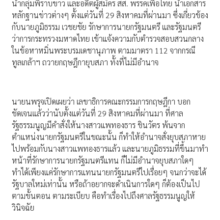
นำกลุ่มพิราบขาว และอดีตผู้สมัคร สส. พรรคเพื่อไทย นำเอกสาร
หลักฐานข่าวต่างๆ ตั้งแต่วันที่ 29 สิงหาคมที่ผ่านมา ซึ่งเกี่ยวข้อง
กับนายภูมิธรรม เวชยชัย รักษาการนายกรัฐมนตรี และรัฐมนตรี
ว่าการกระทรวงมหาดไทย เข้าแจ้งความกับตำรวจสอบสวนกลาง
ในข้อหาหมิ่นพระบรมเดชานุภาพ ตามมาตรา 112 จากกรณี
ทูลเกล้าฯ ถวายกฤษฎีกายุบสภา ทั้งที่ไม่มีอำนาจ
นายนพรุจเปิดเผยว่า เลขาธิการคณะกรรมการกฤษฎีกา บอก
ชัดเจนแล้วว่านับตั้งแต่วันที่ 29 สิงหาคมที่ผ่านมา ที่ศาล
รัฐธรรมนูญมีคำสั่งให้นางสาวแพทองธาร ชินวัตร พ้นจาก
ตำแหน่งนายกรัฐมนตรีในขณะนั้น ก็ทำให้อำนาจสั่งยุบสภาหาย
ไปพร้อมกับนางสาวแพทองธารแล้ว และนายภูมิธรรมที่ขึ้นมาทำ
หน้าที่รักษาการนายกรัฐมนตรีแทน ก็ไม่มีอำนาจยุบสภาใดๆ
ทำได้เพียงแค่รักษาการแทนนายกรัฐมนตรีไปเรื่อยๆ จนกว่าจะได้
รัฐบาลใหม่เท่านั้น หรือถ้าอยากจะดำเนินการใดๆ ก็ต้องเป็นไป
ตามขั้นตอน ตามระเบียบ คือทำเรื่องไปถึงศาลรัฐธรรมนูญให้
วินิจฉัย