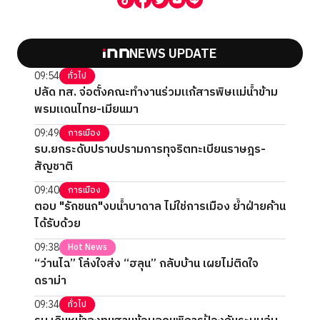
NEWS UPDATE
09:54
ทั่วไป
ปลัด ทส. จ่อตั้งคณะทำงานร่วมแก้สารพิษแม่น้ำข้าม
พรมแดนไทย-เมียนมา
09:49
การเมือง
รบ.ยกระดับปราบปรามการทุจริตทะเบียนราษฎร-
สัญชาติ
09:40
การเมือง
ตอบ "รักชนก"งบน้ำบาดาล ไม่ใช่การเมือง ย้ำฝ่ายค้าน
ได้รับด้วย
09:38
Hot News
“ว่านไฉ” โล่งใจส่ง “ฮลุน” กลับบ้าน เผยไม่ติดใจ
ดราม่า
09:34
ทั่วไป