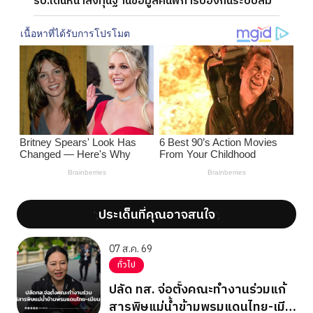
รบ.เดินหน้าลงทุนฐานข้อมูลคนพิการป้องกันระบบล่ม
ประเด็นที่คุณอาจสนใจ
';
';
07 ส.ค. 69
ทั่วไป
ปลัด ทส. จ่อตั้งคณะทำงานร่วมแก้
สารพิษแม่น้ำข้ามพรมแดนไทย-เมีย