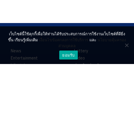
เว็บไซต์นี้ใช้คุกกี้เพื่อให้ท่านได้รับประสบการณ์การใช้งานเว็บไซต์ที่ดียิ่ง
ขึ้น เรียนรู้เพิ่มเติม
เงื่อนไขข้อตกลงการใช้บริการ
และ
นโยบายคุ้มครอง
ส่วนบุคคล
News
Lottery
ยอมรับ
Entertainment
Video
Lifestyle
ร่วมด้วยช่วยกัน
Horoscope
About
Contact
PR by Dataxet