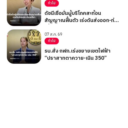
ทั่วไป
ดัชนีเชื่อมั่นผู้บริโภคสะท้อน
สัญญาณฟื้นตัว เร่งดันส่งออก-ท่อง
เที่ยว
07 ส.ค. 69
ทั่วไป
รบ.สั่ง กฟภ.เร่งขยายเขตไฟฟ้า
“ปราสาทตาควาย-เนิน 350”