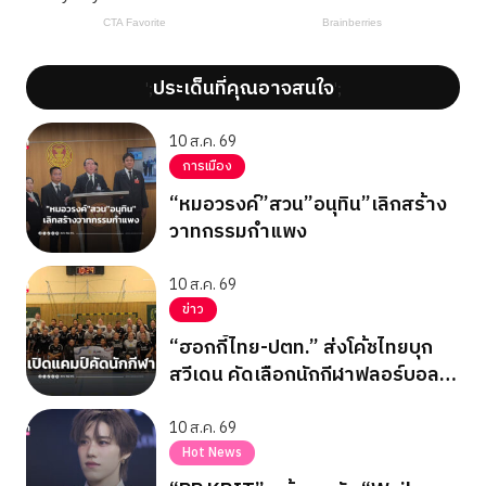
ประเด็นที่คุณอาจสนใจ
';
';
10 ส.ค. 69
การเมือง
“หมอวรงค์”สวน”อนุทิน”เลิกสร้าง
วาทกรรมกำแพง
10 ส.ค. 69
ข่าว
“ฮอกกี้ไทย-ปตท.” ส่งโค้ชไทยบุก
สวีเดน คัดเลือกนักกีฬาฟลอร์บอล
หญิงสู่ทีมชาติ
10 ส.ค. 69
Hot News