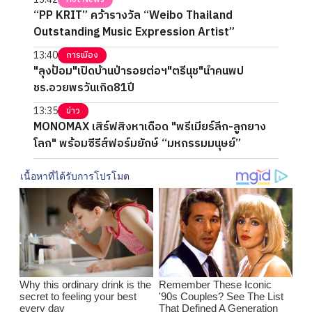
“PP KRIT” คว้ารางวัล “Weibo Thailand
Outstanding Music Expression Artist”
13:40
การเมือง
"ลุงป้อม"เปิดบ้านป่ารอยต่อฯ"ตรีนุช"นำคนพป
ชร.อวยพรวันเกิด81ปี
13:35
ข่าว
MONOMAX เสิร์ฟสิงหาเดือด "พรีเมียร์ลีก-ลูกยาง
โลก" พร้อมซีรีส์ฟอร์มยักษ์ “มหกรรมมนุษย์”