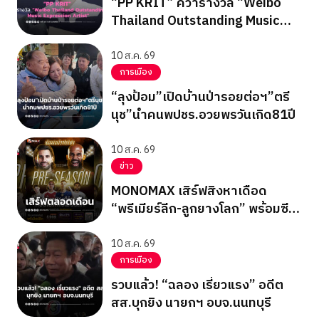
“PP KRIT” คว้ารางวัล “Weibo
Thailand Outstanding Music
Expression Artist”
10 ส.ค. 69
การเมือง
“ลุงป้อม”เปิดบ้านป่ารอยต่อฯ”ตรี
นุช”นำคนพปชร.อวยพรวันเกิด81ปี
10 ส.ค. 69
ข่าว
MONOMAX เสิร์ฟสิงหาเดือด
“พรีเมียร์ลีก-ลูกยางโลก” พร้อมซี
รีส์ฟอร์มยักษ์ “มหกรรมมนุษย์”
10 ส.ค. 69
การเมือง
รวบแล้ว! “ฉลอง เรี่ยวแรง” อดีต
สส.บุกยิง นายกฯ อบจ.นนทบุรี