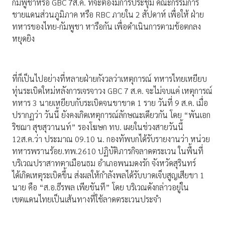
กัมพูชาหรือ GBC 7ส.ค. ที่จะต้องมีการประชุม คณะกรรมการ
ชายแดนส่วนภูมิภาค หรือ RBC ภายใน 2 สัปดาห์ เพื่อให้ ฝ่าย
ทหารของไทย-กัมพูชา หารือกัน เพื่อดำเนินการตามข้อตกลง
หยุดยิง
ที่ก็เป็นไปอย่างที่หลายฝ่ายกังวลว่าเหตุการณ์ ทหารไทยเหยียบ
ทุ่นระเบิดใหม่หลังการเจรจาวง GBC 7 ส.ค. จะไม่จบแค่ เหตุการณ์
ทหาร 3 นายเหยียบกับระเบิดจนขาขาด 1 ราย วันที่ 9 ส.ค. เมื่อ
ปรากฏว่า วันนี้ ยังคงเกิดเหตุการณ์ลักษณะเดียวกัน โดย “พันเอก
ริชฌา สุขสุวานนท์” รองโฆษก ทบ. เผยในช่วงสายวันนี้
12ส.ค.ว่า ประมาณ 09.10 น. กองทัพบกได้รับรายงานว่า หน่วย
ทหารพรานร้อย.ทพ.2610 ปฏิบัติภารกิจลาดตระเวน ในพื้นที่
บริเวณปราสาทตาเมือนธม อำเภอพนมดงรัก จังหวัดสุรินทร์
ได้เกิดเหตุระเบิดขึ้น ส่งผลให้กำลังพลได้รับบาดเจ็บสูญเสียขา 1
นาย คือ “ส.อ.ธีรพล เพียขันที” โดย บริเวณดังกล่าวอยู่ใน
เขตแดนไทยเป็นเส้นทางที่ใช้ลาดตระเวนประจำ