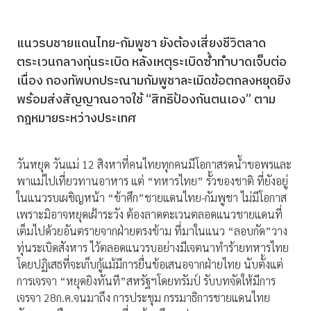
แนวรบชายแดนไทย-กัมพูชา ยังต้องเสี่ยงชีวิตลาด
ตระเวนกลางทุ่นระเบิด หลังเหตุระเบิดซ้ำทำบาดเจ็บต่อ
เนื่อง กองทัพบกประณามกัมพูชาละเมิดข้อตกลงหยุดยิง
พร้อมส่งสัญญาณอาจใช้ “สิทธิป้องกันตนเอง” ตาม
กฎหมายระหว่างประเทศ
วันหยุด วันแม่ 12 สิงหาที่คนไทยทุกคนมีโอกาสรดน้ำขอพรและ
พาแม่ไปเที่ยวทานอาหาร แต่ “ทหารไทย” รั้วของชาติ ที่ยังอยู่
ในแนวรบเผชิญหน้า “ข้าศึก”ชายแดนไทย-กัมพูชา ไม่มีโอกาส
เพราะมิอาจหยุดเฝ้าระวัง ต้องลาดตะเวนตลอดแนวชายแดนที่
เต็มไปด้วยอันตรายจากฝ่ายตรงข้าม ที่มาในแนว “ลอบกัด”วาง
ทุ่นระเบิดสังหาร ไว้ตลอดแนวรบอย่างมีเจตนาทำร้ายทหารไทย
โดยปฏิเสธที่จะเก็บกู้แม้มีการยื่นข้อเสนอจากฝ่ายไทย นับตั้งแต่
การเจรจา “หยุดยิงทันที”สหรัฐฯโดยทรัมป์ รับบทจัดให้มีการ
เจรจา 28ก.ค.จนมาถึง การประชุม กรรมาธิการชายแดนไทย