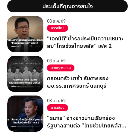
ประเด็นที่คุณอาจสนใจ
';
';
08 ส.ค. 69
การเมือง
“เอกนิติ”ย้ำรอประเมินความเหมาะ
สม”ไทยช่วยไทยพลัส” เฟส 2
08 ส.ค. 69
อาชญากรรม
ครอบครัว เศร้า รับศพ รอง
ผอ.รร.เทพศิรินทร์ นนทบุรี
08 ส.ค. 69
การเมือง
“ธนกร” อ้างชาวบ้านเรียกร้อง
รัฐบาลสานต่อ “ไทยช่วยไทยพลัส”
เฟส 2