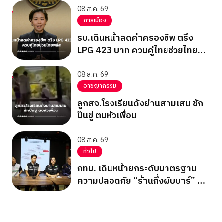
08 ส.ค. 69
การเมือง
รบ.เดินหน้าลดค่าครองชีพ ตรึง
LPG 423 บาท ควบคู่ไทยช่วยไทย
พลัส
08 ส.ค. 69
อาชญากรรม
ลูกสจ.โรงเรียนดังย่านสามเสน ชัก
ปืนขู่ ตบหัวเพื่อน
08 ส.ค. 69
ทั่วไป
กทม. เดินหน้ายกระดับมาตรฐาน
ความปลอดภัย “ร้านกึ่งผับบาร์” ทั่ว
กรุง ชู 17 เช็กลิสต์ความปลอดภัย