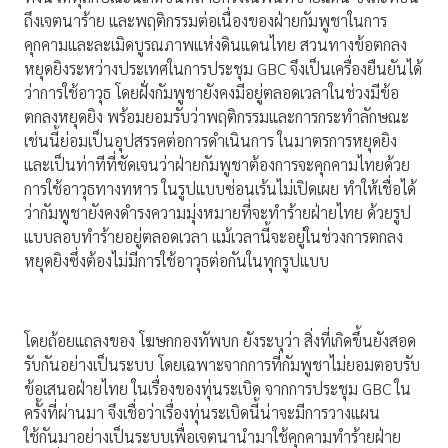
ถึงเจตนาร้าย และพฤติกรรมต่อเนื่องของฝ่ายกัมพูชาในการ
คุกคามและละเมิดบูรณภาพแห่งดินแดนไทย สวนทางข้อตกลง
หยุดยิงระหว่างประเทศในการประชุม GBC จึงเป็นเครื่องยืนยันได้
ว่าการใช้อาวุธ โดยฝั่งกัมพูชายังคงมีอยู่ตลอดเวลาในช่วงมีข้อ
ตกลงหยุดยิง พร้อมยอมรับว่าพฤติกรรมและการกระทำลักษณะ
เช่นนี้ย่อมเป็นอุปสรรคต่อการดำเนินการ ในมาตรการหยุดยิง
และเป็นท่าทีที่ชัดเจนว่าฝ่ายกัมพูชาต้องการจะคุกคามไทยด้วย
การใช้อาวุธทางทหาร ในรูปแบบซ่อนเร้นไม่เปิดเผย ทำให้เชื่อได้
ว่ากัมพูชายังคงดำรงความมุ่งหมายที่จะทำร้ายฝ่ายไทย ด้วยรูป
แบบลอบทำร้ายอยู่ตลอดเวลา แม้เวลานี้จะอยู่ในช่วงการตกลง
หยุดยิงซึ่งต้องไม่มีการใช้อาวุธต่อกันในทุกรูปแบบ
โดยถ้อยแถลงของ โฆษกกองทัพบก ยังระบุว่า สิ่งที่เกิดขึ้นยังสอด
รับกันอย่างเป็นระบบ โดยเฉพาะจากการที่กัมพูชาไม่ยอมตอบรับ
ข้อเสนอฝ่ายไทย ในเรื่องของทุ่นระเบิด จากการประชุม GBC ใน
ครั้งที่ผ่านมา จึงเชื่อว่าเรื่องทุ่นระเบิดนี้น่าจะมีการวางแผน
ใช้กันมาอย่างเป็นระบบเพื่อเจตนานำมาใช้คุกคามทำร้ายฝ่าย